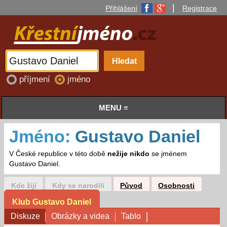
|
Přihlášení
Registrace
příjmení
jméno
MENU ≡
Jméno:
Gustavo Daniel
V České republice v této době
nežije nikdo
se jménem
Gustavo Daniel.
Kde žijí
Kdy se narodili
Původ
Osobnosti
Klub Gustavo Daniel
Diskuze
Obrázky a videa
Tablo