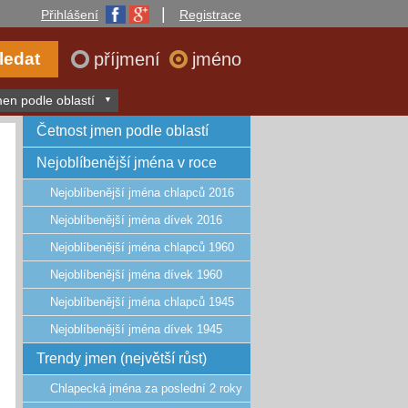
|
Přihlášení
Registrace
příjmení
jméno
en podle oblastí
Četnost jmen podle oblastí
Nejoblíbenější jména v roce
Nejoblíbenější jména chlapců 2016
Nejoblíbenější jména dívek 2016
Nejoblíbenější jména chlapců 1960
Nejoblíbenější jména dívek 1960
Nejoblíbenější jména chlapců 1945
Nejoblíbenější jména dívek 1945
Trendy jmen (největší růst)
Chlapecká jména za poslední 2 roky