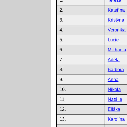
1.
Tereza
2.
Kateřina
3.
Kristýna
4.
Veronika
5.
Lucie
6.
Michaela
7.
Adéla
8.
Barbora
9.
Anna
10.
Nikola
11.
Natálie
12.
Eliška
13.
Karolína