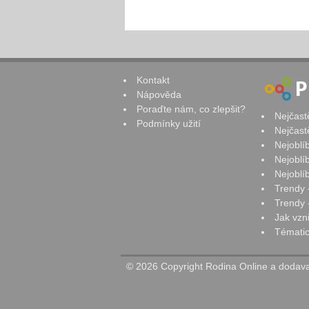
Kontakt
Nápověda
Poraďte nám, co zlepšit?
Nejčast
Podmínky užití
Nejčast
Nejoblí
Nejoblí
Nejoblí
Trendy 
Trendy -
Jak vzn
Tématic
© 2026 Copyright Rodina Online a dodavat