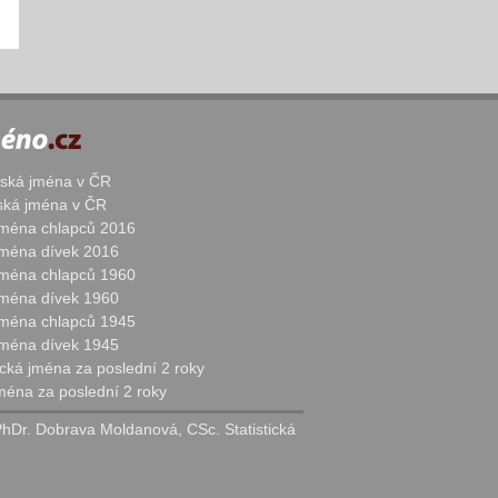
žská jména v ČR
nská jména v ČR
 jména chlapců 2016
 jména dívek 2016
 jména chlapců 1960
 jména dívek 1960
 jména chlapců 1945
 jména dívek 1945
cká jména za poslední 2 roky
jména za poslední 2 roky
PhDr. Dobrava Moldanová, CSc. Statistická