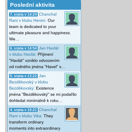
Poslední aktivita
Chanchal
7. srpna v 14:24
Rani v klubu Henim:
Our
team is dedicated to your
ultimate pleasure and happiness.
We…
Jan Havlát
6. srpna v 14:54
v klubu Havlát:
Příjmení
"Havlát" vzniklo odvozením
od rodného jména "Havel" s…
Jan
5. srpna v 13:22
Bezděkovský v klubu
Bezděkovský:
Existence
jména "Bezděkovský" se mi podařilo
dohledat minimálně k roku…
Chanchal
4. srpna v 10:21
Rani v klubu Vika:
They
transform ordinary
moments into extraordinary