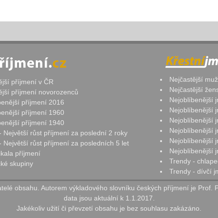
Nejčastější mu
ější příjmení v ČR
Nejčastější že
ější příjmení novorozenců
Nejoblíbenější
benější příjmení 2016
Nejoblíbenější
benější příjmení 1960
Nejoblíbenější
benější příjmení 1940
Nejoblíbenější
- Největší růst příjmení za poslední 2 roky
Nejoblíbenější
 Největší růst příjmení za posledních 5 let
Nejoblíbenější
ikala příjmení
Trendy - chlape
ké skupiny
Trendy - dívčí 
elé obsahu. Autorem výkladového slovníku českých příjmení je Prof. 
data jsou aktuální k 1.1.2017.
Jakékoliv užití či převzetí obsahu je bez souhlasu zakázáno.