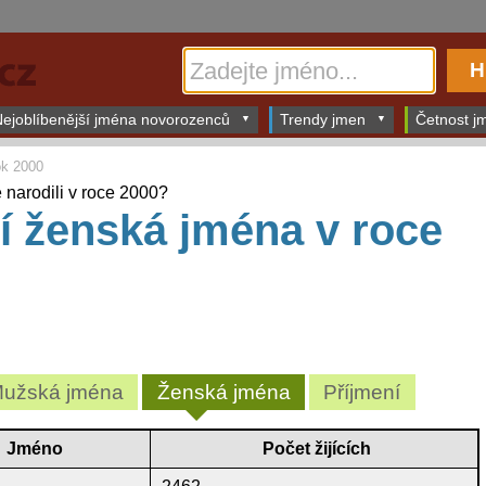
ejoblíbenější jména novorozenců
Trendy jmen
Četnost jm
k 2000
e narodili v roce 2000?
í ženská jména v roce
užská jména
Ženská jména
Příjmení
Jméno
Počet žijících