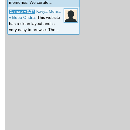
memories. We curate…
Kavya Mehra
2. srpna v 8:37
v klubu Ondra:
This website
has a clean layout and is
very easy to browse. The…