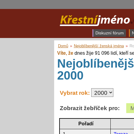
Diskuzní fórum
N
Domů
»
Nejoblíbenější ženská jména
»
Ro
Víte, že
dnes žije 91 096 lidí, kteří s
Nejoblíbenějš
2000
Vybrat rok:
Zobrazit žebříček pro:
M
Pořadí