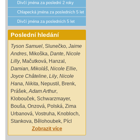
Dívčí jména za poslední 2 roky
Chlapecká jména za posledních 5 let
Dívčí jména za posledních 5 let
Poslední hledání
Tyson Samuel
,
Slunečko
,
Jaime
Andres
,
Mikoška
,
Dante
,
Nicole
Lilly
,
Mačutková
,
Hanzal
,
Damian
,
Mikoláš
,
Nicole Ellie
,
Joyce Châteline
,
Lily
,
Nicole
Hana
,
Nikita
,
Nepustil
,
Brenk
,
Prášek
,
Adam Arthur
,
Klobouček
,
Schwarzmayer
,
Bouša
,
Onzová
,
Polská
,
Zima
Urbanová
,
Vostruha
,
Knobloch
,
Stankova
,
Bělohoubek
,
Pícl
Zobrazit více