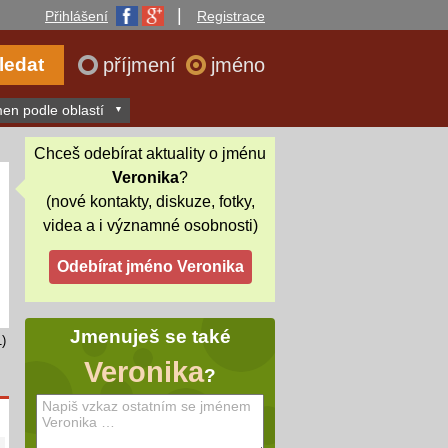
|
Přihlášení
Registrace
příjmení
jméno
en podle oblastí
Chceš odebírat aktuality o jménu
Veronika
?
(nové kontakty, diskuze, fotky,
videa a i významné osobnosti)
Jmenuješ se také
)
Veronika
?