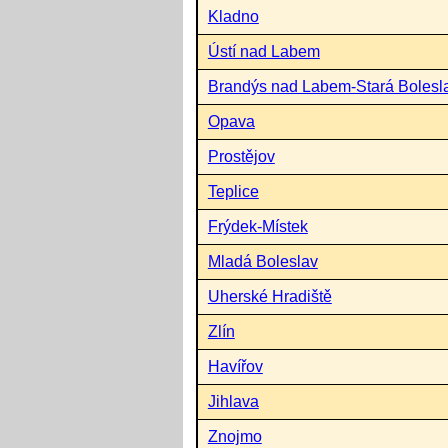
Kladno
Ústí nad Labem
Brandýs nad Labem-Stará Bolesl
Opava
Prostějov
Teplice
Frýdek-Místek
Mladá Boleslav
Uherské Hradiště
Zlín
Havířov
Jihlava
Znojmo