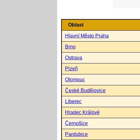
Oblast
Hlavní Město Praha
Brno
Ostrava
Plzeň
Olomouc
České Budějovice
Liberec
Hradec Králové
Černošice
Pardubice