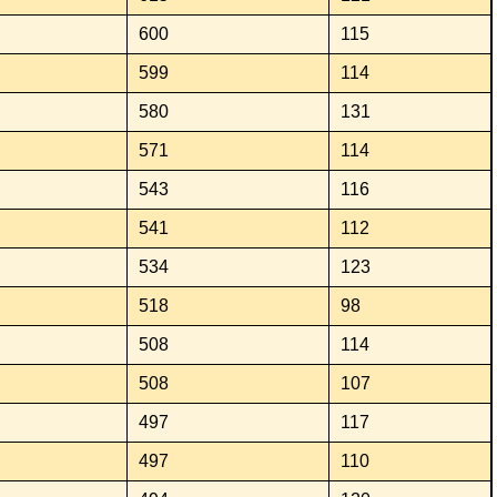
600
115
599
114
580
131
571
114
543
116
541
112
534
123
518
98
508
114
508
107
497
117
497
110