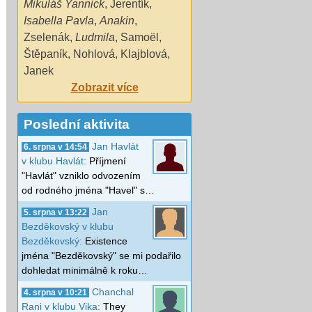
Mikuláš Yannick
,
Jerentík
,
Isabella Pavla
,
Anakin
,
Zselenák
,
Ludmila
,
Samoël
,
Štěpaník
,
Nohlová
,
Klajblová
,
Janek
Zobrazit více
Poslední aktivita
Jan Havlát
6. srpna v 14:54
v klubu Havlát:
Příjmení
"Havlát" vzniklo odvozením
od rodného jména "Havel" s…
Jan
5. srpna v 13:22
Bezděkovský v klubu
Bezděkovský:
Existence
jména "Bezděkovský" se mi podařilo
dohledat minimálně k roku…
Chanchal
4. srpna v 10:21
Rani v klubu Vika:
They