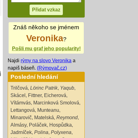
Znáš někoho se jménem
Veronika
?
Pošli mu graf jeho popularity!
Najdi
rýmy na slovo Veronika
a
napiš báseň.
(Rýmovač.cz)
Poslední hledání
Trilčová
,
Lörinc Patrik
,
Yaqub
,
Skácel
,
Fittner
,
Eicherová
,
Vítámvás
,
Marcinková Smolová
,
Lettangová
,
Munteanu
,
Minarovič
,
Matelská
,
Reymond
,
Almásy
,
Poláček
,
Hospůdka
,
Jadrníček
,
Polina
,
Polyxena
,