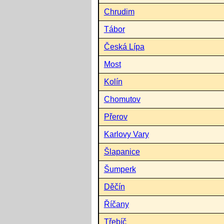
Chrudim
Tábor
Česká Lípa
Most
Kolín
Chomutov
Přerov
Karlovy Vary
Šlapanice
Šumperk
Děčín
Říčany
Třebíč