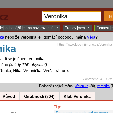
ejoblíbenější jména novorozenců
Trendy jmen
Četnost jm
ika
nebo že Veronika je i domácí podobou jména
Věra
?
https://www.krestnijmeno.cz/Veronika
nika
4
lidí se jménem Veronika.
jméno
(každý
115.
obyvatel)
.
Ronka, Nika, Veronička, Verča, Verunka
a
Zobrazeno: 41 063x
Podobně znějící jména:
Weronika
(30),
Veroníka
(1
Původ
Osobnosti (804)
Klub Veronika
Tip:
Pro informace o oblasti na mapu