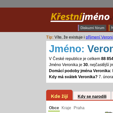
Diskuzní fórum
N
Tip:
Víte, že existuje i
příjmení Veron
Jméno:
Vero
V České republice je celkem
88 85
Jméno Veronika je
30.
nejčastější 
Domácí podoby jména Veronika:
Kdy má svátek Veronika?
7. únor
Kde žijí
Kdy se narodili
Obce
Kraje
Praha