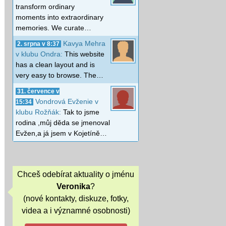
transform ordinary
moments into extraordinary
memories. We curate…
Kavya Mehra
2. srpna v 8:37
v klubu Ondra:
This website
has a clean layout and is
very easy to browse. The…
31. července v
Vondrová Evženie v
15:34
klubu Rožňák:
Tak to jsme
rodina ,můj děda se jmenoval
Evžen,a já jsem v Kojetíně…
Chceš odebírat aktuality o jménu
Veronika
?
(nové kontakty, diskuze, fotky,
videa a i významné osobnosti)