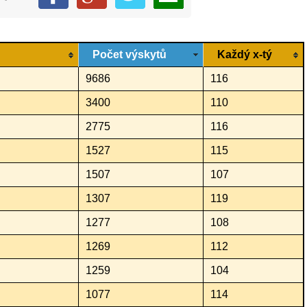
Počet výskytů
Každý x-tý
9686
116
3400
110
2775
116
1527
115
1507
107
1307
119
1277
108
1269
112
1259
104
1077
114