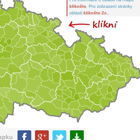
klikněte
.
Pro zobrazení stránky
oblasti
klikněte 2x.
.
mapku