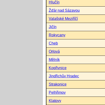
Hlučín
Žďár nad Sázavou
Valašské Meziříčí
Jičín
Rokycany
Cheb
Orlová
Mělník
Kopřivnice
Jindřichův Hradec
Strakonice
Pelhřimov
Klatovy