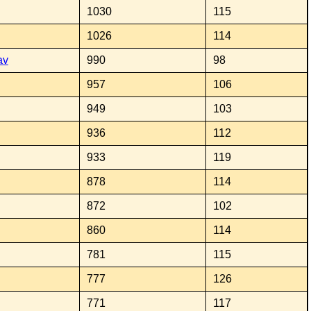
1030
115
1026
114
av
990
98
957
106
949
103
936
112
933
119
878
114
872
102
860
114
781
115
777
126
771
117