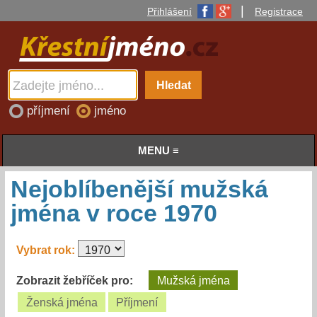
|
Přihlášení
Registrace
příjmení
jméno
MENU ≡
Nejoblíbenější mužská
jména v roce
1970
Vybrat rok:
Zobrazit žebříček pro:
Mužská jména
Ženská jména
Příjmení