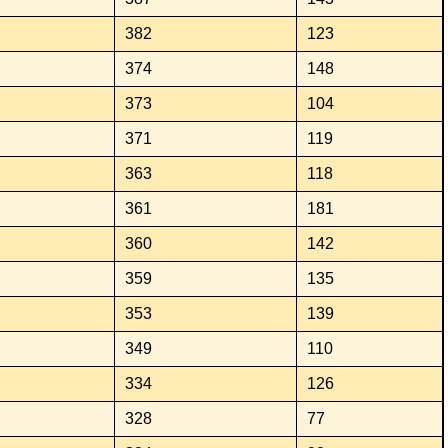
382
123
374
148
373
104
371
119
363
118
361
181
360
142
359
135
353
139
349
110
334
126
328
77