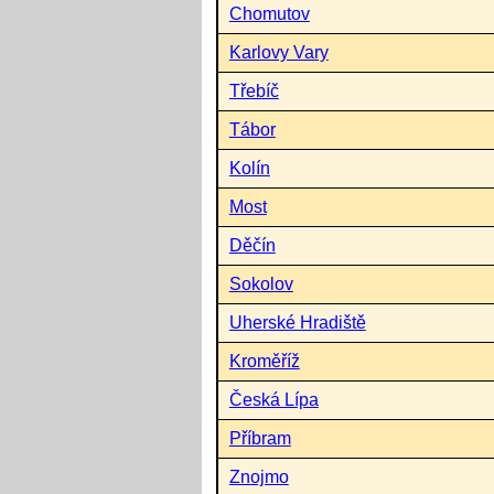
Chomutov
Karlovy Vary
Třebíč
Tábor
Kolín
Most
Děčín
Sokolov
Uherské Hradiště
Kroměříž
Česká Lípa
Příbram
Znojmo