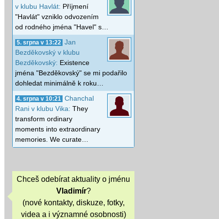
v klubu Havlát:
Příjmení
"Havlát" vzniklo odvozením
od rodného jména "Havel" s…
Jan
5. srpna v 13:22
Bezděkovský v klubu
Bezděkovský:
Existence
jména "Bezděkovský" se mi podařilo
dohledat minimálně k roku…
Chanchal
4. srpna v 10:21
Rani v klubu Vika:
They
transform ordinary
moments into extraordinary
memories. We curate…
Chceš odebírat aktuality o jménu
Vladimír
?
(nové kontakty, diskuze, fotky,
videa a i významné osobnosti)