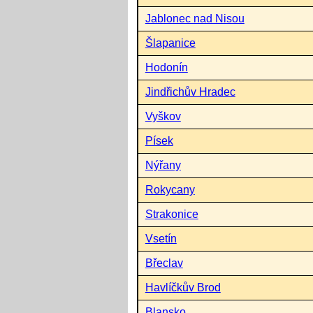
Jablonec nad Nisou
Šlapanice
Hodonín
Jindřichův Hradec
Vyškov
Písek
Nýřany
Rokycany
Strakonice
Vsetín
Břeclav
Havlíčkův Brod
Blansko