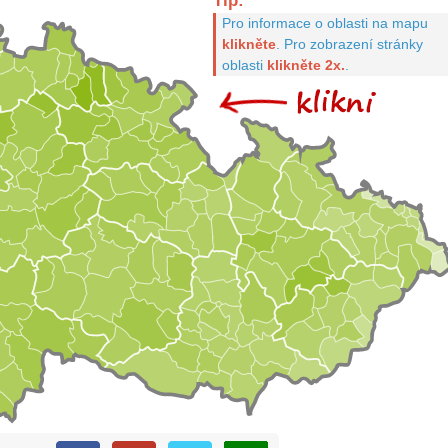
Tip:
Pro informace o oblasti na mapu
klikněte
.
Pro zobrazení stránky
oblasti
klikněte 2x.
.