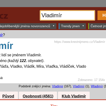
ejoblíbenější jména novorozenců
Trendy jmen
Četnost jm
ír
?
https://www.krestnijmeno.cz/Vladimír
mír
2
lidí se jménem Vladimír.
jméno
(každý
122.
obyvatel)
.
láďa, Vladko, Vládík, Míra, Vlaďka, Vládíček, Vlado
na
Zobrazeno: 17 154x
Podobně znějící jména:
Vladimir
(167),
Vladímír
(1),
Wladimír
(1
Původ
Osobnosti (4561)
Klub Vladimír