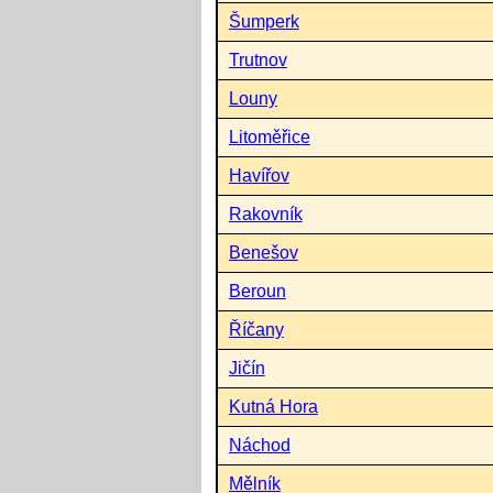
Šumperk
Trutnov
Louny
Litoměřice
Havířov
Rakovník
Benešov
Beroun
Říčany
Jičín
Kutná Hora
Náchod
Mělník