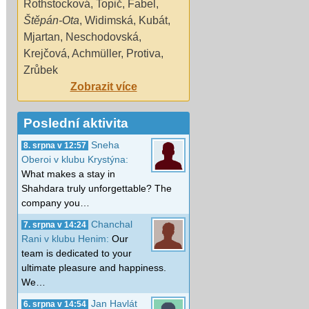
Rothstocková
,
Topič
,
Fabel
,
Štěpán-Ota
,
Widimská
,
Kubát
,
Mjartan
,
Neschodovská
,
Krejčová
,
Achmüller
,
Protiva
,
Zrůbek
Zobrazit více
Poslední aktivita
Sneha
8. srpna v 12:57
Oberoi v klubu Krystýna:
What makes a stay in
Shahdara truly unforgettable? The
company you…
Chanchal
7. srpna v 14:24
Rani v klubu Henim:
Our
team is dedicated to your
ultimate pleasure and happiness.
We…
Jan Havlát
6. srpna v 14:54