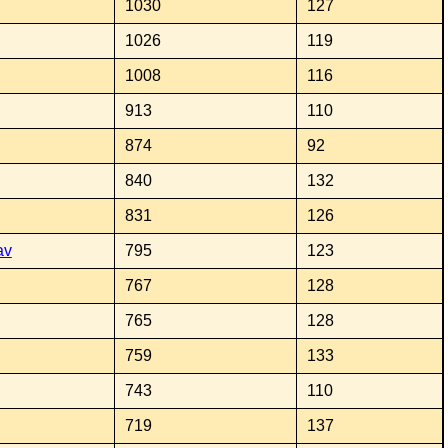
1030
127
1026
119
1008
116
913
110
874
92
840
132
831
126
av
795
123
767
128
765
128
759
133
743
110
719
137