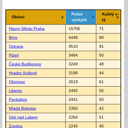
Počet
Každý x-
Oblast
výskytů
tý
Hlavní Město Praha
15706
71
Brno
4448
84
Ostrava
3510
91
Plzeň
3484
50
České Budějovice
3249
48
Hradec Králové
3198
44
Olomouc
2619
61
Liberec
2492
55
Pardubice
2441
50
Mladá Boleslav
2350
42
Ústí nad Labem
2264
51
Znojmo
2245
40