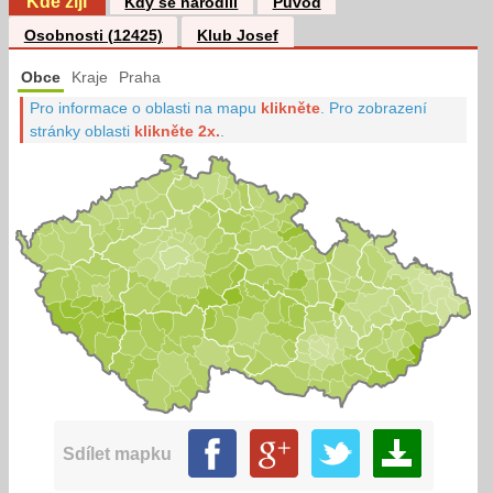
Kde žijí
Kdy se narodili
Původ
Osobnosti (12425)
Klub Josef
Obce
Kraje
Praha
Pro informace o oblasti na mapu
klikněte
.
Pro zobrazení
stránky oblasti
klikněte 2x.
.
Sdílet mapku