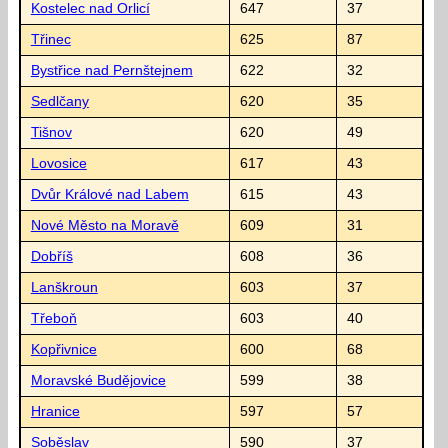
Kostelec nad Orlicí
647
37
Třinec
625
87
Bystřice nad Pernštejnem
622
32
Sedlčany
620
35
Tišnov
620
49
Lovosice
617
43
Dvůr Králové nad Labem
615
43
Nové Město na Moravě
609
31
Dobříš
608
36
Lanškroun
603
37
Třeboň
603
40
Kopřivnice
600
68
Moravské Budějovice
599
38
Hranice
597
57
Soběslav
590
37