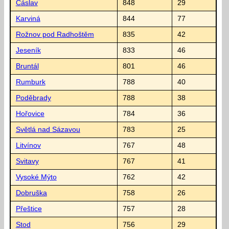
Čáslav
848
29
Karviná
844
77
Rožnov pod Radhoštěm
835
42
Jeseník
833
46
Bruntál
801
46
Rumburk
788
40
Poděbrady
788
38
Hořovice
784
36
Světlá nad Sázavou
783
25
Litvínov
767
48
Svitavy
767
41
Vysoké Mýto
762
42
Dobruška
758
26
Přeštice
757
28
Stod
756
29