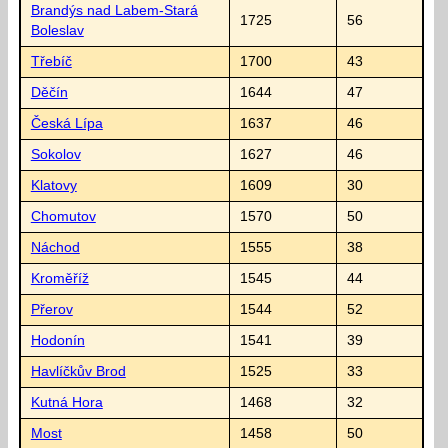
Brandýs nad Labem-Stará
1725
56
Boleslav
Třebíč
1700
43
Děčín
1644
47
Česká Lípa
1637
46
Sokolov
1627
46
Klatovy
1609
30
Chomutov
1570
50
Náchod
1555
38
Kroměříž
1545
44
Přerov
1544
52
Hodonín
1541
39
Havlíčkův Brod
1525
33
Kutná Hora
1468
32
Most
1458
50