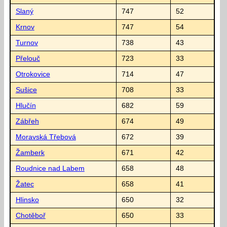
Slaný
747
52
Krnov
747
54
Turnov
738
43
Přelouč
723
33
Otrokovice
714
47
Sušice
708
33
Hlučín
682
59
Zábřeh
674
49
Moravská Třebová
672
39
Žamberk
671
42
Roudnice nad Labem
658
48
Žatec
658
41
Hlinsko
650
32
Chotěboř
650
33