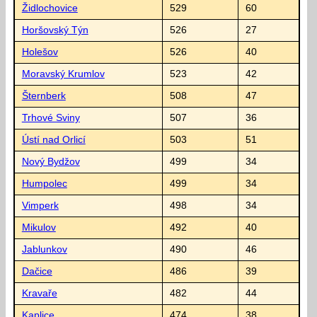
Židlochovice
529
60
Horšovský Týn
526
27
Holešov
526
40
Moravský Krumlov
523
42
Šternberk
508
47
Trhové Sviny
507
36
Ústí nad Orlicí
503
51
Nový Bydžov
499
34
Humpolec
499
34
Vimperk
498
34
Mikulov
492
40
Jablunkov
490
46
Dačice
486
39
Kravaře
482
44
Kaplice
474
38