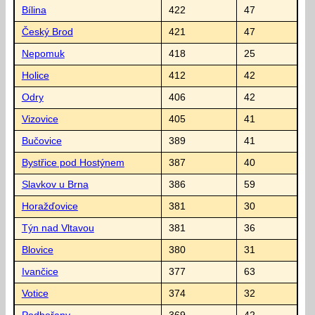
Bílina
422
47
Český Brod
421
47
Nepomuk
418
25
Holice
412
42
Odry
406
42
Vizovice
405
41
Bučovice
389
41
Bystřice pod Hostýnem
387
40
Slavkov u Brna
386
59
Horažďovice
381
30
Týn nad Vltavou
381
36
Blovice
380
31
Ivančice
377
63
Votice
374
32