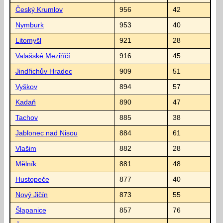
Český Krumlov
956
42
Nymburk
953
40
Litomyšl
921
28
Valašské Meziříčí
916
45
Jindřichův Hradec
909
51
Vyškov
894
57
Kadaň
890
47
Tachov
885
38
Jablonec nad Nisou
884
61
Vlašim
882
28
Mělník
881
48
Hustopeče
877
40
Nový Jičín
873
55
Šlapanice
857
76