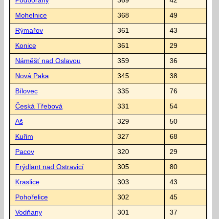
Podbořany
369
42
Mohelnice
368
49
Rýmařov
361
43
Konice
361
29
Náměšť nad Oslavou
359
36
Nová Paka
345
38
Bílovec
335
76
Česká Třebová
331
54
Aš
329
50
Kuřim
327
68
Pacov
320
29
Frýdlant nad Ostravicí
305
80
Kraslice
303
43
Pohořelice
302
45
Vodňany
301
37