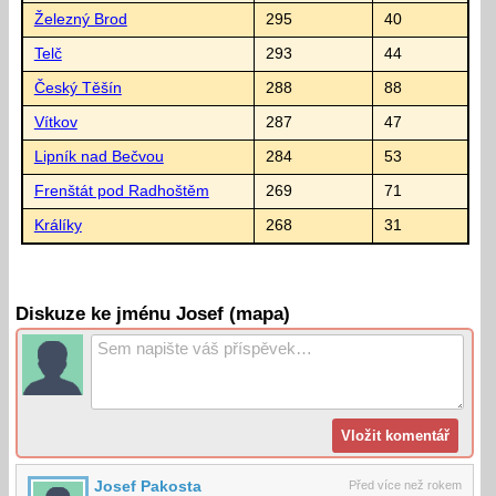
Železný Brod
295
40
Telč
293
44
Český Těšín
288
88
Vítkov
287
47
Lipník nad Bečvou
284
53
Frenštát pod Radhoštěm
269
71
Králíky
268
31
Diskuze ke jménu Josef (mapa)
Josef Pakosta
Před více než rokem