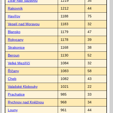
Žďár nad Sázavou
1219
35
Rakovník
1212
44
Havířov
1188
75
Veselí nad Moravou
1183
32
Blansko
1179
47
Rokycany
1178
39
Strakonice
1168
38
Beroun
1130
52
Velké Meziříčí
1084
32
Říčany
1083
58
Cheb
1082
43
Valašské Klobouky
1021
22
Prachatice
985
33
Rychnov nad Kněžnou
968
34
Louny
961
44