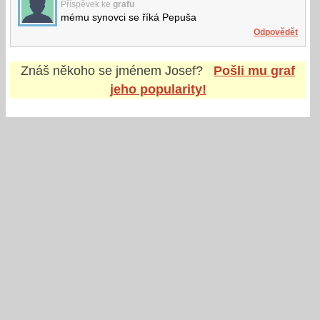
Příspěvek ke
grafu
mému synovci se říká Pepuša
Odpovědět
Znáš někoho se jménem
Josef
?
Pošli mu graf
jeho popularity!