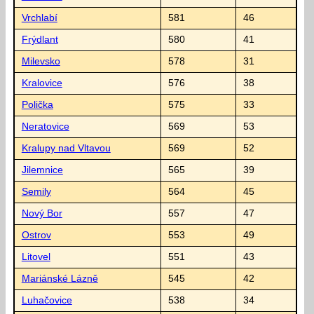
Vrchlabí
581
46
Frýdlant
580
41
Milevsko
578
31
Kralovice
576
38
Polička
575
33
Neratovice
569
53
Kralupy nad Vltavou
569
52
Jilemnice
565
39
Semily
564
45
Nový Bor
557
47
Ostrov
553
49
Litovel
551
43
Mariánské Lázně
545
42
Luhačovice
538
34