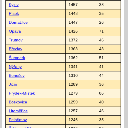
Kyjov
1457
38
Písek
1448
35
Domažlice
1447
26
Opava
1426
71
Trutnov
1372
46
Břeclav
1363
43
Šumperk
1362
51
Nýřany
1341
41
Benešov
1310
44
Jičín
1289
36
Frýdek-Místek
1279
86
Boskovice
1259
40
Litoměřice
1257
46
Pelhřimov
1246
35