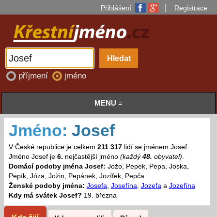
|
Přihlášení
Registrace
příjmení
jméno
MENU ≡
Jméno:
Josef
V České republice je celkem
211 317
lidí se jménem Josef.
Jméno Josef je
6.
nejčastější jméno
(každý
48.
obyvatel)
.
Domácí podoby jména Josef:
Jožo, Pepek, Pepa, Joska,
Pepík, Józa, Jožin, Pepánek, Jozífek, Pepča
Ženské podoby jména:
Josefa
,
Josefína
,
Jozefa
a
Jozefína
Kdy má svátek Josef?
19. března