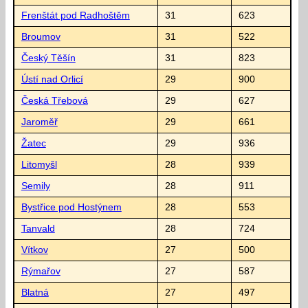
Frenštát pod Radhoštěm
31
623
Broumov
31
522
Český Těšín
31
823
Ústí nad Orlicí
29
900
Česká Třebová
29
627
Jaroměř
29
661
Žatec
29
936
Litomyšl
28
939
Semily
28
911
Bystřice pod Hostýnem
28
553
Tanvald
28
724
Vítkov
27
500
Rýmařov
27
587
Blatná
27
497