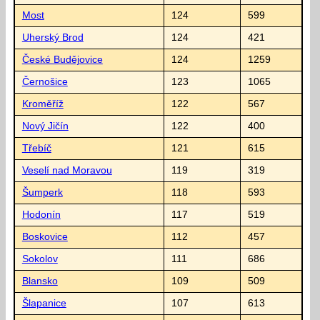
Most
124
599
Uherský Brod
124
421
České Budějovice
124
1259
Černošice
123
1065
Kroměříž
122
567
Nový Jičín
122
400
Třebíč
121
615
Veselí nad Moravou
119
319
Šumperk
118
593
Hodonín
117
519
Boskovice
112
457
Sokolov
111
686
Blansko
109
509
Šlapanice
107
613