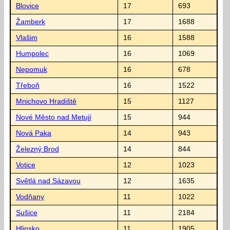
Blovice
17
693
Žamberk
17
1688
Vlašim
16
1588
Humpolec
16
1069
Nepomuk
16
678
Třeboň
16
1522
Mnichovo Hradiště
15
1127
Nové Město nad Metují
15
944
Nová Paka
14
943
Železný Brod
14
844
Votice
12
1023
Světlá nad Sázavou
12
1635
Vodňany
11
1022
Sušice
11
2184
Hlinsko
11
1905