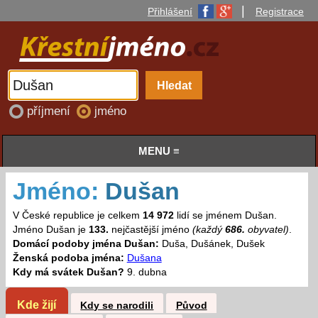
|
Přihlášení
Registrace
příjmení
jméno
MENU ≡
Jméno:
Dušan
V České republice je celkem
14 972
lidí se jménem Dušan.
Jméno Dušan je
133.
nejčastější jméno
(každý
686.
obyvatel)
.
Domácí podoby jména Dušan:
Duša, Dušánek, Dušek
Ženská podoba jména:
Dušana
Kdy má svátek Dušan?
9. dubna
Kde žijí
Kdy se narodili
Původ