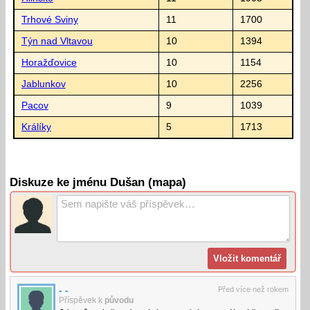
Trhové Sviny
11
1700
Týn nad Vltavou
10
1394
Horažďovice
10
1154
Jablunkov
10
2256
Pacov
9
1039
Králíky
5
1713
Diskuze ke jménu Dušan (mapa)
- -
Před více než rokem
Příspěvek k
původu