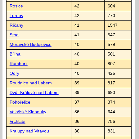
Rosice
42
604
Turnov
42
770
Říčany
41
1547
Stod
41
547
Moravské Budějovice
40
579
Bílina
40
501
Rumburk
40
807
Odry
40
426
Roudnice nad Labem
39
817
Dvůr Králové nad Labem
39
690
Pohořelice
37
374
Valašské Klobouky
36
644
Vrchlabí
36
756
Kralupy nad Vltavou
36
831