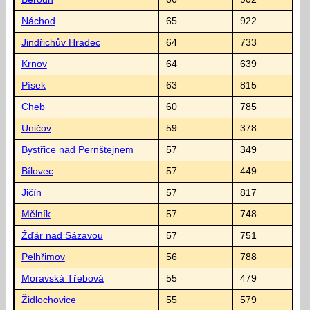
Náchod
65
922
Jindřichův Hradec
64
733
Krnov
64
639
Písek
63
815
Cheb
60
785
Uničov
59
378
Bystřice nad Pernštejnem
57
349
Bílovec
57
449
Jičín
57
817
Mělník
57
748
Žďár nad Sázavou
57
751
Pelhřimov
56
788
Moravská Třebová
55
479
Židlochovice
55
579