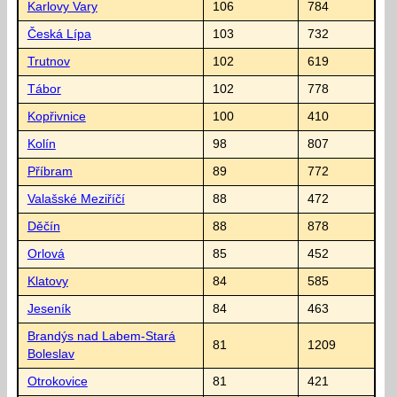
Karlovy Vary
106
784
Česká Lípa
103
732
Trutnov
102
619
Tábor
102
778
Kopřivnice
100
410
Kolín
98
807
Příbram
89
772
Valašské Meziříčí
88
472
Děčín
88
878
Orlová
85
452
Klatovy
84
585
Jeseník
84
463
Brandýs nad Labem-Stará
81
1209
Boleslav
Otrokovice
81
421