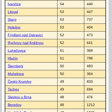
Ivančice
54
440
Litovel
53
447
Slaný
53
737
Holešov
53
404
Frýdlant nad Ostravicí
52
473
Rychnov nad Kněžnou
52
641
Luhačovice
51
368
Hlučín
51
798
Šternberk
50
483
Mohelnice
50
364
Český Krumlov
49
833
Tachov
49
694
Slavkov u Brna
48
476
Benešov
48
1212