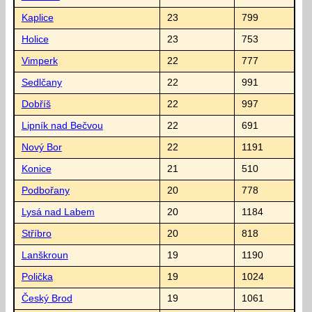
Kaplice
23
799
Holice
23
753
Vimperk
22
777
Sedlčany
22
991
Dobříš
22
997
Lipník nad Bečvou
22
691
Nový Bor
22
1191
Konice
21
510
Podbořany
20
778
Lysá nad Labem
20
1184
Stříbro
20
818
Lanškroun
19
1190
Polička
19
1024
Český Brod
19
1061