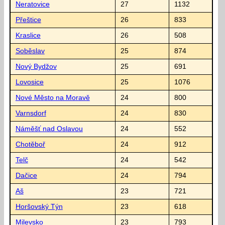
Neratovice
27
1132
Přeštice
26
833
Kraslice
26
508
Soběslav
25
874
Nový Bydžov
25
691
Lovosice
25
1076
Nové Město na Moravě
24
800
Varnsdorf
24
830
Náměšť nad Oslavou
24
552
Chotěboř
24
912
Telč
24
542
Dačice
24
794
Aš
23
721
Horšovský Týn
23
618
Milevsko
23
793