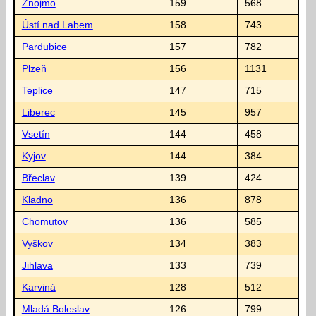
Znojmo
159
568
Ústí nad Labem
158
743
Pardubice
157
782
Plzeň
156
1131
Teplice
147
715
Liberec
145
957
Vsetín
144
458
Kyjov
144
384
Břeclav
139
424
Kladno
136
878
Chomutov
136
585
Vyškov
134
383
Jihlava
133
739
Karviná
128
512
Mladá Boleslav
126
799