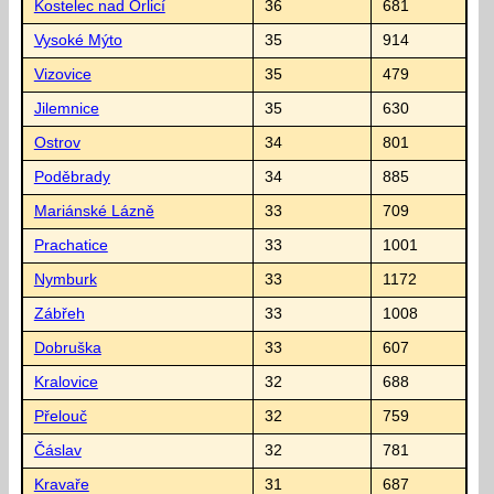
Kostelec nad Orlicí
36
681
Vysoké Mýto
35
914
Vizovice
35
479
Jilemnice
35
630
Ostrov
34
801
Poděbrady
34
885
Mariánské Lázně
33
709
Prachatice
33
1001
Nymburk
33
1172
Zábřeh
33
1008
Dobruška
33
607
Kralovice
32
688
Přelouč
32
759
Čáslav
32
781
Kravaře
31
687