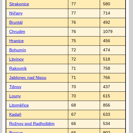
Strakonice
77
580
Nýřany
77
714
Bruntál
76
492
Chrudim
76
1079
Hranice
75
456
Bohumín
72
474
Litvínov
72
518
Rakovník
71
758
Jablonec nad Nisou
71
766
Tišnov
70
437
Louny
70
615
Litoměřice
68
856
Kadaň
67
633
Rožnov pod Radhoštěm
66
534
Beroun
66
902