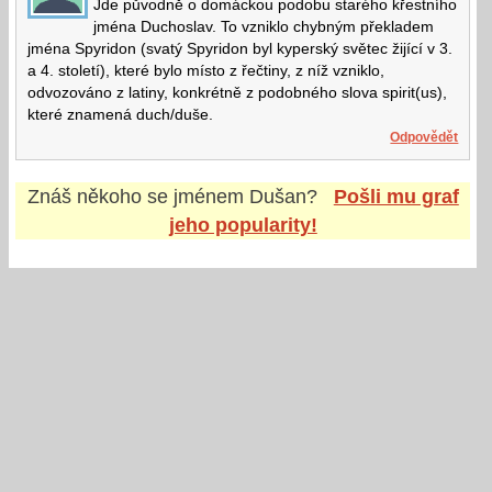
Jde původně o domáckou podobu starého křestního
jména Duchoslav. To vzniklo chybným překladem
jména Spyridon (svatý Spyridon byl kyperský světec žijící v 3.
a 4. století), které bylo místo z řečtiny, z níž vzniklo,
odvozováno z latiny, konkrétně z podobného slova spirit(us),
které znamená duch/duše.
Odpovědět
Znáš někoho se jménem
Dušan
?
Pošli mu graf
jeho popularity!