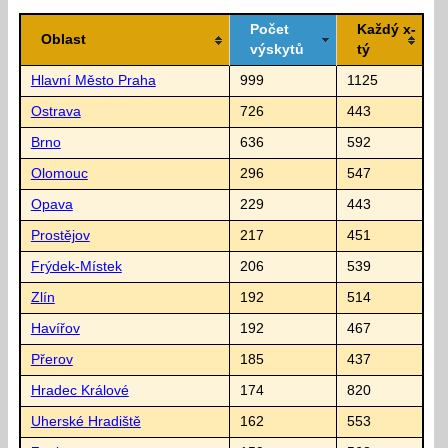
Počet
Každý x-
Oblast
výskytů
tý
Hlavní Město Praha
999
1125
Ostrava
726
443
Brno
636
592
Olomouc
296
547
Opava
229
443
Prostějov
217
451
Frýdek-Místek
206
539
Zlín
192
514
Havířov
192
467
Přerov
185
437
Hradec Králové
174
820
Uherské Hradiště
162
553