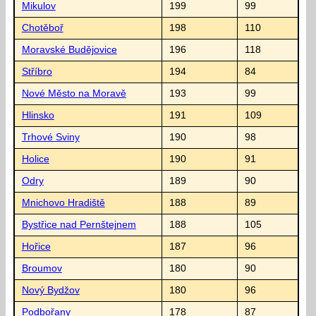
Mikulov
199
99
Chotěboř
198
110
Moravské Budějovice
196
118
Stříbro
194
84
Nové Město na Moravě
193
99
Hlinsko
191
109
Trhové Sviny
190
98
Holice
190
91
Odry
189
90
Mnichovo Hradiště
188
89
Bystřice nad Pernštejnem
188
105
Hořice
187
96
Broumov
180
90
Nový Bydžov
180
96
Podbořany
178
87