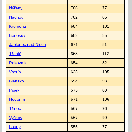
Nýřany
706
77
Náchod
702
85
Kroměříž
684
101
Benešov
682
85
Jablonec nad Nisou
671
81
Třebíč
663
112
Rakovník
654
82
Vsetín
625
105
Blansko
594
93
Písek
575
89
Hodonín
571
106
Třinec
567
96
Vyškov
567
90
Louny
555
77