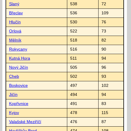
Slaný
538
72
Břeclav
536
109
Hlučín
530
76
Orlová
522
73
Mělník
518
82
Rokycany
516
90
Kutná Hora
511
94
Nový Jičín
505
96
Cheb
502
93
Boskovice
497
102
Jičín
494
94
Kopřivnice
491
83
Kyjov
478
115
Valašské Meziříčí
476
87
Havlíčkův Brod
474
108