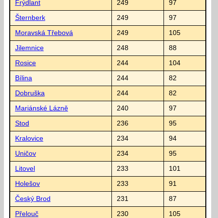
Frýdlant
249
97
Šternberk
249
97
Moravská Třebová
249
105
Jilemnice
248
88
Rosice
244
104
Bílina
244
82
Dobruška
244
82
Mariánské Lázně
240
97
Stod
236
95
Kralovice
234
94
Uničov
234
95
Litovel
233
101
Holešov
233
91
Český Brod
231
87
Přelouč
230
105