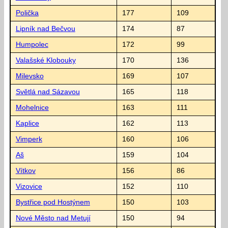
Polička
177
109
Lipník nad Bečvou
174
87
Humpolec
172
99
Valašské Klobouky
170
136
Milevsko
169
107
Světlá nad Sázavou
165
118
Mohelnice
163
111
Kaplice
162
113
Vimperk
160
106
Aš
159
104
Vítkov
156
86
Vizovice
152
110
Bystřice pod Hostýnem
150
103
Nové Město nad Metují
150
94