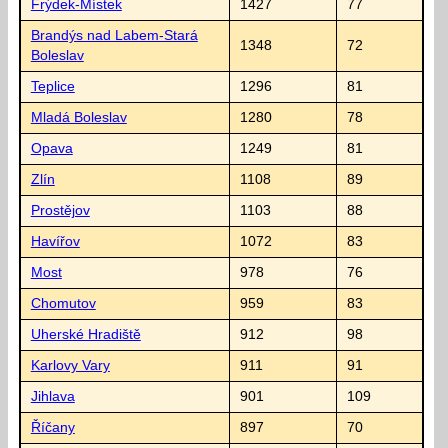
Frýdek-Místek
1427
77
Brandýs nad Labem-Stará
1348
72
Boleslav
Teplice
1296
81
Mladá Boleslav
1280
78
Opava
1249
81
Zlín
1108
89
Prostějov
1103
88
Havířov
1072
83
Most
978
76
Chomutov
959
83
Uherské Hradiště
912
98
Karlovy Vary
911
91
Jihlava
901
109
Říčany
897
70