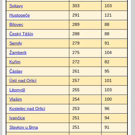
Svitavy
303
103
Hustopeče
291
121
Bílovec
289
88
Český Těšín
288
88
Semily
279
91
Žamberk
275
104
Kuřim
272
82
Čáslav
261
95
Ústí nad Orlicí
257
101
Litomyšl
255
103
Vlašim
254
100
Kostelec nad Orlicí
253
96
Ivančice
251
94
Slavkov u Brna
251
91