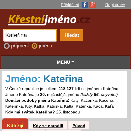
|
Přihlášení
Registrace
příjmení
jméno
MENU ≡
Jméno:
Kateřina
V České republice je celkem
118 127
lidí se jménem Kateřina.
Jméno Kateřina je
20.
nejčastější jméno
(každý
86.
obyvatel)
.
Domácí podoby jména Kateřina:
Katy, Kačenka, Kačena,
Kateřinka, Kity, Katka, Katuška, Katla, Kátěnka, Káča, Káťa
Kdy má svátek Kateřina?
25. listopadu
Kde žijí
Kdy se narodili
Původ