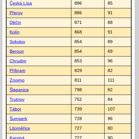
Česká Lípa
886
85
Přerov
886
91
Děčín
871
88
Kolín
868
91
Sokolov
854
89
Beroun
854
69
Chrudim
853
96
Příbram
829
82
Znojmo
811
111
Šlapanice
798
82
Trutnov
752
84
Tábor
739
107
Šumperk
728
96
Litoměřice
727
80
Karviná
727
90