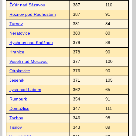
Žďár nad Sázavou
387
110
Rožnov pod Radhoštěm
387
91
Turnov
381
84
Neratovice
380
80
Rychnov nad Kněžnou
379
88
Hranice
378
90
Veselí nad Moravou
377
100
Otrokovice
376
90
Jeseník
371
105
Lysá nad Labem
362
65
Rumburk
354
91
Domažlice
347
111
Tachov
346
98
Tišnov
343
89