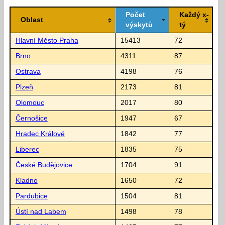
Počet
Každý x-
Oblast
výskytů
tý
Hlavní Město Praha
15413
72
Brno
4311
87
Ostrava
4198
76
Plzeň
2173
81
Olomouc
2017
80
Černošice
1947
67
Hradec Králové
1842
77
Liberec
1835
75
České Budějovice
1704
91
Kladno
1650
72
Pardubice
1504
81
Ústí nad Labem
1498
78