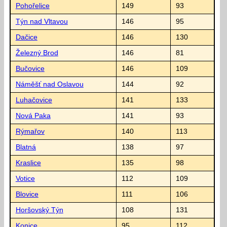
Pohořelice
149
93
Týn nad Vltavou
146
95
Dačice
146
130
Železný Brod
146
81
Bučovice
146
109
Náměšť nad Oslavou
144
92
Luhačovice
141
133
Nová Paka
141
93
Rýmařov
140
113
Blatná
138
97
Kraslice
135
98
Votice
112
109
Blovice
111
106
Horšovský Týn
108
131
Konice
95
112