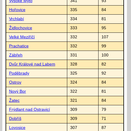
Vysoké Mýto
341
93
Hořovice
335
84
Vrchlabí
334
81
Židlochovice
333
95
Velké Meziříčí
332
107
Prachatice
332
99
Zábřeh
331
100
Dvůr Králové nad Labem
328
82
Poděbrady
325
92
Ostrov
324
84
Nový Bor
322
81
Žatec
321
84
Frýdlant nad Ostravicí
309
79
Dobříš
309
71
Lovosice
307
87