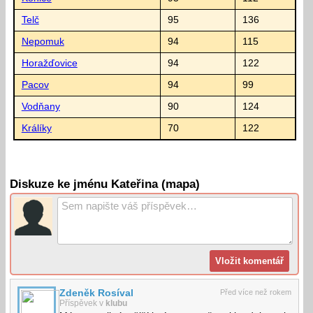
Telč
95
136
Nepomuk
94
115
Horažďovice
94
122
Pacov
94
99
Vodňany
90
124
Králíky
70
122
Diskuze ke jménu Kateřina (mapa)
Zdeněk Rosíval
Před více než rokem
Příspěvek v
klubu