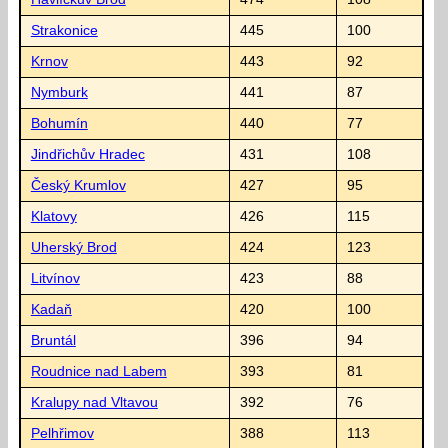
Strakonice
445
100
Krnov
443
92
Nymburk
441
87
Bohumín
440
77
Jindřichův Hradec
431
108
Český Krumlov
427
95
Klatovy
426
115
Uherský Brod
424
123
Litvínov
423
88
Kadaň
420
100
Bruntál
396
94
Roudnice nad Labem
393
81
Kralupy nad Vltavou
392
76
Pelhřimov
388
113