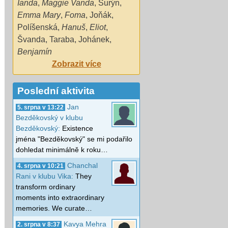
Ianda
,
Maggie Vanda
,
Šurýn
,
Emma Mary
,
Foma
,
Joňák
,
Políšenská
,
Hanuš
,
Eliot
,
Švanda
,
Taraba
,
Johánek
,
Benjamín
Zobrazit více
Poslední aktivita
Jan
5. srpna v 13:22
Bezděkovský v klubu
Bezděkovský:
Existence
jména "Bezděkovský" se mi podařilo
dohledat minimálně k roku…
Chanchal
4. srpna v 10:21
Rani v klubu Vika:
They
transform ordinary
moments into extraordinary
memories. We curate…
Kavya Mehra
2. srpna v 8:37