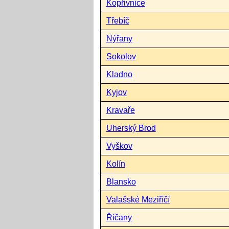
Kopřivnice
Třebíč
Nýřany
Sokolov
Kladno
Kyjov
Kravaře
Uherský Brod
Vyškov
Kolín
Blansko
Valašské Meziříčí
Říčany