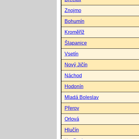
Znojmo
Bohumín
Kroměříž
Šlapanice
Vsetín
Nový Jičín
Náchod
Hodonín
Mladá Boleslav
Přerov
Orlová
Hlučín