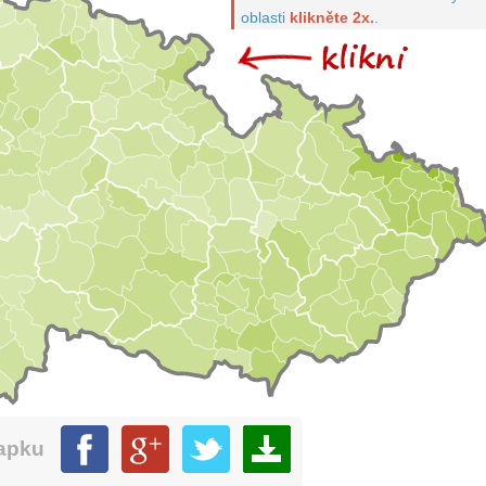
oblasti
klikněte 2x.
.
mapku