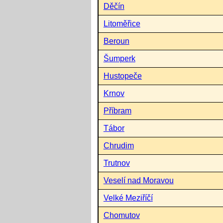
Děčín
Litoměřice
Beroun
Šumperk
Hustopeče
Krnov
Příbram
Tábor
Chrudim
Trutnov
Veselí nad Moravou
Velké Meziříčí
Chomutov