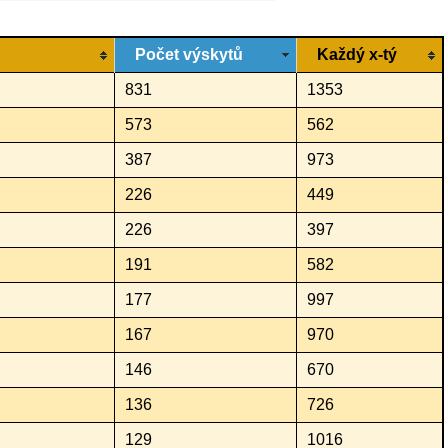
Počet výskytů
Každý x-tý
831
1353
573
562
387
973
226
449
226
397
191
582
177
997
167
970
146
670
136
726
129
1016