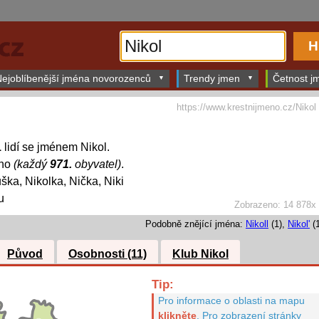
ejoblíbenější jména novorozenců
Trendy jmen
Četnost jm
https://www.krestnijmeno.cz/Nikol
1
lidí se jménem Nikol.
éno
(každý
971.
obyvatel)
.
ška, Nikolka, Nička, Niki
u
Zobrazeno: 14 878x
Podobně znějící jména:
Nikoll
(1),
Nikol'
(1
Původ
Osobnosti (11)
Klub Nikol
Tip:
Pro informace o oblasti na mapu
klikněte
.
Pro zobrazení stránky