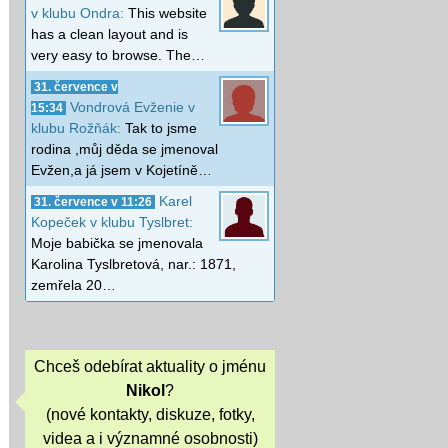
v klubu Ondra:
This website
has a clean layout and is
very easy to browse. The…
31. července v
Vondrová Evženie v
15:34
klubu Rožňák:
Tak to jsme
rodina ,můj děda se jmenoval
Evžen,a já jsem v Kojetíně…
Karel
31. července v 11:26
Kopeček v klubu Tyslbret:
Moje babička se jmenovala
Karolina Tyslbretová, nar.: 1871,
zemřela 20…
Chceš odebírat aktuality o jménu
Nikol
?
(nové kontakty, diskuze, fotky,
videa a i významné osobnosti)