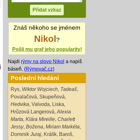
Znáš někoho se jménem
Nikol
?
Pošli mu graf jeho popularity!
Najdi
rýmy na slovo Nikol
a napiš
báseň.
(Rýmovač.cz)
Poslední hledání
Rys
,
Wiktor Wojciech
,
Tadeaš
,
Povalačová
,
Skupeňová
,
Hedvika
,
Valvoda
,
Liska
,
Hrůzová Langerová
,
Alexia
Marta
,
Klára Mireille
,
Charlett
Jessy
,
Božena
,
Miriam Markéta
,
Dominik Juraj
,
Králík
,
Baroš
,