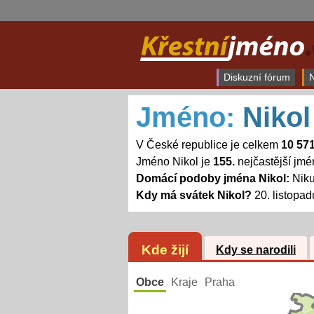
Diskuzní fórum
N
Jméno:
Nikol
V České republice je celkem
10 57
Jméno Nikol je
155.
nejčastější jm
Domácí podoby jména Nikol:
Niku
Kdy má svátek Nikol?
20. listopad
Kde žijí
Kdy se narodili
Obce
Kraje
Praha