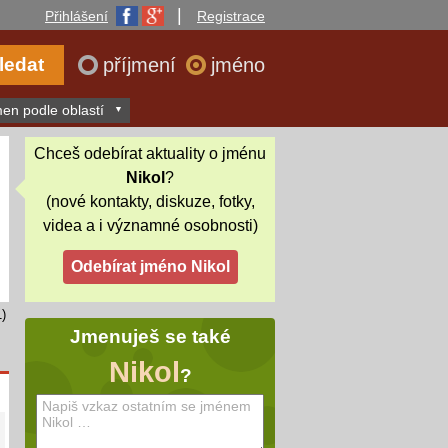
|
Přihlášení
Registrace
příjmení
jméno
en podle oblastí
Chceš odebírat aktuality o jménu
Nikol
?
(nové kontakty, diskuze, fotky,
videa a i významné osobnosti)
)
Jmenuješ se také
Nikol
?