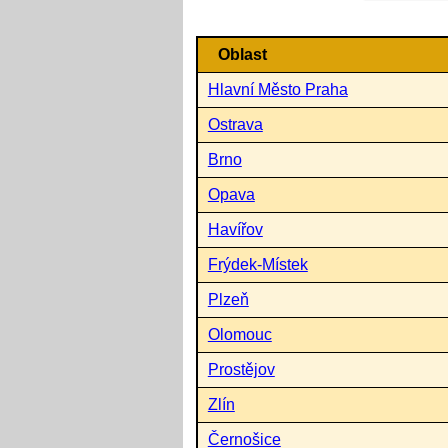
Oblast
Hlavní Město Praha
Ostrava
Brno
Opava
Havířov
Frýdek-Místek
Plzeň
Olomouc
Prostějov
Zlín
Černošice