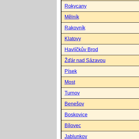
Rokycany
Mělník
Rakovník
Klatovy
Havlíčkův Brod
Žďár nad Sázavou
Písek
Most
Turnov
Benešov
Boskovice
Bílovec
Jablunkov