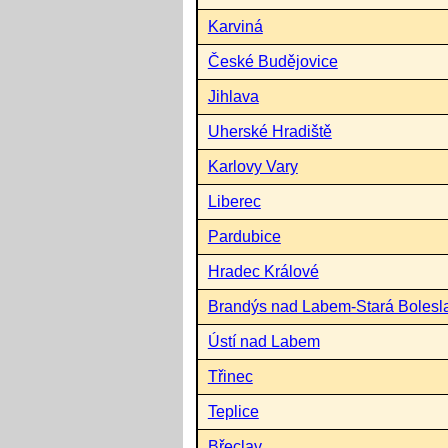
Karviná
České Budějovice
Jihlava
Uherské Hradiště
Karlovy Vary
Liberec
Pardubice
Hradec Králové
Brandýs nad Labem-Stará Bolesl
Ústí nad Labem
Třinec
Teplice
Břeclav