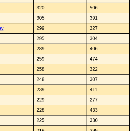
320
506
305
391
av
299
327
295
304
289
406
259
474
258
322
248
307
239
411
229
277
228
433
225
330
219
299