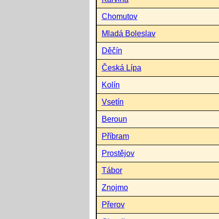
Chomutov
Mladá Boleslav
Děčín
Česká Lípa
Kolín
Vsetín
Beroun
Příbram
Prostějov
Tábor
Znojmo
Přerov