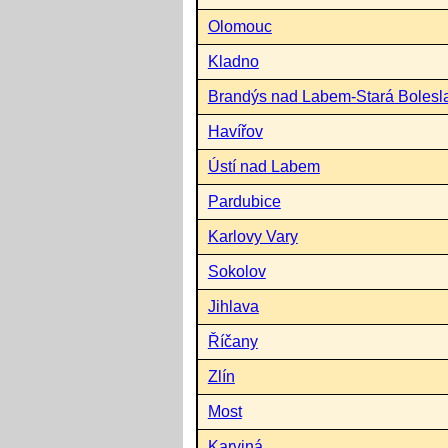
Olomouc
Kladno
Brandýs nad Labem-Stará Bolesl
Havířov
Ústí nad Labem
Pardubice
Karlovy Vary
Sokolov
Jihlava
Říčany
Zlín
Most
Karviná