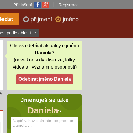
|
Přihlášení
Registrace
příjmení
jméno
en podle oblastí
Chceš odebírat aktuality o jménu
Daniela
?
(nové kontakty, diskuze, fotky,
videa a i významné osobnosti)
)
Jmenuješ se také
Daniela
?