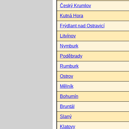
Český Krumlov
Kutná Hora
Frýdlant nad Ostravicí
Litvínov
Nymburk
Poděbrady
Rumburk
Ostrov
Mělník
Bohumín
Bruntál
Slaný
Klatovy