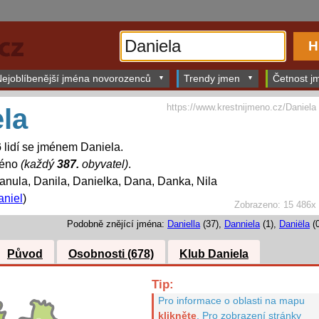
ejoblíbenější jména novorozenců
Trendy jmen
Četnost jm
https://www.krestnijmeno.cz/Daniela
la
6
lidí se jménem Daniela.
méno
(každý
387.
obyvatel)
.
nula, Danila, Danielka, Dana, Danka, Nila
aniel
)
Zobrazeno: 15 486x
Podobně znějící jména:
Daniella
(37),
Danniela
(1),
Daniëla
(0
Původ
Osobnosti (678)
Klub Daniela
Tip:
Pro informace o oblasti na mapu
klikněte
.
Pro zobrazení stránky