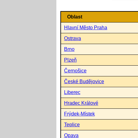
Oblast
Hlavní Město Praha
Ostrava
Brno
Plzeň
Černošice
České Budějovice
Liberec
Hradec Králové
Frýdek-Místek
Teplice
Opava