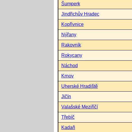
Šumperk
Jindřichův Hradec
Kopřivnice
Nýřany
Rakovník
Rokycany
Náchod
Krnov
Uherské Hradiště
Jičín
Valašské Meziříčí
Třebíč
Kadaň