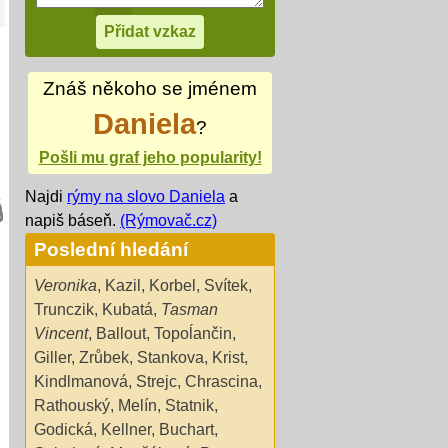
Znáš někoho se jménem
Daniela
?
Pošli mu graf jeho popularity!
Najdi
rýmy na slovo Daniela
a
napiš báseň.
(Rýmovač.cz)
Poslední hledání
Veronika
,
Kazil
,
Korbel
,
Svítek
,
Trunczik
,
Kubatá
,
Tasman
Vincent
,
Ballout
,
Topoĺančin
,
Giller
,
Zrůbek
,
Stankova
,
Krist
,
Kindlmanová
,
Strejc
,
Chrascina
,
Rathouský
,
Melín
,
Statnik
,
Godická
,
Kellner
,
Buchart
,