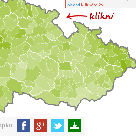
oblasti
klikněte 2x.
.
mapku