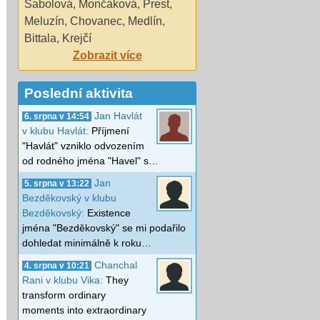
Sabolová
,
Mončáková
,
Prest
,
Meluzín
,
Chovanec
,
Medlín
,
Bittala
,
Krejčí
Zobrazit více
Poslední aktivita
Jan Havlát
6. srpna v 14:54
v klubu Havlát:
Příjmení
"Havlát" vzniklo odvozením
od rodného jména "Havel" s…
Jan
5. srpna v 13:22
Bezděkovský v klubu
Bezděkovský:
Existence
jména "Bezděkovský" se mi podařilo
dohledat minimálně k roku…
Chanchal
4. srpna v 10:21
Rani v klubu Vika:
They
transform ordinary
moments into extraordinary