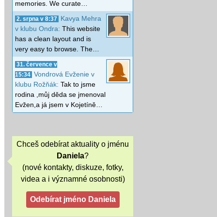
memories. We curate…
Kavya Mehra
2. srpna v 8:37
v klubu Ondra:
This website
has a clean layout and is
very easy to browse. The…
31. července v
Vondrová Evženie v
15:34
klubu Rožňák:
Tak to jsme
rodina ,můj děda se jmenoval
Evžen,a já jsem v Kojetíně…
Chceš odebírat aktuality o jménu
Daniela
?
(nové kontakty, diskuze, fotky,
videa a i významné osobnosti)