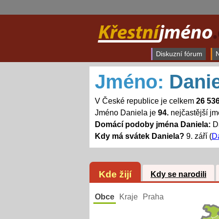
Diskuzní fórum
N
Jméno:
Danie
V České republice je celkem
26 53
Jméno Daniela je
94.
nejčastější j
Domácí podoby jména Daniela:
Da
Kdy má svátek Daniela?
9. září (
D
Kde žijí
Kdy se narodili
Obce
Kraje
Praha