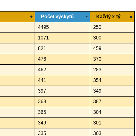
Počet výskytů
Každý x-tý
4495
250
1071
300
821
459
476
370
462
283
441
354
397
349
368
387
365
304
349
301
335
303