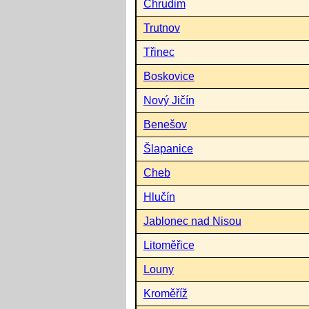
Chrudim
Trutnov
Třinec
Boskovice
Nový Jičín
Benešov
Šlapanice
Cheb
Hlučín
Jablonec nad Nisou
Litoměřice
Louny
Kroměříž