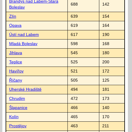
Brandýs nad Labem-Stará
688
142
Boleslav
Zlín
639
154
Opava
619
164
Ústí nad Labem
617
190
Mladá Boleslav
598
168
Jihlava
545
180
Teplice
525
200
Havířov
521
172
Říčany
505
125
Uherské Hradiště
494
181
Chrudim
472
173
Šlapanice
466
140
Kolín
465
170
Prostějov
463
211