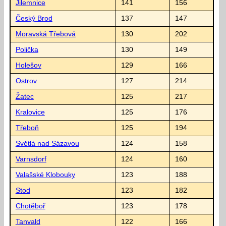
Jilemnice
141
156
Český Brod
137
147
Moravská Třebová
130
202
Polička
130
149
Holešov
129
166
Ostrov
127
214
Žatec
125
217
Kralovice
125
176
Třeboň
125
194
Světlá nad Sázavou
124
158
Varnsdorf
124
160
Valašské Klobouky
123
188
Stod
123
182
Chotěboř
123
178
Tanvald
122
166