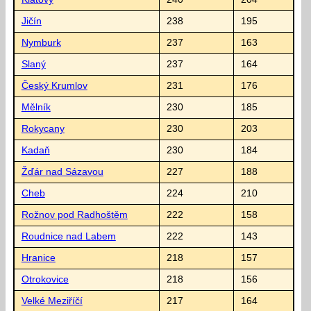
Jičín
238
195
Nymburk
237
163
Slaný
237
164
Český Krumlov
231
176
Mělník
230
185
Rokycany
230
203
Kadaň
230
184
Žďár nad Sázavou
227
188
Cheb
224
210
Rožnov pod Radhoštěm
222
158
Roudnice nad Labem
222
143
Hranice
218
157
Otrokovice
218
156
Velké Meziříčí
217
164