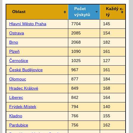
Počet
Každý x-
Oblast
výskytů
tý
Hlavní Město Praha
7704
145
Ostrava
2085
154
Brno
2068
182
Plzeň
1090
161
Černošice
1025
127
České Budějovice
967
161
Olomouc
877
184
Hradec Králové
849
168
Liberec
842
164
Frýdek-Místek
794
140
Kladno
766
155
Pardubice
756
162