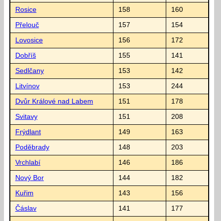
Rosice
158
160
Přelouč
157
154
Lovosice
156
172
Dobříš
155
141
Sedlčany
153
142
Litvínov
153
244
Dvůr Králové nad Labem
151
178
Svitavy
151
208
Frýdlant
149
163
Poděbrady
148
203
Vrchlabí
146
186
Nový Bor
144
182
Kuřim
143
156
Čáslav
141
177