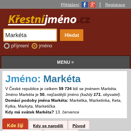
|
Přihlášení
Registrace
příjmení
jméno
MENU ≡
Jméno:
Markéta
V České republice je celkem
59 734
lidí se jménem Markéta.
Jméno Markéta je
50.
nejčastější jméno
(každý
171.
obyvatel)
.
Domácí podoby jména Markéta:
Markétka, Marketinka, Keta,
Kytka, Markyta, Marketička
Kdy má svátek Markéta?
13. července
Kde žijí
Kdy se narodili
Původ