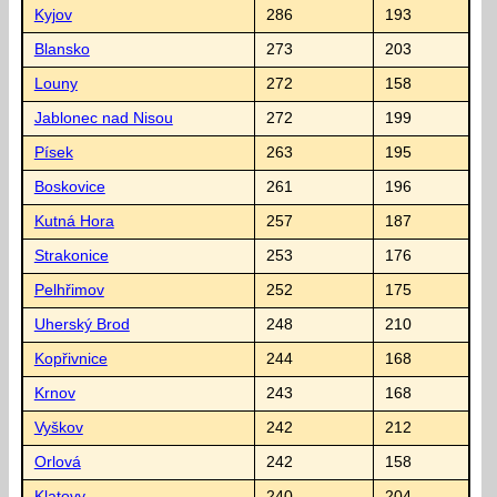
Kyjov
286
193
Blansko
273
203
Louny
272
158
Jablonec nad Nisou
272
199
Písek
263
195
Boskovice
261
196
Kutná Hora
257
187
Strakonice
253
176
Pelhřimov
252
175
Uherský Brod
248
210
Kopřivnice
244
168
Krnov
243
168
Vyškov
242
212
Orlová
242
158
Klatovy
240
204