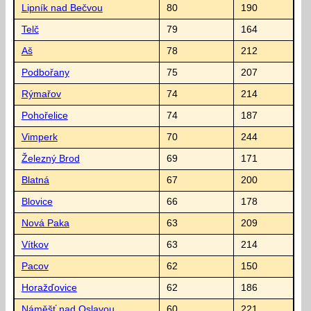
Lipník nad Bečvou
80
190
Telč
79
164
Aš
78
212
Podbořany
75
207
Rýmařov
74
214
Pohořelice
74
187
Vimperk
70
244
Železný Brod
69
171
Blatná
67
200
Blovice
66
178
Nová Paka
63
209
Vítkov
63
214
Pacov
62
150
Horažďovice
62
186
Náměšť nad Oslavou
60
221