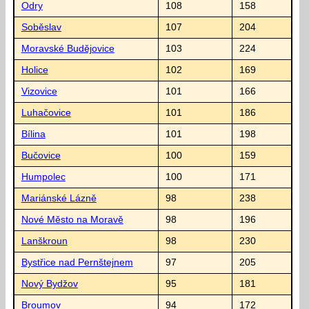
Odry
108
158
Soběslav
107
204
Moravské Budějovice
103
224
Holice
102
169
Vizovice
101
166
Luhačovice
101
186
Bílina
101
198
Bučovice
100
159
Humpolec
100
171
Mariánské Lázně
98
238
Nové Město na Moravě
98
196
Lanškroun
98
230
Bystřice nad Pernštejnem
97
205
Nový Bydžov
95
181
Broumov
94
172