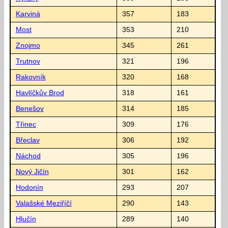
Karviná
357
183
Most
353
210
Znojmo
345
261
Trutnov
321
196
Rakovník
320
168
Havlíčkův Brod
318
161
Benešov
314
185
Třinec
309
176
Břeclav
306
192
Náchod
305
196
Nový Jičín
301
162
Hodonín
293
207
Valašské Meziříčí
290
143
Hlučín
289
140