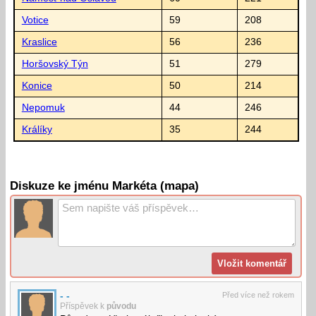
Votice
59
208
Kraslice
56
236
Horšovský Týn
51
279
Konice
50
214
Nepomuk
44
246
Králíky
35
244
Diskuze ke jménu Markéta (mapa)
- -
Před více než rokem
Příspěvek k
původu