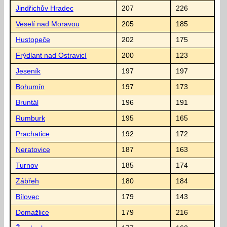
Jindřichův Hradec
207
226
Veselí nad Moravou
205
185
Hustopeče
202
175
Frýdlant nad Ostravicí
200
123
Jeseník
197
197
Bohumín
197
173
Bruntál
196
191
Rumburk
195
165
Prachatice
192
172
Neratovice
187
163
Turnov
185
174
Zábřeh
180
184
Bílovec
179
143
Domažlice
179
216