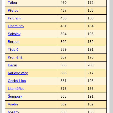
Tábor
460
172
Přerov
437
185
Příbram
433
158
Chomutov
431
184
Sokolov
394
193
Beroun
392
152
Třebíč
389
191
Kroměříž
387
178
Děčín
386
200
Karlovy Vary
383
217
Česká Lípa
381
198
Litoměřice
373
156
Šumperk
365
191
Vsetín
362
182
Nýřany
359
153