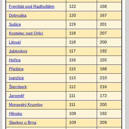
Frenštát pod Radhoštěm
122
158
Dobruška
120
167
Sušice
119
201
Kostelec nad Orlicí
118
207
Litovel
118
200
Jablunkov
117
192
Hořice
116
155
Přeštice
115
188
Ivančice
113
210
Šternberk
112
216
Jaroměř
111
172
Moravský Krumlov
111
200
Hlinsko
109
192
Slavkov u Brna
109
209