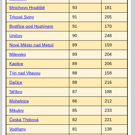
Mnichovo Hradiště
93
181
Trhové Sviny
91
205
Bystřice pod Hostýnem
91
170
Uničov
90
248
Nové Město nad Metují
89
159
Milevsko
89
204
Kaplice
89
206
Týn nad Vltavou
88
158
Dačice
88
216
Stříbro
87
188
Mohelnice
86
212
Mikulov
85
233
Česká Třebová
82
221
Vodňany
81
138