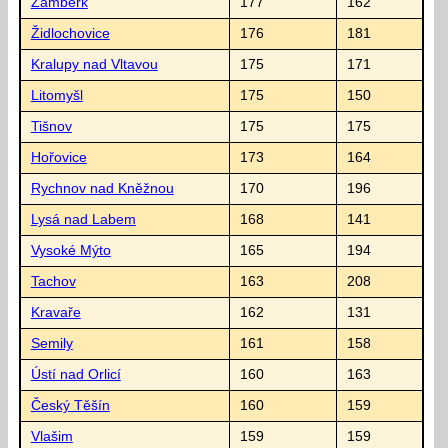
Žamberk
177
162
Židlochovice
176
181
Kralupy nad Vltavou
175
171
Litomyšl
175
150
Tišnov
175
175
Hořovice
173
164
Rychnov nad Kněžnou
170
196
Lysá nad Labem
168
141
Vysoké Mýto
165
194
Tachov
163
208
Kravaře
162
131
Semily
161
158
Ústí nad Orlicí
160
163
Český Těšín
160
159
Vlašim
159
159