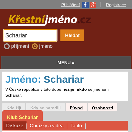
|
Přihlášení
Registrace
příjmení
jméno
MENU ≡
Jméno:
Schariar
V České republice v této době
nežije nikdo
se jménem
Schariar.
Kde žijí
Kdy se narodili
Původ
Osobnosti
Klub Schariar
Diskuze
Obrázky a videa
Tablo