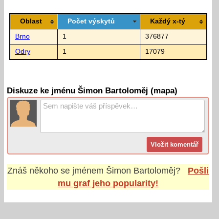
Oblast
Počet výskytů
Každý x-tý
Brno
1
376877
Odry
1
17079
Diskuze ke jménu Šimon Bartoloměj (mapa)
Znáš někoho se jménem
Šimon Bartoloměj
?
Pošli
mu graf jeho popularity!