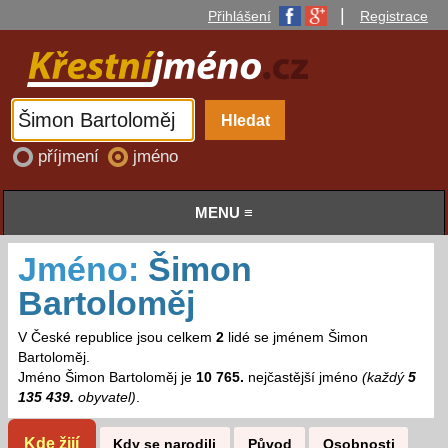
|
Přihlášení
Registrace
příjmení
jméno
MENU ≡
Jméno:
Šimon
Bartoloměj
V České republice jsou celkem
2
lidé se jménem Šimon
Bartoloměj.
Jméno Šimon Bartoloměj je
10 765.
nejčastější jméno
(každý
5
135 439.
obyvatel)
.
Kde žijí
Kdy se narodili
Původ
Osobnosti