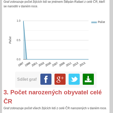
Graf zobrazuje počet žijících lidí se jménem Štěpán-Rafael z celé ČR, kteří
se narodili v daném roce.
1.0
Počet
Počet
0.5
0.0
2013
2015
1997
1999
2001
2003
2005
2007
2009
2011
Sdílet graf
3. Počet narozených obyvatel celé
ČR
Graf zobrazuje počet všech žijících lidí z celé ČR narozených v daném roce.