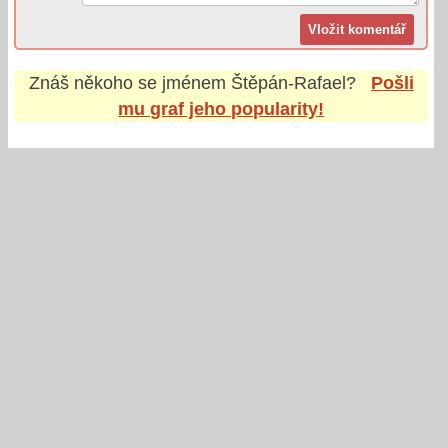
Znáš někoho se jménem
Štěpán-Rafael
?
Pošli
mu graf jeho popularity!