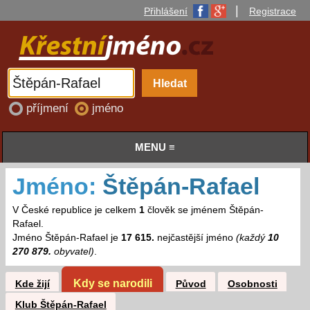
|
Přihlášení
Registrace
příjmení
jméno
MENU ≡
Jméno:
Štěpán-Rafael
V České republice je celkem
1
člověk se jménem Štěpán-
Rafael.
Jméno Štěpán-Rafael je
17 615.
nejčastější jméno
(každý
10
270 879.
obyvatel)
.
Kdy se narodili
Kde žijí
Původ
Osobnosti
Klub Štěpán-Rafael