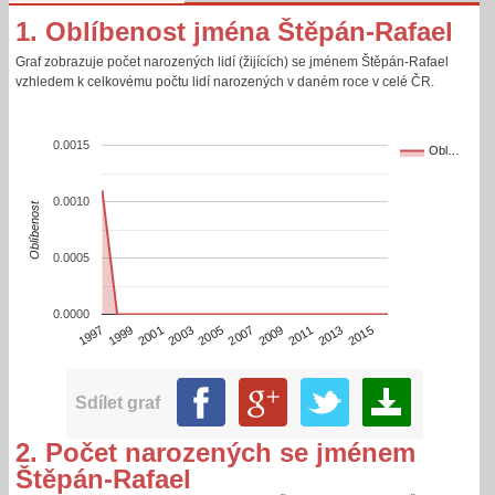
1. Oblíbenost jména Štěpán-Rafael
Graf zobrazuje počet narozených lidí (žijících) se jménem Štěpán-Rafael
vzhledem k celkovému počtu lidí narozených v daném roce v celé ČR.
0.0015
Obl…
0.0010
Oblíbenost
0.0005
0.0000
2013
2015
1997
1999
2001
2003
2005
2007
2009
2011
Sdílet graf
2. Počet narozených se jménem
Štěpán-Rafael