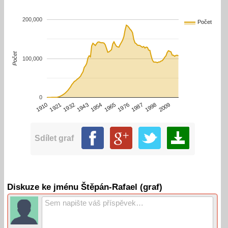
200,000
Počet
Počet
100,000
0
1910
1932
1954
1976
1998
1921
1943
1965
1987
2009
Sdílet graf
Diskuze ke jménu Štěpán-Rafael (graf)