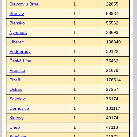
Slavkov u Brna
1
22855
Břeclav
1
58937
Blansko
1
55562
Nymburk
1
38693
Liberec
1
138840
Poděbrady
1
30122
Česká Lípa
1
75462
Přeštice
1
21679
Plzeň
1
176514
Ostrov
1
27257
Sokolov
1
76174
Černošice
1
131117
Klatovy
1
49174
Cheb
1
47118
Soběslav
1
21871