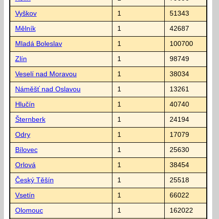
Vyškov
1
51343
Mělník
1
42687
Mladá Boleslav
1
100700
Zlín
1
98749
Veselí nad Moravou
1
38034
Náměšť nad Oslavou
1
13261
Hlučín
1
40740
Šternberk
1
24194
Odry
1
17079
Bílovec
1
25630
Orlová
1
38454
Český Těšín
1
25518
Vsetín
1
66022
Olomouc
1
162022