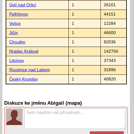
Ústí nad Orlicí
1
26101
Pelhřimov
1
44151
Votice
1
12284
Jičín
1
46600
Chrudim
1
82036
Hradec Králové
1
142704
Litvínov
1
37343
Roudnice nad Labem
1
31896
Český Krumlov
1
40820
Diskuze ke jménu Abigail (mapa)