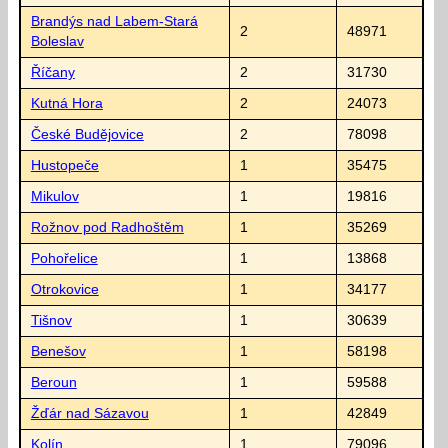
Brandýs nad Labem-Stará
2
48971
Boleslav
Říčany
2
31730
Kutná Hora
2
24073
České Budějovice
2
78098
Hustopeče
1
35475
Mikulov
1
19816
Rožnov pod Radhoštěm
1
35269
Pohořelice
1
13868
Otrokovice
1
34177
Tišnov
1
30639
Benešov
1
58198
Beroun
1
59588
Žďár nad Sázavou
1
42849
Kolín
1
79096