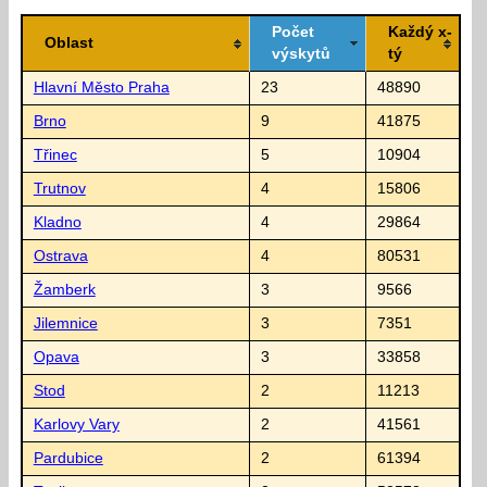
Počet
Každý x-
Oblast
výskytů
tý
Hlavní Město Praha
23
48890
Brno
9
41875
Třinec
5
10904
Trutnov
4
15806
Kladno
4
29864
Ostrava
4
80531
Žamberk
3
9566
Jilemnice
3
7351
Opava
3
33858
Stod
2
11213
Karlovy Vary
2
41561
Pardubice
2
61394