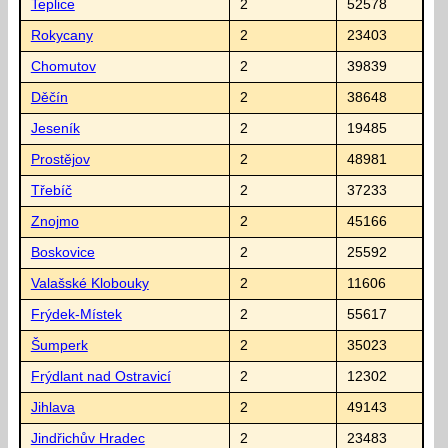
Teplice
2
52578
Rokycany
2
23403
Chomutov
2
39839
Děčín
2
38648
Jeseník
2
19485
Prostějov
2
48981
Třebíč
2
37233
Znojmo
2
45166
Boskovice
2
25592
Valašské Klobouky
2
11606
Frýdek-Místek
2
55617
Šumperk
2
35023
Frýdlant nad Ostravicí
2
12302
Jihlava
2
49143
Jindřichův Hradec
2
23483