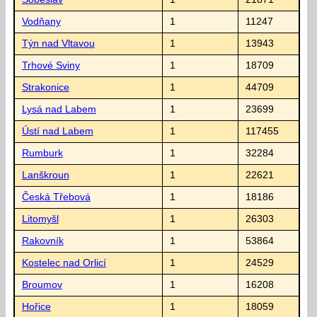
Vodňany
1
11247
Týn nad Vltavou
1
13943
Trhové Sviny
1
18709
Strakonice
1
44709
Lysá nad Labem
1
23699
Ústí nad Labem
1
117455
Rumburk
1
32284
Lanškroun
1
22621
Česká Třebová
1
18186
Litomyšl
1
26303
Rakovník
1
53864
Kostelec nad Orlicí
1
24529
Broumov
1
16208
Hořice
1
18059