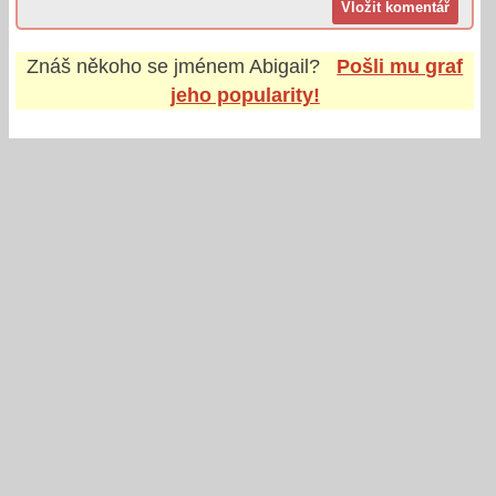
Znáš někoho se jménem
Abigail
?
Pošli mu graf
jeho popularity!