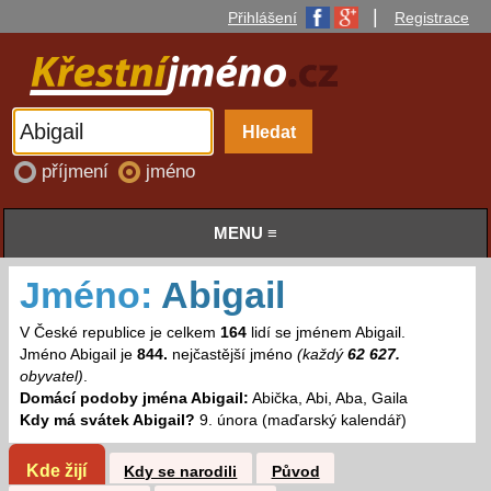
|
Přihlášení
Registrace
příjmení
jméno
MENU ≡
Jméno:
Abigail
V České republice je celkem
164
lidí se jménem Abigail.
Jméno Abigail je
844.
nejčastější jméno
(každý
62 627.
obyvatel)
.
Domácí podoby jména Abigail:
Abička, Abi, Aba, Gaila
Kdy má svátek Abigail?
9. února (maďarský kalendář)
Kde žijí
Kdy se narodili
Původ