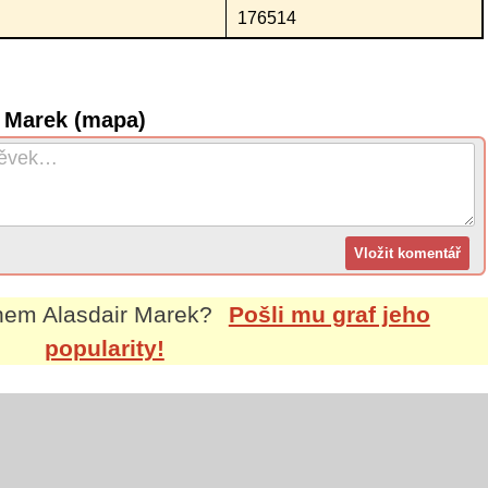
176514
r Marek (mapa)
énem
Alasdair Marek
?
Pošli mu graf jeho
popularity!