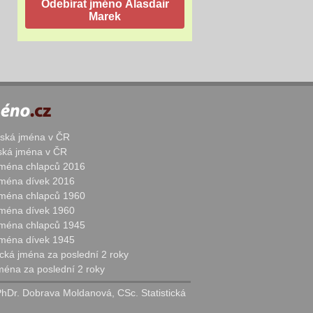
žská jména v ČR
nská jména v ČR
 jména chlapců 2016
 jména dívek 2016
 jména chlapců 1960
 jména dívek 1960
 jména chlapců 1945
 jména dívek 1945
cká jména za poslední 2 roky
jména za poslední 2 roky
PhDr. Dobrava Moldanová, CSc. Statistická