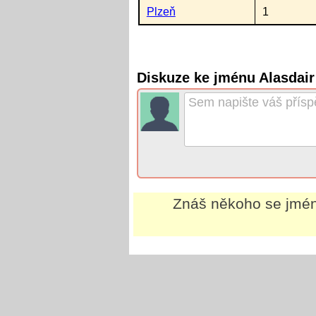
Plzeň
1
Diskuze ke jménu Alasdai
Znáš někoho se jm