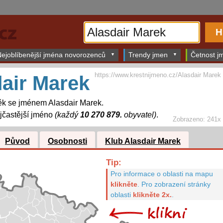
ejoblíbenější jména novorozenců
Trendy jmen
Četnost jm
https://www.krestnijmeno.cz/Alasdair Marek
air Marek
ěk se jménem Alasdair Marek.
jčastější jméno
(každý
10 270 879.
obyvatel)
.
Zobrazeno: 241x
Původ
Osobnosti
Klub Alasdair Marek
Tip:
Pro informace o oblasti na mapu
klikněte
.
Pro zobrazení stránky
oblasti
klikněte 2x.
.