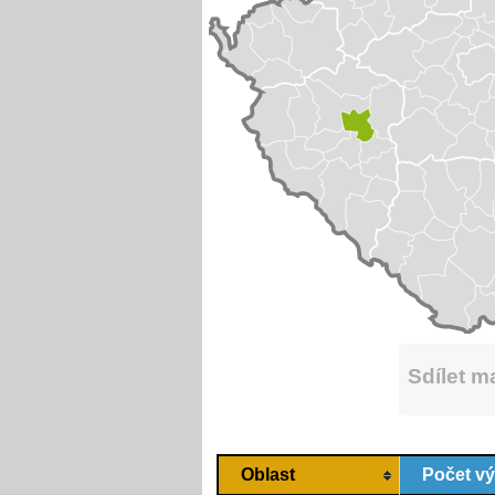
Sdílet 
Oblast
Počet v