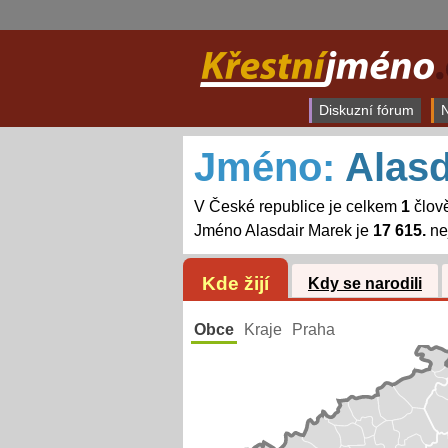
Diskuzní fórum
N
Jméno:
Alasd
V České republice je celkem
1
člov
Jméno Alasdair Marek je
17 615.
ne
Kde žijí
Kdy se narodili
Obce
Kraje
Praha