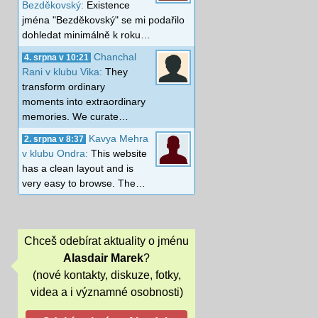
Bezděkovský:
Existence
jména "Bezděkovský" se mi podařilo
dohledat minimálně k roku…
Chanchal
4. srpna v 10:21
Rani v klubu Vika:
They
transform ordinary
moments into extraordinary
memories. We curate…
Kavya Mehra
2. srpna v 8:37
v klubu Ondra:
This website
has a clean layout and is
very easy to browse. The…
Chceš odebírat aktuality o jménu
Alasdair Marek
?
(nové kontakty, diskuze, fotky,
videa a i významné osobnosti)