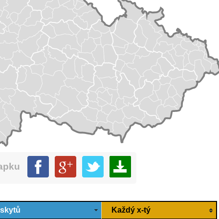
mapku
ýskytů
Každý x-tý