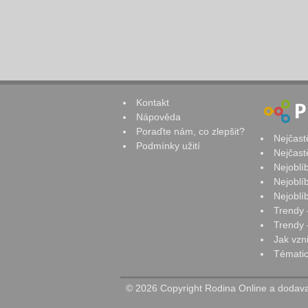
Kontakt
Nápověda
Poraďte nám, co zlepšit?
Nejčast
Podmínky užití
Nejčast
Nejoblí
Nejoblí
Nejoblí
Trendy 
Trendy -
Jak vzn
Tématic
© 2026 Copyright Rodina Online a dodavat