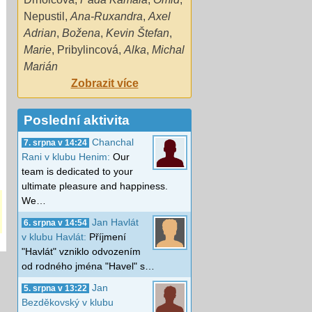
Nepustil
,
Ana-Ruxandra
,
Axel
Adrian
,
Božena
,
Kevin Štefan
,
Marie
,
Pribylincová
,
Alka
,
Michal
Marián
Zobrazit více
Poslední aktivita
Chanchal
7. srpna v 14:24
Rani v klubu Henim:
Our
team is dedicated to your
ultimate pleasure and happiness.
We…
Jan Havlát
6. srpna v 14:54
v klubu Havlát:
Příjmení
"Havlát" vzniklo odvozením
od rodného jména "Havel" s…
Jan
5. srpna v 13:22
Bezděkovský v klubu