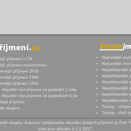
Nejčastější mu
ější příjmení v ČR
Nejčastější že
ější příjmení novorozenců
Nejoblíbenější
benější příjmení 2016
Nejoblíbenější
benější příjmení 1960
Nejoblíbenější
benější příjmení 1940
Nejoblíbenější
- Největší růst příjmení za poslední 2 roky
Nejoblíbenější
 Největší růst příjmení za posledních 5 let
Nejoblíbenější
ikala příjmení
Trendy - chlape
ké skupiny
Trendy - dívčí 
elé obsahu. Autorem výkladového slovníku českých příjmení je Prof. 
data jsou aktuální k 1.1.2017.