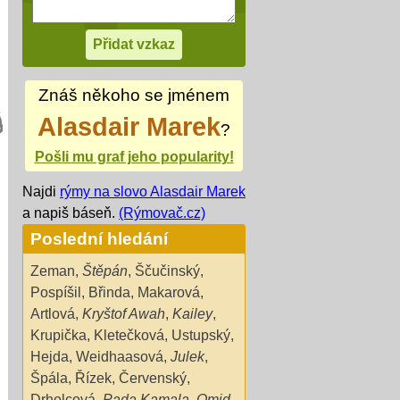
Znáš někoho se jménem
Alasdair Marek
?
Pošli mu graf jeho popularity!
Najdi
rýmy na slovo Alasdair Marek
a napiš báseň.
(Rýmovač.cz)
Poslední hledání
Zeman
,
Štěpán
,
Ščučinský
,
Pospíšil
,
Břinda
,
Makarová
,
Artlová
,
Kryštof Awah
,
Kailey
,
Krupička
,
Kletečková
,
Ustupský
,
Hejda
,
Weidhaasová
,
Julek
,
Špála
,
Řízek
,
Červenský
,
Drholcová
,
Pada Kamala
,
Omid
,