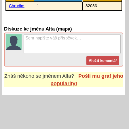
Chrudim
1
82036
Diskuze ke jménu Alta (mapa)
Znáš někoho se jménem
Alta
?
Pošli mu graf jeho
popularity!