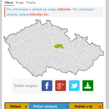
Obce
Kraje
Praha
Pro informace o oblasti na mapu
klikněte
.
Pro zobrazení
stránky oblasti
klikněte 2x.
.
Sdílet mapku
Oblast
Počet výskytů
Každý x-tý