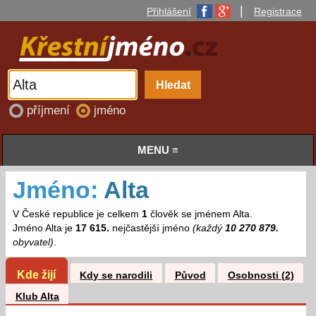
|
Přihlášení
Registrace
příjmení
jméno
MENU ≡
Jméno:
Alta
V České republice je celkem
1
člověk se jménem Alta.
Jméno Alta je
17 615.
nejčastější jméno
(každý
10 270 879.
obyvatel)
.
Kde žijí
Kdy se narodili
Původ
Osobnosti (2)
Klub Alta