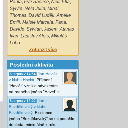
Paula
,
Eve Saoirse
,
Nelli Ella
,
Sylvie
,
Nela Julia
,
Mihai
Thomas
,
David Luděk
,
Amelie
Emili
,
Maisie Marcela
,
Fana
,
Davide
,
Sylvian
,
Jasem
,
Atanas
Ivan
,
Ladislav Alois
,
Mikuláš
Lobo
Zobrazit více
Poslední aktivita
Jan Havlát
6. srpna v 14:54
v klubu Havlát:
Příjmení
"Havlát" vzniklo odvozením
od rodného jména "Havel" s…
Jan
5. srpna v 13:22
Bezděkovský v klubu
Bezděkovský:
Existence
jména "Bezděkovský" se mi podařilo
dohledat minimálně k roku…