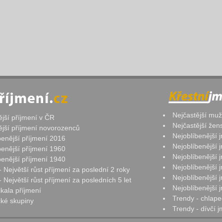
Nejčastější mu
ější příjmení v ČR
Nejčastější že
ější příjmení novorozenců
Nejoblíbenější
benější příjmení 2016
Nejoblíbenější
benější příjmení 1960
Nejoblíbenější
benější příjmení 1940
Nejoblíbenější
- Největší růst příjmení za poslední 2 roky
Nejoblíbenější
 Největší růst příjmení za posledních 5 let
Nejoblíbenější
ikala příjmení
Trendy - chlape
ké skupiny
Trendy - dívčí 