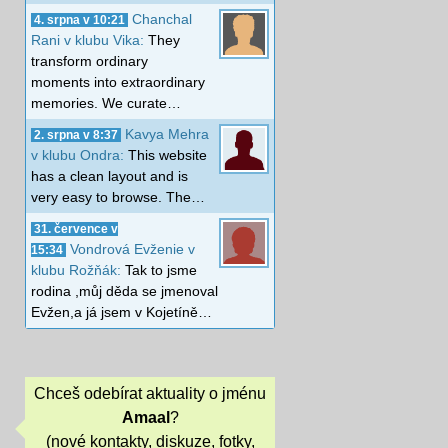
Chanchal
4. srpna v 10:21
Rani v klubu Vika:
They
transform ordinary
moments into extraordinary
memories. We curate…
Kavya Mehra
2. srpna v 8:37
v klubu Ondra:
This website
has a clean layout and is
very easy to browse. The…
31. července v
Vondrová Evženie v
15:34
klubu Rožňák:
Tak to jsme
rodina ,můj děda se jmenoval
Evžen,a já jsem v Kojetíně…
Chceš odebírat aktuality o jménu
Amaal
?
(nové kontakty, diskuze, fotky,