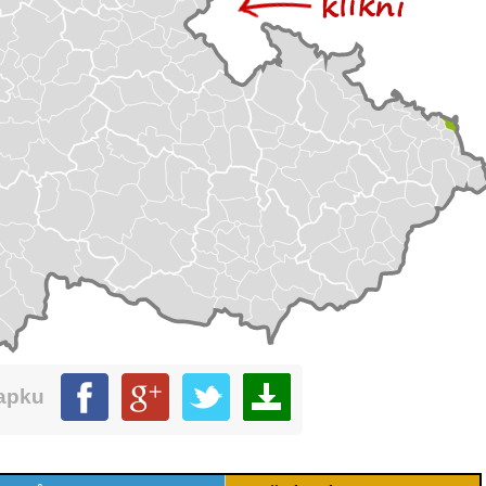
mapku