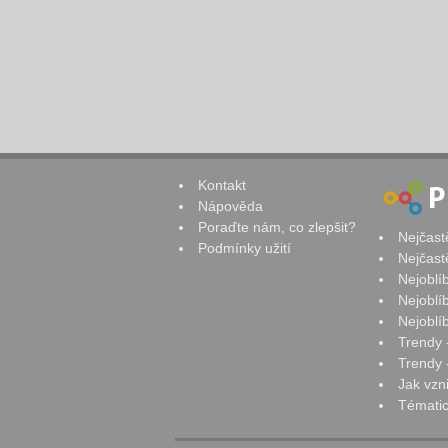
Kontakt
Nápověda
Poraďte nám, co zlepšit?
Nejčast
Podmínky užití
Nejčast
Nejoblí
Nejoblí
Nejoblí
Trendy 
Trendy -
Jak vzn
Tématic