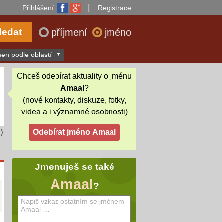
|
Přihlášení
Registrace
příjmení
jméno
en podle oblastí
Chceš odebírat aktuality o jménu
Amaal
?
(nové kontakty, diskuze, fotky,
videa a i významné osobnosti)
)
Jmenuješ se také
Amaal
?