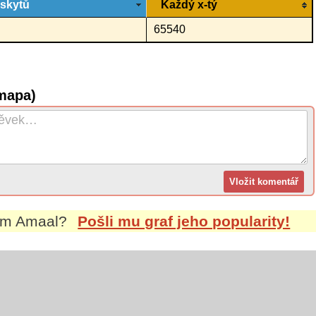
ýskytů
Každý x-tý
65540
mapa)
em
Amaal
?
Pošli mu graf jeho popularity!