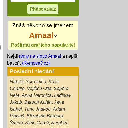
Znáš někoho se jménem
Amaal
?
Pošli mu graf jeho popularity!
Najdi
rýmy na slovo Amaal
a napiš
báseň.
(Rýmovač.cz)
Poslední hledání
Natalie Samantha
,
Katie
Charlie
,
Vojtěch Otto
,
Sophie
Nela
,
Anna Veronica
,
Ladislav
Jakub
,
Baruch Kilián
,
Jana
Isabel
,
Timo Jaakob
,
Adam
Matyáš
,
Elizabeth Barbara
,
Šimon Vítek
,
Caroli
,
Serghei
,