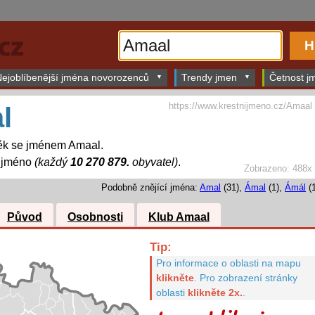
ejoblíbenější jména novorozenců
Trendy jmen
Četnost jm
https://www.krestnijmeno.cz/Amaal
l
ěk se jménem Amaal.
í jméno
(každý
10 270 879.
obyvatel)
.
Zobrazeno: 488x
Podobně znějící jména:
Amal
(31),
Ámal
(1),
Ámál
(1
Původ
Osobnosti
Klub Amaal
Tip:
Pro informace o oblasti na mapu
klikněte
.
Pro zobrazení stránky
oblasti
klikněte 2x.
.