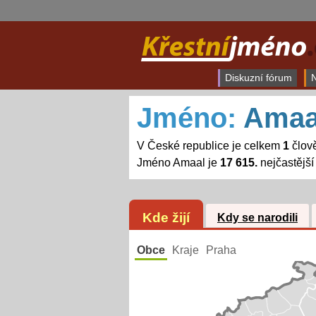
Diskuzní fórum
N
Jméno:
Amaa
V České republice je celkem
1
člov
Jméno Amaal je
17 615.
nejčastějš
Kde žijí
Kdy se narodili
Obce
Kraje
Praha