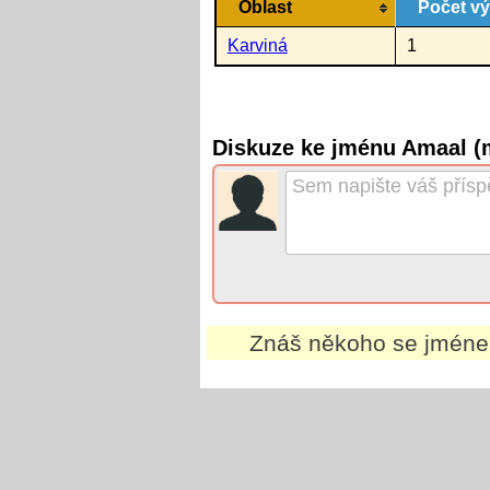
Oblast
Počet v
Karviná
1
Diskuze ke jménu Amaal (
Znáš někoho se jmén