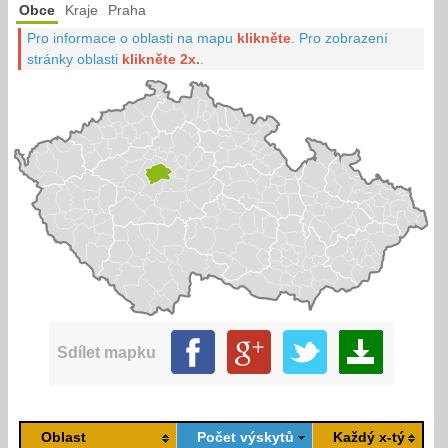
Obce
Kraje
Praha
Pro informace o oblasti na mapu
klikněte
.
Pro zobrazení
stránky oblasti
klikněte 2x.
.
Sdílet mapku
Oblast
Počet výskytů
Každý x-tý