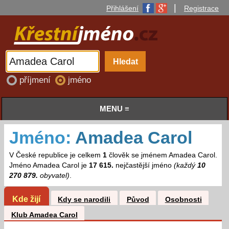
|
Přihlášení
Registrace
příjmení
jméno
MENU ≡
Jméno:
Amadea Carol
V České republice je celkem
1
člověk se jménem Amadea Carol.
Jméno Amadea Carol je
17 615.
nejčastější jméno
(každý
10
270 879.
obyvatel)
.
Kde žijí
Kdy se narodili
Původ
Osobnosti
Klub Amadea Carol