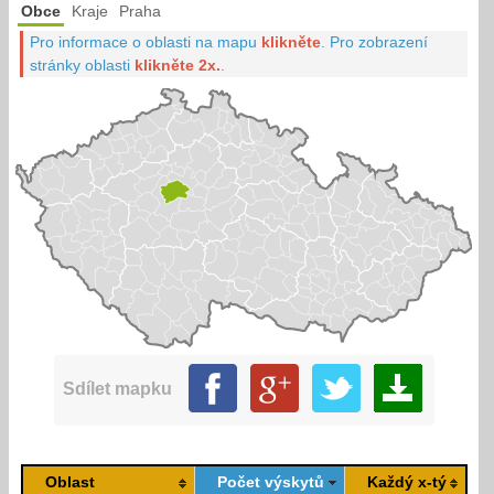
Obce
Kraje
Praha
Pro informace o oblasti na mapu
klikněte
.
Pro zobrazení
stránky oblasti
klikněte 2x.
.
Sdílet mapku
Oblast
Počet výskytů
Každý x-tý