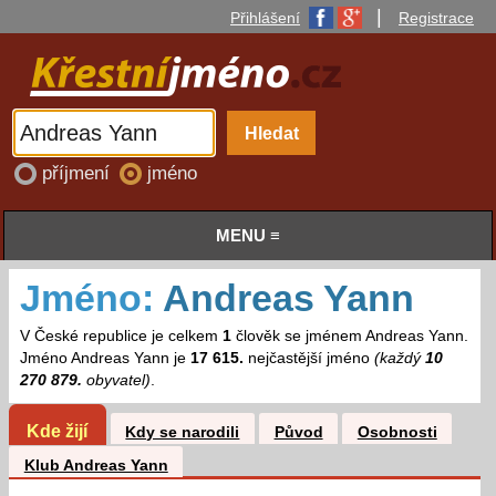
|
Přihlášení
Registrace
příjmení
jméno
MENU ≡
Jméno:
Andreas Yann
V České republice je celkem
1
člověk se jménem Andreas Yann.
Jméno Andreas Yann je
17 615.
nejčastější jméno
(každý
10
270 879.
obyvatel)
.
Kde žijí
Kdy se narodili
Původ
Osobnosti
Klub Andreas Yann