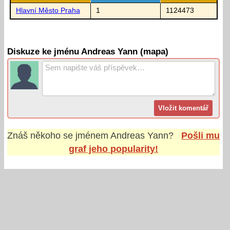
Hlavní Město Praha
1
1124473
Diskuze ke jménu Andreas Yann (mapa)
Znáš někoho se jménem
Andreas Yann
?
Pošli mu
graf jeho popularity!