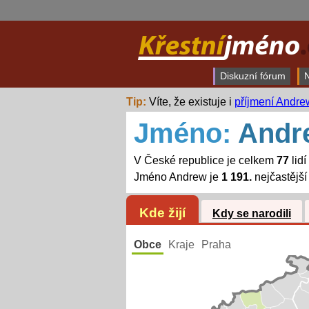
Diskuzní fórum
N
Tip:
Víte, že existuje i
příjmení Andre
Jméno:
Andr
V České republice je celkem
77
lid
Jméno Andrew je
1 191.
nejčastějš
Kde žijí
Kdy se narodili
Obce
Kraje
Praha