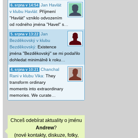
Jan Havlát
6. srpna v 14:54
v klubu Havlát:
Příjmení
"Havlát" vzniklo odvozením
od rodného jména "Havel" s…
Jan
5. srpna v 13:22
Bezděkovský v klubu
Bezděkovský:
Existence
jména "Bezděkovský" se mi podařilo
dohledat minimálně k roku…
Chanchal
4. srpna v 10:21
Rani v klubu Vika:
They
transform ordinary
moments into extraordinary
memories. We curate…
Chceš odebírat aktuality o jménu
Andrew
?
(nové kontakty, diskuze, fotky,