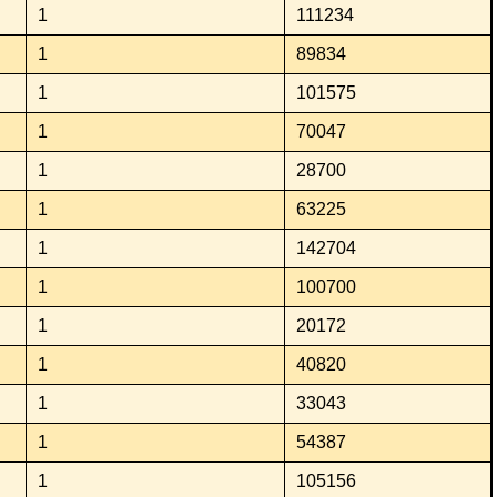
1
111234
1
89834
1
101575
1
70047
1
28700
1
63225
1
142704
1
100700
1
20172
1
40820
1
33043
1
54387
1
105156