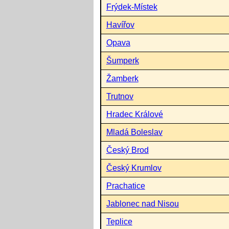
Frýdek-Místek
Havířov
Opava
Šumperk
Žamberk
Trutnov
Hradec Králové
Mladá Boleslav
Český Brod
Český Krumlov
Prachatice
Jablonec nad Nisou
Teplice