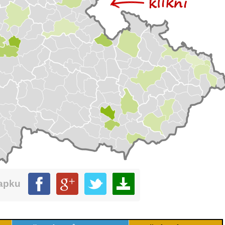
mapku