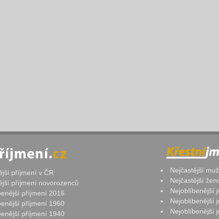
Nejčastější mu
ější příjmení v ČR
Nejčastější že
ější příjmení novorozenců
Nejoblíbenější
benější příjmení 2016
Nejoblíbenější
benější příjmení 1960
Nejoblíbenější
benější příjmení 1940