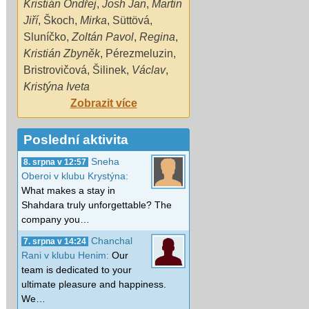
Kristián Ondřej
,
Josh Jan
,
Martin
Jiří
,
Škoch
,
Mirka
,
Süttövá
,
Sluníčko
,
Zoltán Pavol
,
Regina
,
Kristián Zbyněk
,
Pérezmeluzin
,
Bristrovičová
,
Šilinek
,
Václav
,
Kristýna Iveta
Zobrazit více
Poslední aktivita
Sneha
8. srpna v 12:57
Oberoi v klubu Krystýna:
What makes a stay in
Shahdara truly unforgettable? The
company you…
Chanchal
7. srpna v 14:24
Rani v klubu Henim:
Our
team is dedicated to your
ultimate pleasure and happiness.
We…