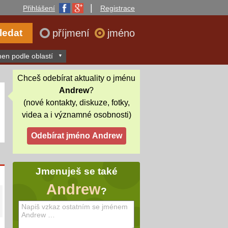
|
Přihlášení
Registrace
příjmení
jméno
en podle oblastí
Chceš odebírat aktuality o jménu
Andrew
?
(nové kontakty, diskuze, fotky,
videa a i významné osobnosti)
Jmenuješ se také
Andrew
?