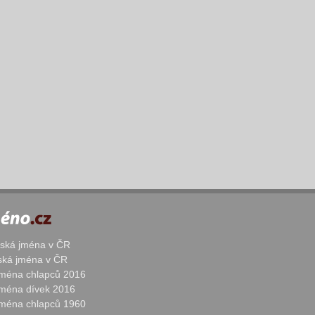
žská jména v ČR
nská jména v ČR
 jména chlapců 2016
 jména dívek 2016
 jména chlapců 1960