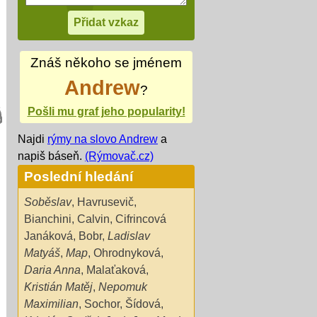
Znáš někoho se jménem
Andrew
?
Pošli mu graf jeho popularity!
Najdi
rýmy na slovo Andrew
a
napiš báseň.
(Rýmovač.cz)
Poslední hledání
Soběslav
,
Havrusevič
,
Bianchini
,
Calvin
,
Cifrincová
Janáková
,
Bobr
,
Ladislav
Matyáš
,
Map
,
Ohrodnyková
,
Daria Anna
,
Malaťaková
,
Kristián Matěj
,
Nepomuk
Maximilian
,
Sochor
,
Šídová
,