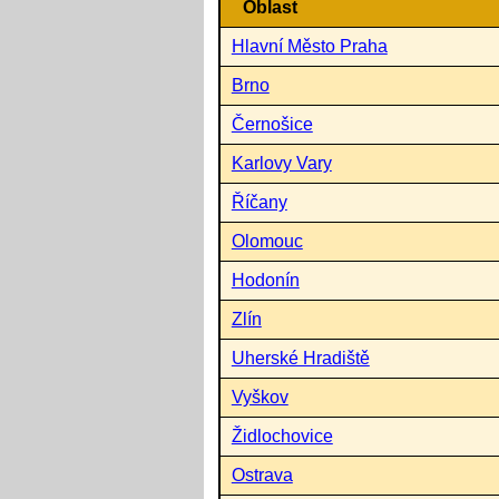
Oblast
Hlavní Město Praha
Brno
Černošice
Karlovy Vary
Říčany
Olomouc
Hodonín
Zlín
Uherské Hradiště
Vyškov
Židlochovice
Ostrava