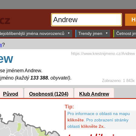
ejoblíbenější jména novorozenců
Trendy jmen
Četnost jm
w
?
https://www.krestnijmeno.cz/Andrew
ew
í se jménem Andrew.
í jméno
(každý
133 388.
obyvatel)
.
Zobrazeno: 1 843x
Původ
Osobnosti (1204)
Klub Andrew
Tip:
Pro informace o oblasti na mapu
klikněte
.
Pro zobrazení stránky
oblasti
klikněte 2x.
.