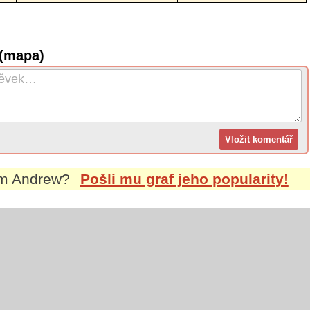
 (mapa)
em
Andrew
?
Pošli mu graf jeho popularity!