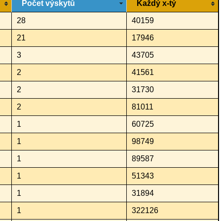
Počet výskytů
Každý x-tý
28
40159
21
17946
3
43705
2
41561
2
31730
2
81011
1
60725
1
98749
1
89587
1
51343
1
31894
1
322126