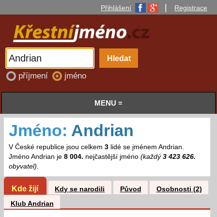
|
Přihlášení
Registrace
příjmení
jméno
MENU ≡
Jméno:
Andrian
V České republice jsou celkem
3
lidé se jménem Andrian.
Jméno Andrian je
8 004.
nejčastější jméno
(každý
3 423 626.
obyvatel)
.
Kde žijí
Kdy se narodili
Původ
Osobnosti (2)
Klub Andrian