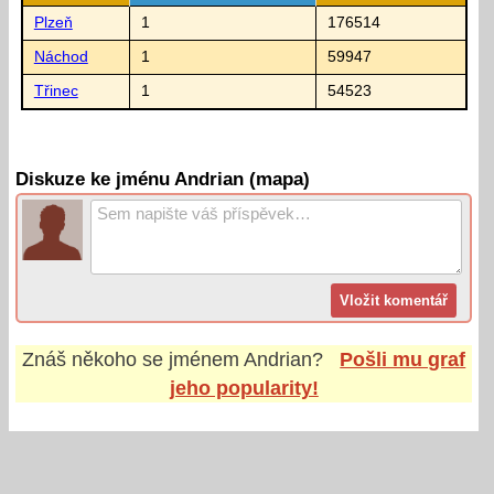
Plzeň
1
176514
Náchod
1
59947
Třinec
1
54523
Diskuze ke jménu Andrian (mapa)
Znáš někoho se jménem
Andrian
?
Pošli mu graf
jeho popularity!