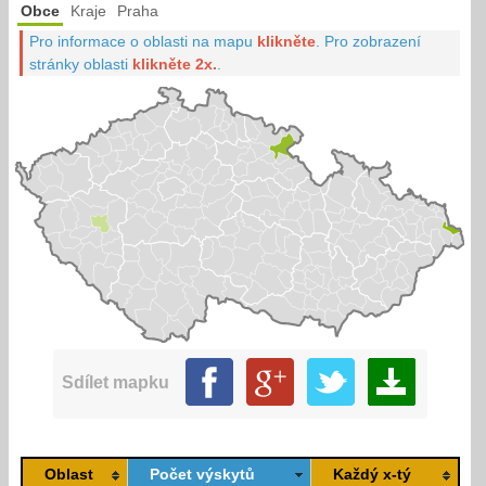
Obce
Kraje
Praha
Pro informace o oblasti na mapu
klikněte
.
Pro zobrazení
stránky oblasti
klikněte 2x.
.
Sdílet mapku
Oblast
Počet výskytů
Každý x-tý