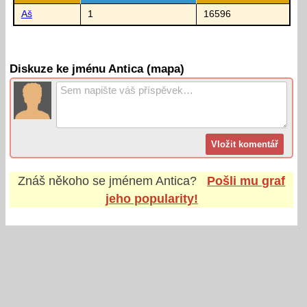
Aš
1
16596
Diskuze ke jménu Antica (mapa)
Znáš někoho se jménem
Antica
?
Pošli mu graf
jeho popularity!