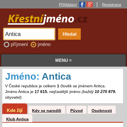
|
Přihlášení
Registrace
příjmení
jméno
MENU ≡
Jméno:
Antica
V České republice je celkem
1
člověk se jménem Antica.
Jméno Antica je
17 615.
nejčastější jméno
(každý
10 270 879.
obyvatel)
.
Kde žijí
Kdy se narodili
Původ
Osobnosti
Klub Antica