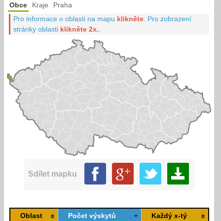
Obce
Kraje
Praha
Pro informace o oblasti na mapu
klikněte
.
Pro zobrazení
stránky oblasti
klikněte 2x.
.
Sdílet mapku
Oblast
Počet výskytů
Každý x-tý