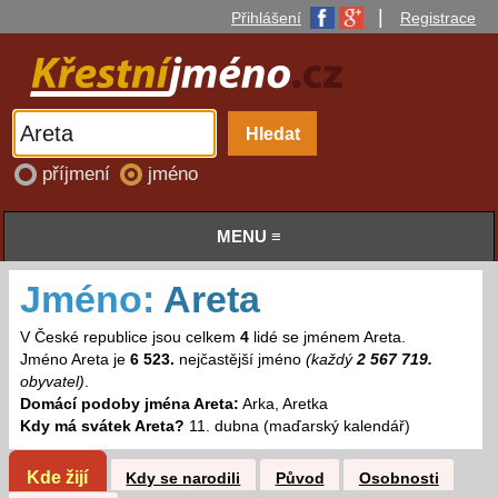
|
Přihlášení
Registrace
příjmení
jméno
MENU ≡
Jméno:
Areta
V České republice jsou celkem
4
lidé se jménem Areta.
Jméno Areta je
6 523.
nejčastější jméno
(každý
2 567 719.
obyvatel)
.
Domácí podoby jména Areta:
Arka, Aretka
Kdy má svátek Areta?
11. dubna (maďarský kalendář)
Kde žijí
Kdy se narodili
Původ
Osobnosti