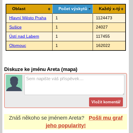
Oblast
Počet výskytů
Každý x-tý
Hlavní Město Praha
1
1124473
Sušice
1
24027
Ústí nad Labem
1
117455
Olomouc
1
162022
Diskuze ke jménu Areta (mapa)
Znáš někoho se jménem
Areta
?
Pošli mu graf
jeho popularity!