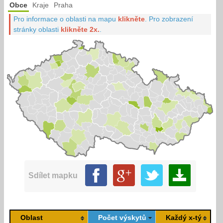
Obce
Kraje
Praha
Pro informace o oblasti na mapu
klikněte
.
Pro zobrazení
stránky oblasti
klikněte 2x.
.
Sdílet mapku
Oblast
Počet výskytů
Každý x-tý