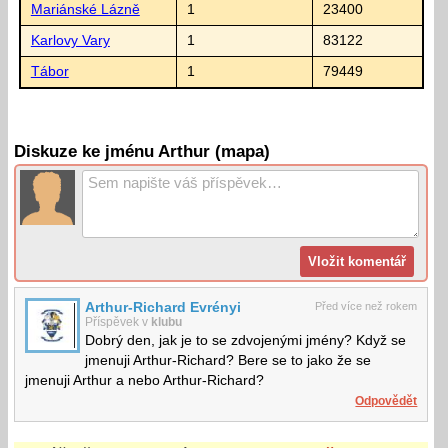
Mariánské Lázně
1
23400
Karlovy Vary
1
83122
Tábor
1
79449
Diskuze ke jménu Arthur (mapa)
Arthur-Richard Evrényi
Před více než rokem
Příspěvek v
klubu
Dobrý den, jak je to se zdvojenými jmény? Když se
jmenuji Arthur-Richard? Bere se to jako že se
jmenuji Arthur a nebo Arthur-Richard?
Odpovědět