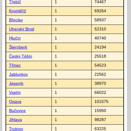
Třebíč
1
74467
Kroměříž
1
69264
Břeclav
1
58937
Uherský Brod
1
52310
Hlučín
1
40740
Šternberk
1
24194
Český Těšín
1
25518
Třinec
1
54523
Jablunkov
1
22562
Jeseník
1
38970
Vsetín
1
66022
Opava
1
101575
Bučovice
1
15950
Jihlava
1
98287
Trutnov
1
63225