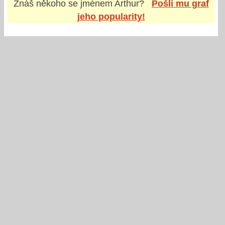
Znáš někoho se jménem
Arthur
?
Pošli mu graf
jeho popularity!