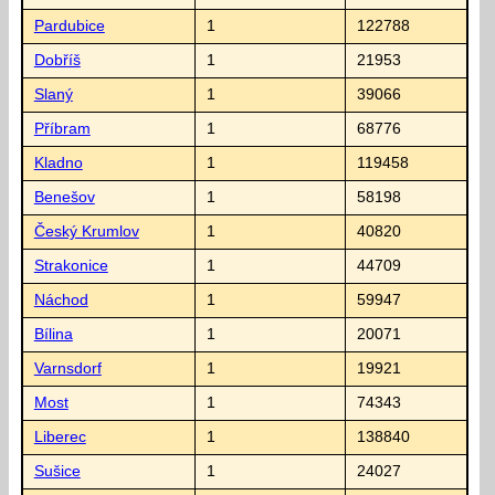
Pardubice
1
122788
Dobříš
1
21953
Slaný
1
39066
Příbram
1
68776
Kladno
1
119458
Benešov
1
58198
Český Krumlov
1
40820
Strakonice
1
44709
Náchod
1
59947
Bílina
1
20071
Varnsdorf
1
19921
Most
1
74343
Liberec
1
138840
Sušice
1
24027