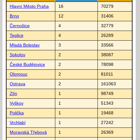
Hlavní Město Praha
16
70279
Brno
12
31406
Černošice
4
32779
Teplice
4
26289
Mladá Boleslav
3
33566
Sokolov
2
38087
České Budějovice
2
78098
Olomouc
2
81011
Ostrava
2
161063
Zlín
1
98749
Vyškov
1
51343
Polička
1
19468
Vrchlabí
1
27242
Moravská Třebová
1
26369