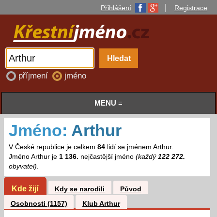
|
Přihlášení
Registrace
příjmení
jméno
MENU ≡
Jméno:
Arthur
V České republice je celkem
84
lidí se jménem Arthur.
Jméno Arthur je
1 136.
nejčastější jméno
(každý
122 272.
obyvatel)
.
Kde žijí
Kdy se narodili
Původ
Osobnosti (1157)
Klub Arthur