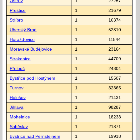
Ostrov
1
27257
Přeštice
1
21679
Stříbro
1
16374
Uherský Brod
1
52310
Horažďovice
1
11544
Moravské Budějovice
1
23164
Strakonice
1
44709
Přelouč
1
24304
Bystřice pod Hostýnem
1
15507
Turnov
1
32365
Holešov
1
21431
Jihlava
1
98287
Mohelnice
1
18238
Soběslav
1
21871
Bystřice nad Pernštejnem
1
19918