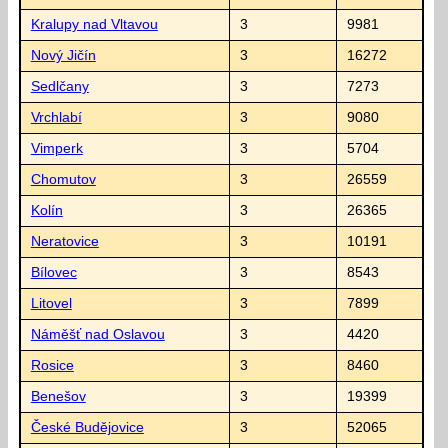
Kralupy nad Vltavou
3
9981
Nový Jičín
3
16272
Sedlčany
3
7273
Vrchlabí
3
9080
Vimperk
3
5704
Chomutov
3
26559
Kolín
3
26365
Neratovice
3
10191
Bílovec
3
8543
Litovel
3
7899
Náměšť nad Oslavou
3
4420
Rosice
3
8460
Benešov
3
19399
České Budějovice
3
52065