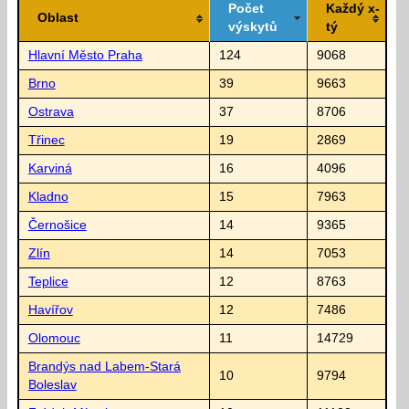
Počet
Každý x-
Oblast
výskytů
tý
Hlavní Město Praha
124
9068
Brno
39
9663
Ostrava
37
8706
Třinec
19
2869
Karviná
16
4096
Kladno
15
7963
Černošice
14
9365
Zlín
14
7053
Teplice
12
8763
Havířov
12
7486
Olomouc
11
14729
Brandýs nad Labem-Stará
10
9794
Boleslav