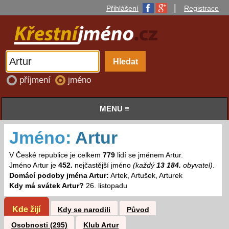
|
Přihlášení
Registrace
příjmení
jméno
MENU ≡
Jméno:
Artur
V České republice je celkem
779
lidí se jménem Artur.
Jméno Artur je
452.
nejčastější jméno
(každý
13 184.
obyvatel)
.
Domácí podoby jména Artur:
Artek, Artušek, Arturek
Kdy má svátek Artur?
26. listopadu
Kde žijí
Kdy se narodili
Původ
Osobnosti (295)
Klub Artur