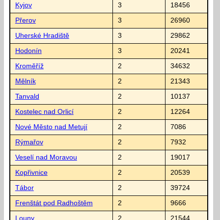
Kyjov
3
18456
Přerov
3
26960
Uherské Hradiště
3
29862
Hodonín
3
20241
Kroměříž
2
34632
Mělník
2
21343
Tanvald
2
10137
Kostelec nad Orlicí
2
12264
Nové Město nad Metují
2
7086
Rýmařov
2
7932
Veselí nad Moravou
2
19017
Kopřivnice
2
20539
Tábor
2
39724
Frenštát pod Radhoštěm
2
9666
Louny
2
21544