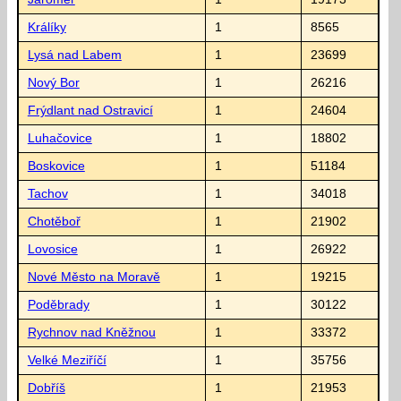
Králíky
1
8565
Lysá nad Labem
1
23699
Nový Bor
1
26216
Frýdlant nad Ostravicí
1
24604
Luhačovice
1
18802
Boskovice
1
51184
Tachov
1
34018
Chotěboř
1
21902
Lovosice
1
26922
Nové Město na Moravě
1
19215
Poděbrady
1
30122
Rychnov nad Kněžnou
1
33372
Velké Meziříčí
1
35756
Dobříš
1
21953