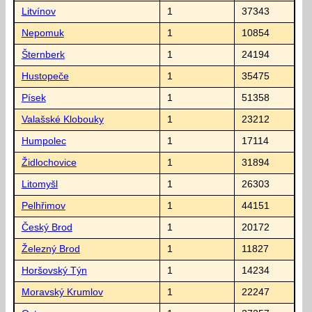
Litvínov
1
37343
Nepomuk
1
10854
Šternberk
1
24194
Hustopeče
1
35475
Písek
1
51358
Valašské Klobouky
1
23212
Humpolec
1
17114
Židlochovice
1
31894
Litomyšl
1
26303
Pelhřimov
1
44151
Český Brod
1
20172
Železný Brod
1
11827
Horšovský Týn
1
14234
Moravský Krumlov
1
22247