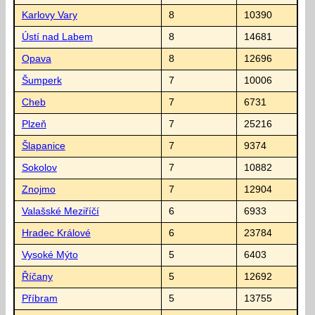
Karlovy Vary
8
10390
Ústí nad Labem
8
14681
Opava
8
12696
Šumperk
7
10006
Cheb
7
6731
Plzeň
7
25216
Šlapanice
7
9374
Sokolov
7
10882
Znojmo
7
12904
Valašské Meziříčí
6
6933
Hradec Králové
6
23784
Vysoké Mýto
5
6403
Říčany
5
12692
Příbram
5
13755