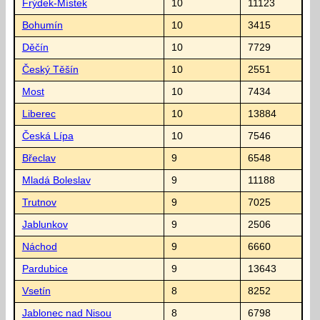
Frýdek-Místek
10
11123
Bohumín
10
3415
Děčín
10
7729
Český Těšín
10
2551
Most
10
7434
Liberec
10
13884
Česká Lípa
10
7546
Břeclav
9
6548
Mladá Boleslav
9
11188
Trutnov
9
7025
Jablunkov
9
2506
Náchod
9
6660
Pardubice
9
13643
Vsetín
8
8252
Jablonec nad Nisou
8
6798