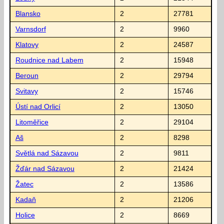
Blansko
2
27781
Varnsdorf
2
9960
Klatovy
2
24587
Roudnice nad Labem
2
15948
Beroun
2
29794
Svitavy
2
15746
Ústí nad Orlicí
2
13050
Litoměřice
2
29104
Aš
2
8298
Světlá nad Sázavou
2
9811
Žďár nad Sázavou
2
21424
Žatec
2
13586
Kadaň
2
21206
Holice
2
8669