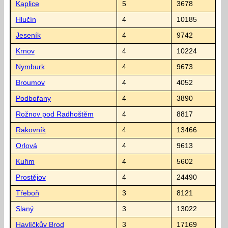
Kaplice
5
3678
Hlučín
4
10185
Jeseník
4
9742
Krnov
4
10224
Nymburk
4
9673
Broumov
4
4052
Podbořany
4
3890
Rožnov pod Radhoštěm
4
8817
Rakovník
4
13466
Orlová
4
9613
Kuřim
4
5602
Prostějov
4
24490
Třeboň
3
8121
Slaný
3
13022
Havlíčkův Brod
3
17169