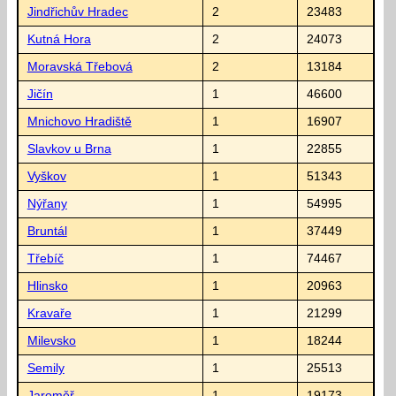
Jindřichův Hradec
2
23483
Kutná Hora
2
24073
Moravská Třebová
2
13184
Jičín
1
46600
Mnichovo Hradiště
1
16907
Slavkov u Brna
1
22855
Vyškov
1
51343
Nýřany
1
54995
Bruntál
1
37449
Třebíč
1
74467
Hlinsko
1
20963
Kravaře
1
21299
Milevsko
1
18244
Semily
1
25513
Jaroměř
1
19173