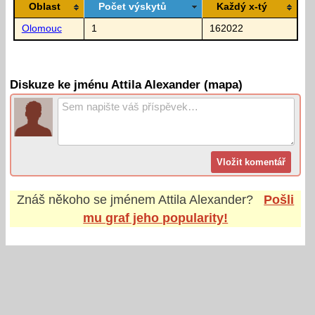
Oblast
Počet výskytů
Každý x-tý
Olomouc
1
162022
Diskuze ke jménu Attila Alexander (mapa)
Znáš někoho se jménem
Attila Alexander
?
Pošli
mu graf jeho popularity!