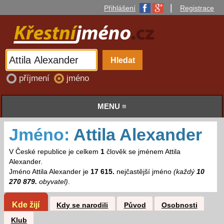
|
Přihlášení
Registrace
příjmení
jméno
MENU ≡
Jméno:
Attila Alexander
V České republice je celkem
1
člověk se jménem Attila
Alexander.
Jméno Attila Alexander je
17 615.
nejčastější jméno
(každý
10
270 879.
obyvatel)
.
Kde žijí
Kdy se narodili
Původ
Osobnosti
Klub