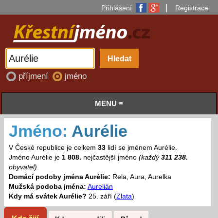
|
Přihlášení
Registrace
příjmení
jméno
MENU ≡
Jméno:
Aurélie
V České republice je celkem
33
lidí se jménem Aurélie.
Jméno Aurélie je
1 808.
nejčastější jméno
(každý
311 238.
obyvatel)
.
Domácí podoby jména Aurélie:
Rela, Aura, Aurelka
Mužská podoba jména:
Aurelián
Kdy má svátek Aurélie?
25. září (
Zlata
)