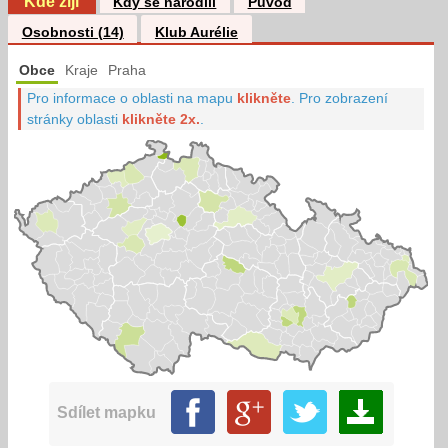
Kde žijí
Kdy se narodili
Původ
Osobnosti (14)
Klub Aurélie
Obce
Kraje
Praha
Pro informace o oblasti na mapu
klikněte
.
Pro zobrazení
stránky oblasti
klikněte 2x.
.
Sdílet mapku