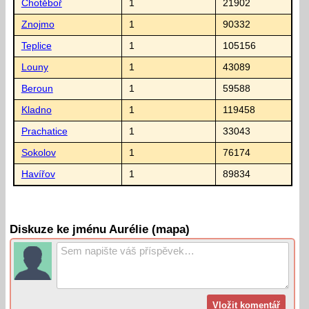
Chotěboř
1
21902
Znojmo
1
90332
Teplice
1
105156
Louny
1
43089
Beroun
1
59588
Kladno
1
119458
Prachatice
1
33043
Sokolov
1
76174
Havířov
1
89834
Diskuze ke jménu Aurélie (mapa)