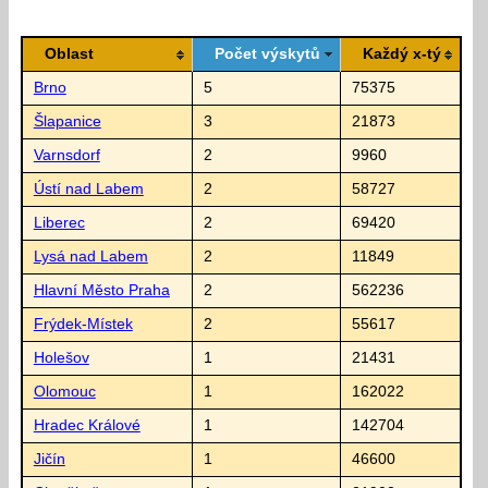
Oblast
Počet výskytů
Každý x-tý
Brno
5
75375
Šlapanice
3
21873
Varnsdorf
2
9960
Ústí nad Labem
2
58727
Liberec
2
69420
Lysá nad Labem
2
11849
Hlavní Město Praha
2
562236
Frýdek-Místek
2
55617
Holešov
1
21431
Olomouc
1
162022
Hradec Králové
1
142704
Jičín
1
46600