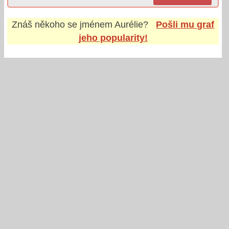
Znáš někoho se jménem
Aurélie
?
Pošli mu graf
jeho popularity!