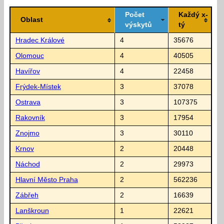
Počet
Každý x-
Oblast
výskytů
tý
Hradec Králové
4
35676
Olomouc
4
40505
Havířov
4
22458
Frýdek-Místek
3
37078
Ostrava
3
107375
Rakovník
3
17954
Znojmo
3
30110
Krnov
2
20448
Náchod
2
29973
Hlavní Město Praha
2
562236
Zábřeh
2
16639
Lanškroun
1
22621