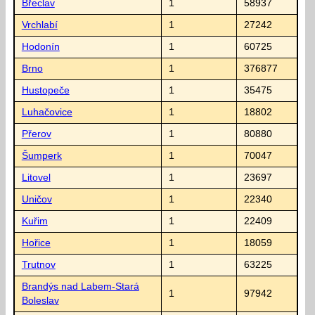
Břeclav
1
58937
Vrchlabí
1
27242
Hodonín
1
60725
Brno
1
376877
Hustopeče
1
35475
Luhačovice
1
18802
Přerov
1
80880
Šumperk
1
70047
Litovel
1
23697
Uničov
1
22340
Kuřim
1
22409
Hořice
1
18059
Trutnov
1
63225
Brandýs nad Labem-Stará
1
97942
Boleslav