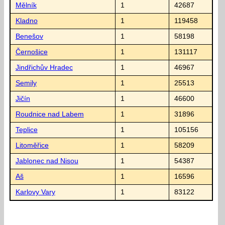
Mělník
1
42687
Kladno
1
119458
Benešov
1
58198
Černošice
1
131117
Jindřichův Hradec
1
46967
Semily
1
25513
Jičín
1
46600
Roudnice nad Labem
1
31896
Teplice
1
105156
Litoměřice
1
58209
Jablonec nad Nisou
1
54387
Aš
1
16596
Karlovy Vary
1
83122