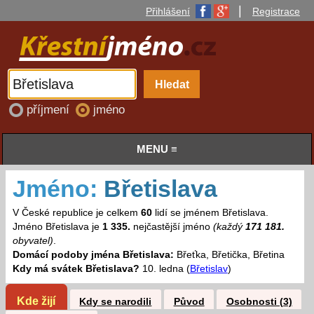
|
Přihlášení
Registrace
příjmení
jméno
MENU ≡
Jméno:
Břetislava
V České republice je celkem
60
lidí se jménem Břetislava.
Jméno Břetislava je
1 335.
nejčastější jméno
(každý
171 181.
obyvatel)
.
Domácí podoby jména Břetislava:
Břeťka, Břetička, Břetina
Kdy má svátek Břetislava?
10. ledna (
Břetislav
)
Kde žijí
Kdy se narodili
Původ
Osobnosti (3)