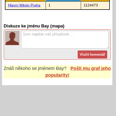
Hlavní Město Praha
1
1124473
Diskuze ke jménu Bay (mapa)
Znáš někoho se jménem
Bay
?
Pošli mu graf jeho
popularity!