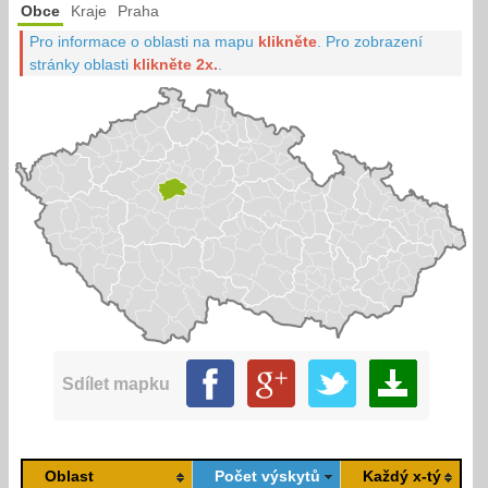
Obce
Kraje
Praha
Pro informace o oblasti na mapu
klikněte
.
Pro zobrazení
stránky oblasti
klikněte 2x.
.
Sdílet mapku
Oblast
Počet výskytů
Každý x-tý