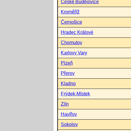
České Budějovice
Kroměříž
Černošice
Hradec Králové
Chomutov
Karlovy Vary
Plzeň
Přerov
Kladno
Frýdek-Místek
Zlín
Havířov
Sokolov