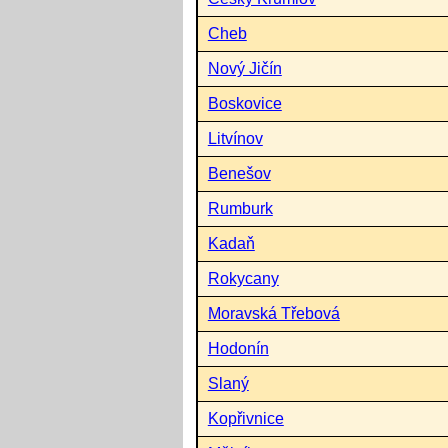
Cheb
Nový Jičín
Boskovice
Litvínov
Benešov
Rumburk
Kadaň
Rokycany
Moravská Třebová
Hodonín
Slaný
Kopřivnice