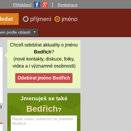
|
Přihlášení
Registrace
příjmení
jméno
en podle oblastí
Chceš odebírat aktuality o jménu
Bedřich
?
(nové kontakty, diskuze, fotky,
videa a i významné osobnosti)
Jmenuješ se také
Bedřich
)
?