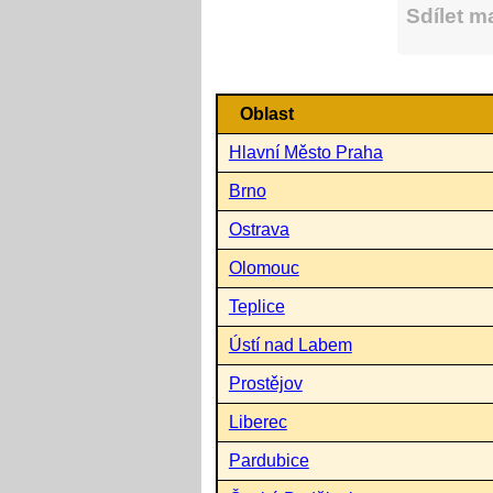
Sdílet 
Oblast
Hlavní Město Praha
Brno
Ostrava
Olomouc
Teplice
Ústí nad Labem
Prostějov
Liberec
Pardubice