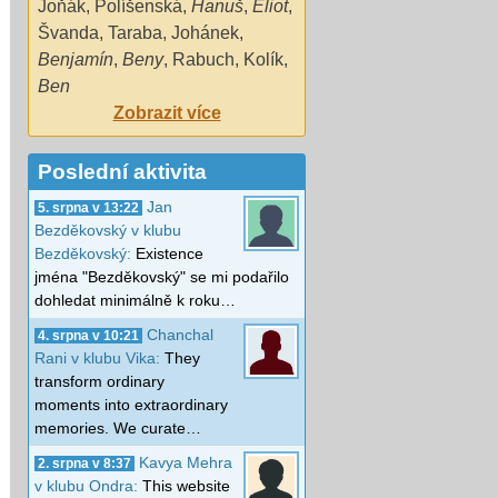
Joňák
,
Políšenská
,
Hanuš
,
Eliot
,
Švanda
,
Taraba
,
Johánek
,
Benjamín
,
Beny
,
Rabuch
,
Kolík
,
Ben
Zobrazit více
Poslední aktivita
Jan
5. srpna v 13:22
Bezděkovský v klubu
Bezděkovský:
Existence
jména "Bezděkovský" se mi podařilo
dohledat minimálně k roku…
Chanchal
4. srpna v 10:21
Rani v klubu Vika:
They
transform ordinary
moments into extraordinary
memories. We curate…
Kavya Mehra
2. srpna v 8:37
v klubu Ondra:
This website