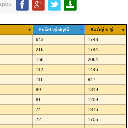
mapku
Počet výskytů
Každý x-tý
643
1748
216
1744
156
2064
112
1446
111
947
89
1319
81
1209
74
1876
72
1705