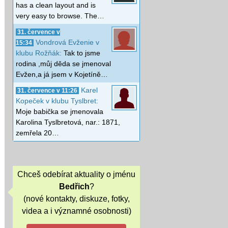
has a clean layout and is
very easy to browse. The…
31. července v
Vondrová Evženie v
15:34
klubu Rožňák:
Tak to jsme
rodina ,můj děda se jmenoval
Evžen,a já jsem v Kojetíně…
Karel
31. července v 11:26
Kopeček v klubu Tyslbret:
Moje babička se jmenovala
Karolina Tyslbretová, nar.: 1871,
zemřela 20…
Chceš odebírat aktuality o jménu
Bedřich
?
(nové kontakty, diskuze, fotky,
videa a i významné osobnosti)