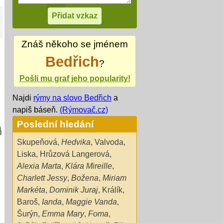
Znáš někoho se jménem
Bedřich
?
Pošli mu graf jeho popularity!
Najdi
rýmy na slovo Bedřich
a
napiš báseň.
(Rýmovač.cz)
Poslední hledání
Skupeňová
,
Hedvika
,
Valvoda
,
Liska
,
Hrůzová Langerová
,
Alexia Marta
,
Klára Mireille
,
Charlett Jessy
,
Božena
,
Miriam
Markéta
,
Dominik Juraj
,
Králík
,
Baroš
,
Ianda
,
Maggie Vanda
,
Šurýn
,
Emma Mary
,
Foma
,