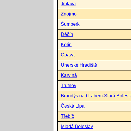
Jihlava
Znojmo
Šumperk
Děčín
Kolín
Opava
Uherské Hradiště
Karviná
Trutnov
Brandýs nad Labem-Stará Bolesl
Česká Lípa
Třebíč
Mladá Boleslav