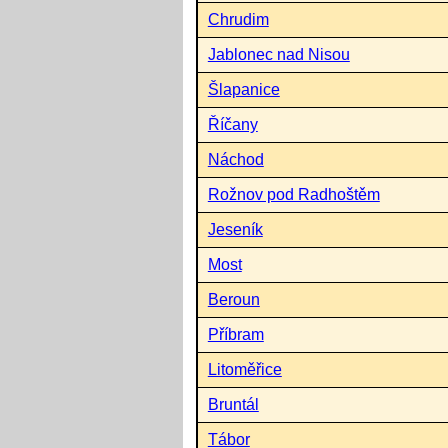
Chrudim
Jablonec nad Nisou
Šlapanice
Říčany
Náchod
Rožnov pod Radhoštěm
Jeseník
Most
Beroun
Příbram
Litoměřice
Bruntál
Tábor