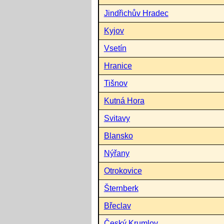
Jindřichův Hradec
Kyjov
Vsetín
Hranice
Tišnov
Kutná Hora
Svitavy
Blansko
Nýřany
Otrokovice
Šternberk
Břeclav
Český Krumlov