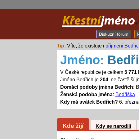
Diskuzní fórum
N
Tip:
Víte, že existuje i
příjmení Bedři
Jméno:
Bedř
V České republice je celkem
5 771
Jméno Bedřich je
204.
nejčastější 
Domácí podoby jména Bedřich:
B
Ženská podoba jména:
Bedřiška
Kdy má svátek Bedřich?
6. březn
Kde žijí
Kdy se narodili