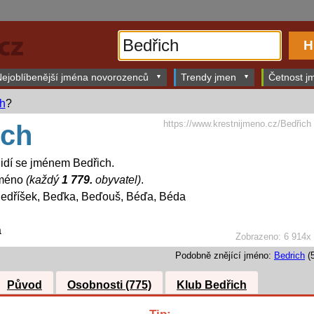
ejoblíbenější jména novorozenců
Trendy jmen
Četnost jm
ch
?
https://www.krestnijmeno.cz/Bedřich
ich
lidí se jménem Bedřich.
jméno
(každý
1 779.
obyvatel)
.
edříšek, Beďka, Beďouš, Béďa, Béda
a
Zobrazeno: 6 914x
Podobně znějící jméno:
Bedrich
(5
Původ
Osobnosti (775)
Klub Bedřich