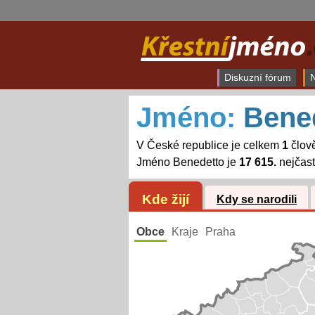
Diskuzní fórum
N
Jméno:
Bene
V České republice je celkem
1
člov
Jméno Benedetto je
17 615.
nejčast
Kde žijí
Kdy se narodili
Obce
Kraje
Praha