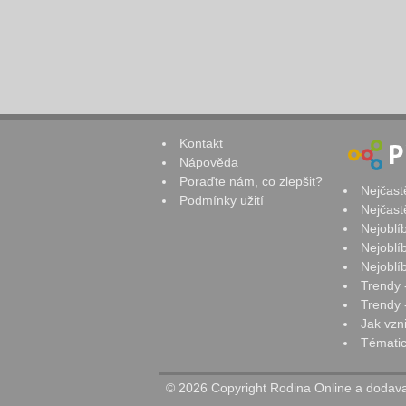
Kontakt
Nápověda
Poraďte nám, co zlepšit?
Nejčast
Podmínky užití
Nejčast
Nejoblí
Nejoblí
Nejoblí
Trendy 
Trendy -
Jak vzn
Tématic
© 2026 Copyright Rodina Online a dodavat