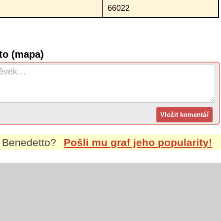
66022
to (mapa)
m
Benedetto
?
Pošli mu graf jeho popularity!