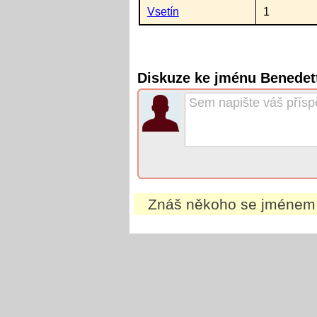
Vsetín
1
Diskuze ke jménu Benedet
Znáš někoho se jméne