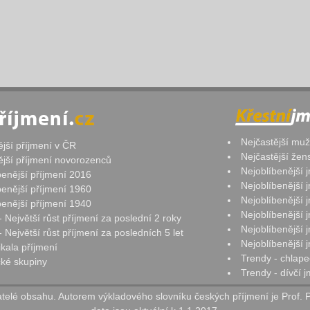
Nejčastější mu
ější příjmení v ČR
Nejčastější že
ější příjmení novorozenců
Nejoblíbenější
benější příjmení 2016
Nejoblíbenější
benější příjmení 1960
Nejoblíbenější
benější příjmení 1940
Nejoblíbenější
- Největší růst příjmení za poslední 2 roky
Nejoblíbenější
 Největší růst příjmení za posledních 5 let
Nejoblíbenější
ikala příjmení
Trendy - chlape
ké skupiny
Trendy - dívčí 
elé obsahu. Autorem výkladového slovníku českých příjmení je Prof. 