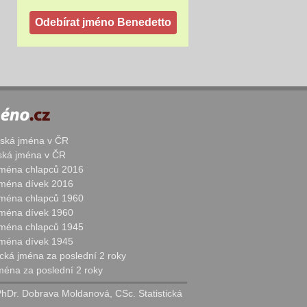
žská jména v ČR
nská jména v ČR
 jména chlapců 2016
 jména dívek 2016
 jména chlapců 1960
 jména dívek 1960
 jména chlapců 1945
 jména dívek 1945
cká jména za poslední 2 roky
jména za poslední 2 roky
PhDr. Dobrava Moldanová, CSc. Statistická