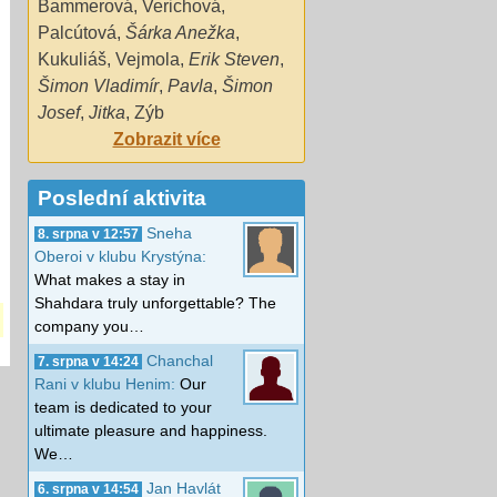
Bammerová
,
Verichová
,
Palcútová
,
Šárka Anežka
,
Kukuliáš
,
Vejmola
,
Erik Steven
,
Šimon Vladimír
,
Pavla
,
Šimon
Josef
,
Jitka
,
Zýb
Zobrazit více
Poslední aktivita
Sneha
8. srpna v 12:57
Oberoi v klubu Krystýna:
What makes a stay in
Shahdara truly unforgettable? The
company you…
Chanchal
7. srpna v 14:24
Rani v klubu Henim:
Our
team is dedicated to your
ultimate pleasure and happiness.
We…
Jan Havlát
6. srpna v 14:54