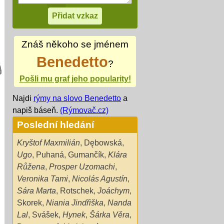
Znáš někoho se jménem
Benedetto
?
Pošli mu graf jeho popularity!
Najdi
rýmy na slovo Benedetto
a
napiš báseň.
(Rýmovač.cz)
Poslední hledání
Kryštof Maxmilián
,
Dębowská
,
Ugo
,
Puhaná
,
Gumančík
,
Klára
Růžena
,
Prosper Uzomachi
,
Veronika Tami
,
Nicolás Agustín
,
Sára Marta
,
Rotschek
,
Joáchym
,
Skorek
,
Niania Jindřiška
,
Nanda
Lal
,
Svášek
,
Hynek
,
Šárka Věra
,