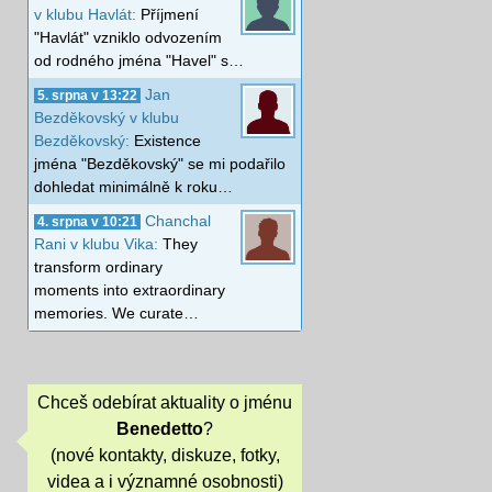
v klubu Havlát:
Příjmení
"Havlát" vzniklo odvozením
od rodného jména "Havel" s…
Jan
5. srpna v 13:22
Bezděkovský v klubu
Bezděkovský:
Existence
jména "Bezděkovský" se mi podařilo
dohledat minimálně k roku…
Chanchal
4. srpna v 10:21
Rani v klubu Vika:
They
transform ordinary
moments into extraordinary
memories. We curate…
Chceš odebírat aktuality o jménu
Benedetto
?
(nové kontakty, diskuze, fotky,
videa a i významné osobnosti)