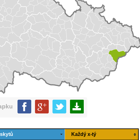
mapku
ýskytů
Každý x-tý