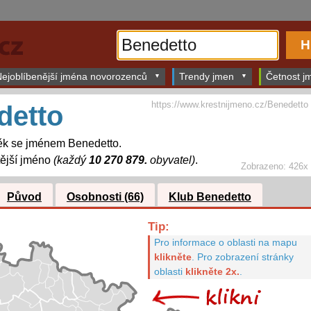
ejoblíbenější jména novorozenců
Trendy jmen
Četnost jm
https://www.krestnijmeno.cz/Benedetto
detto
ěk se jménem Benedetto.
ější jméno
(každý
10 270 879.
obyvatel)
.
Zobrazeno: 426x
Původ
Osobnosti (66)
Klub Benedetto
Tip:
Pro informace o oblasti na mapu
klikněte
.
Pro zobrazení stránky
oblasti
klikněte 2x.
.