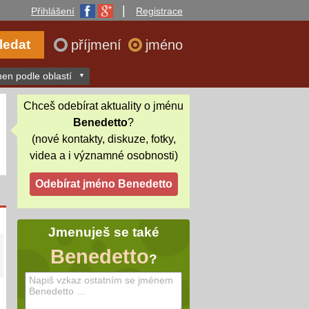
|
Přihlášení
Registrace
příjmení
jméno
en podle oblastí
Chceš odebírat aktuality o jménu
Benedetto
?
(nové kontakty, diskuze, fotky,
videa a i významné osobnosti)
Jmenuješ se také
Benedetto
?