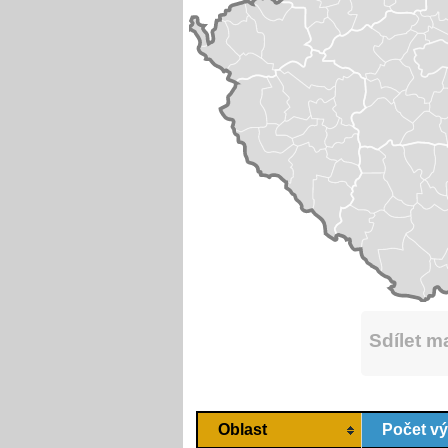
Sdílet 
Oblast
Počet v