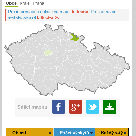
Obce
Kraje
Praha
Pro informace o oblasti na mapu
klikněte
.
Pro zobrazení
stránky oblasti
klikněte 2x.
.
Sdílet mapku
Oblast
Počet výskytů
Každý x-tý