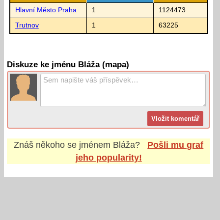
Hlavní Město Praha
1
1124473
Trutnov
1
63225
Diskuze ke jménu Bláža (mapa)
Znáš někoho se jménem
Bláža
?
Pošli mu graf
jeho popularity!