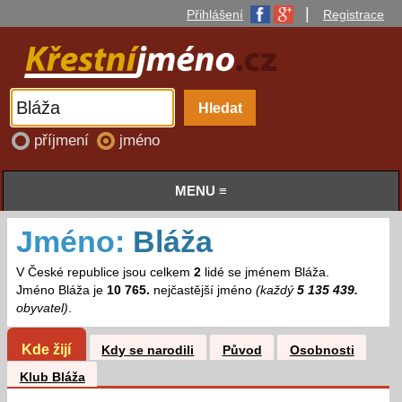
|
Přihlášení
Registrace
příjmení
jméno
MENU ≡
Jméno:
Bláža
V České republice jsou celkem
2
lidé se jménem Bláža.
Jméno Bláža je
10 765.
nejčastější jméno
(každý
5 135 439.
obyvatel)
.
Kde žijí
Kdy se narodili
Původ
Osobnosti
Klub Bláža