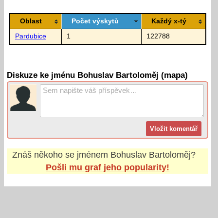
Oblast
Počet výskytů
Každý x-tý
Pardubice
1
122788
Diskuze ke jménu Bohuslav Bartoloměj (mapa)
Znáš někoho se jménem
Bohuslav Bartoloměj
?
Pošli mu graf jeho popularity!