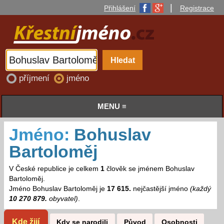
|
Přihlášení
Registrace
příjmení
jméno
MENU ≡
Jméno:
Bohuslav
Bartoloměj
V České republice je celkem
1
člověk se jménem Bohuslav
Bartoloměj.
Jméno Bohuslav Bartoloměj je
17 615.
nejčastější jméno
(každý
10 270 879.
obyvatel)
.
Kde žijí
Kdy se narodili
Původ
Osobnosti