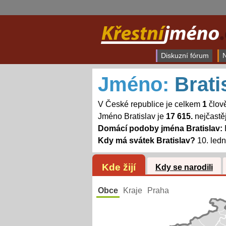
Diskuzní fórum
N
Jméno:
Brati
V České republice je celkem
1
člově
Jméno Bratislav je
17 615.
nejčastě
Domácí podoby jména Bratislav:
Kdy má svátek Bratislav?
10. ledn
Kde žijí
Kdy se narodili
Obce
Kraje
Praha