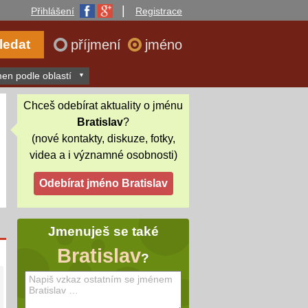
|
Přihlášení
Registrace
příjmení
jméno
en podle oblastí
Chceš odebírat aktuality o jménu
Bratislav
?
(nové kontakty, diskuze, fotky,
videa a i významné osobnosti)
Jmenuješ se také
Bratislav
?