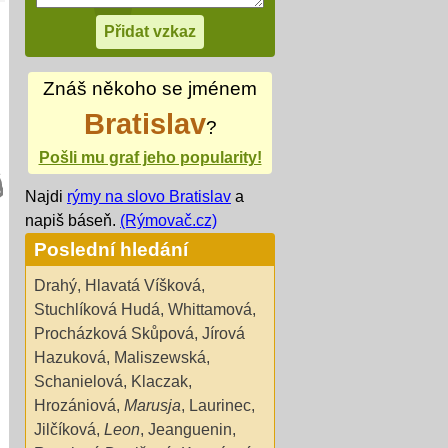
Znáš někoho se jménem
Bratislav
?
Pošli mu graf jeho popularity!
Najdi
rýmy na slovo Bratislav
a
napiš báseň.
(Rýmovač.cz)
Poslední hledání
Drahý
,
Hlavatá Víšková
,
Stuchlíková Hudá
,
Whittamová
,
Procházková Skůpová
,
Jírová
Hazuková
,
Maliszewská
,
Schanielová
,
Klaczak
,
Hrozániová
,
Marusja
,
Laurinec
,
Jilčíková
,
Leon
,
Jeanguenin
,