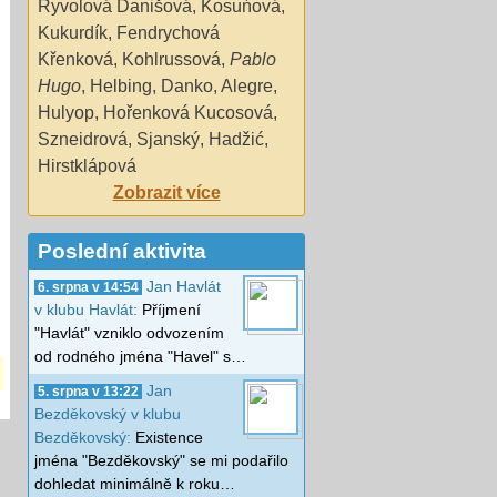
Ryvolová Danišová
,
Kosuńová
,
Kukurdík
,
Fendrychová
Křenková
,
Kohlrussová
,
Pablo
Hugo
,
Helbing
,
Danko
,
Alegre
,
Hulyop
,
Hořenková Kucosová
,
Szneidrová
,
Sjanský
,
Hadžić
,
Hirstklápová
Zobrazit více
Poslední aktivita
Jan Havlát
6. srpna v 14:54
v klubu Havlát:
Příjmení
"Havlát" vzniklo odvozením
od rodného jména "Havel" s…
Jan
5. srpna v 13:22
Bezděkovský v klubu
Bezděkovský:
Existence
jména "Bezděkovský" se mi podařilo
dohledat minimálně k roku…