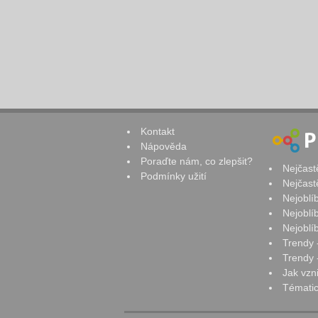
Kontakt
Nápověda
Poraďte nám, co zlepšit?
Nejčast
Podmínky užití
Nejčast
Nejoblí
Nejoblí
Nejoblí
Trendy 
Trendy -
Jak vzn
Tématic