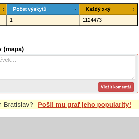
Počet výskytů
Každý x-tý
1
1124473
v (mapa)
em
Bratislav
?
Pošli mu graf jeho popularity!