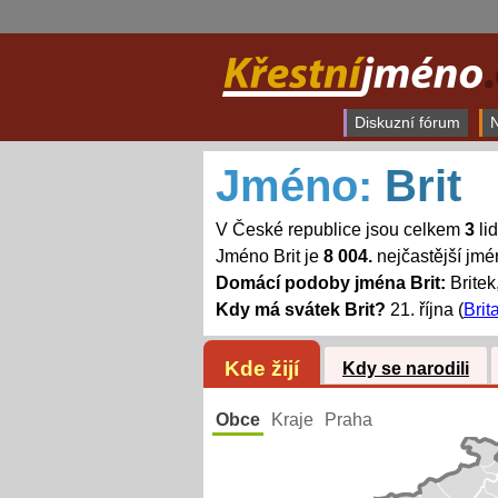
Diskuzní fórum
N
Jméno:
Brit
V České republice jsou celkem
3
li
Jméno Brit je
8 004.
nejčastější jm
Domácí podoby jména Brit:
Britek
Kdy má svátek Brit?
21. října (
Brit
Kde žijí
Kdy se narodili
Obce
Kraje
Praha