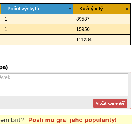
Počet výskytů
Každý x-tý
1
89587
1
15950
1
111234
pa)
énem
Brit
?
Pošli mu graf jeho popularity!