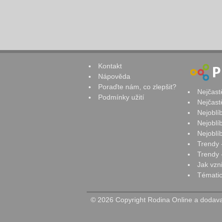
Kontakt
Nápověda
Poraďte nám, co zlepšit?
Nejčast
Podmínky užití
Nejčast
Nejoblí
Nejoblí
Nejoblí
Trendy 
Trendy -
Jak vzn
Tématic
© 2026 Copyright Rodina Online a dodavat