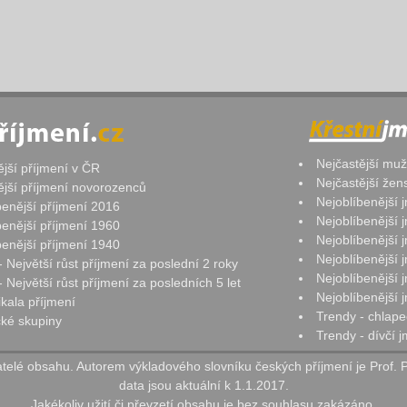
Nejčastější mu
ější příjmení v ČR
Nejčastější že
ější příjmení novorozenců
Nejoblíbenější
benější příjmení 2016
Nejoblíbenější
benější příjmení 1960
Nejoblíbenější
benější příjmení 1940
Nejoblíbenější
- Největší růst příjmení za poslední 2 roky
Nejoblíbenější
 Největší růst příjmení za posledních 5 let
Nejoblíbenější
ikala příjmení
Trendy - chlape
ké skupiny
Trendy - dívčí 
elé obsahu. Autorem výkladového slovníku českých příjmení je Prof. 
data jsou aktuální k 1.1.2017.
Jakékoliv užití či převzetí obsahu je bez souhlasu zakázáno.