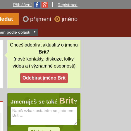
|
Přihlášení
Registrace
příjmení
jméno
en podle oblastí
Chceš odebírat aktuality o jménu
Brit
?
(nové kontakty, diskuze, fotky,
videa a i významné osobnosti)
Brit
Jmenuješ se také
?