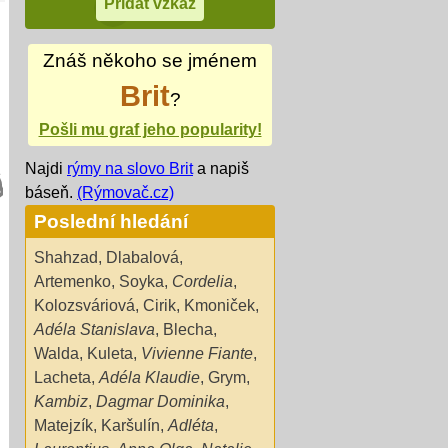
Znáš někoho se jménem
Brit
?
Pošli mu graf jeho popularity!
Najdi
rýmy na slovo Brit
a napiš
báseň.
(Rýmovač.cz)
Poslední hledání
Shahzad
,
Dlabalová
,
Artemenko
,
Soyka
,
Cordelia
,
Kolozsváriová
,
Cirik
,
Kmoniček
,
Adéla Stanislava
,
Blecha
,
Walda
,
Kuleta
,
Vivienne Fiante
,
Lacheta
,
Adéla Klaudie
,
Grym
,
Kambiz
,
Dagmar Dominika
,
Matejzík
,
Karšulín
,
Adléta
,