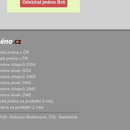
žská jména v ČR
nská jména v ČR
 jména chlapců 2016
 jména dívek 2016
 jména chlapců 1960
 jména dívek 1960
 jména chlapců 1945
 jména dívek 1945
cká jména za poslední 2 roky
jména za poslední 2 roky
PhDr. Dobrava Moldanová, CSc. Statistická