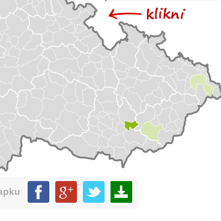
mapku