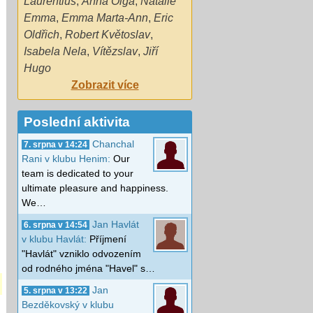
Laurentius
,
Anna Olga
,
Natalie
Emma
,
Emma Marta-Ann
,
Eric
Oldřich
,
Robert Květoslav
,
Isabela Nela
,
Vítězslav
,
Jiří
Hugo
Zobrazit více
Poslední aktivita
Chanchal
7. srpna v 14:24
Rani v klubu Henim:
Our
team is dedicated to your
ultimate pleasure and happiness.
We…
Jan Havlát
6. srpna v 14:54
v klubu Havlát:
Příjmení
"Havlát" vzniklo odvozením
od rodného jména "Havel" s…
Jan
5. srpna v 13:22
Bezděkovský v klubu