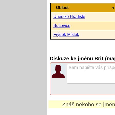
Oblast
Uherské Hradiště
Bučovice
Frýdek-Místek
Diskuze ke jménu Brit (ma
Znáš někoho se jm