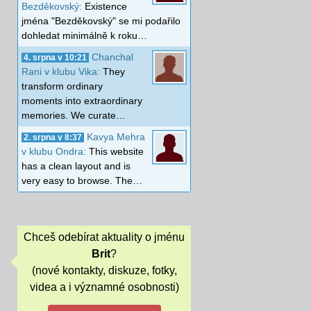
Bezděkovský:
Existence
jména "Bezděkovský" se mi podařilo
dohledat minimálně k roku…
Chanchal
4. srpna v 10:21
Rani v klubu Vika:
They
transform ordinary
moments into extraordinary
memories. We curate…
Kavya Mehra
2. srpna v 8:37
v klubu Ondra:
This website
has a clean layout and is
very easy to browse. The…
Chceš odebírat aktuality o jménu
Brit
?
(nové kontakty, diskuze, fotky,
videa a i významné osobnosti)