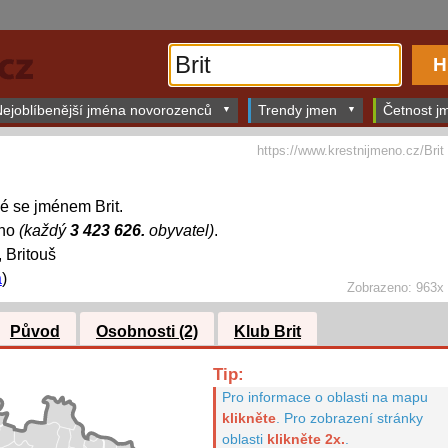
ejoblíbenější jména novorozenců
Trendy jmen
Četnost jm
https://www.krestnijmeno.cz/Brit
dé se jménem Brit.
éno
(každý
3 423 626.
obyvatel)
.
, Britouš
a
)
Zobrazeno: 963x
Původ
Osobnosti (2)
Klub Brit
Tip:
Pro informace o oblasti na mapu
klikněte
.
Pro zobrazení stránky
oblasti
klikněte 2x.
.