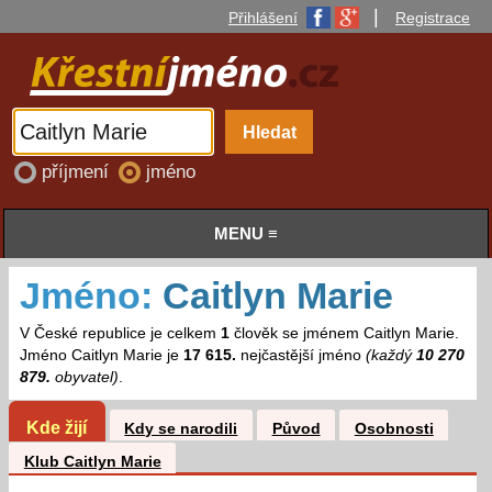
|
Přihlášení
Registrace
příjmení
jméno
MENU ≡
Jméno:
Caitlyn Marie
V České republice je celkem
1
člověk se jménem Caitlyn Marie.
Jméno Caitlyn Marie je
17 615.
nejčastější jméno
(každý
10 270
879.
obyvatel)
.
Kde žijí
Kdy se narodili
Původ
Osobnosti
Klub Caitlyn Marie