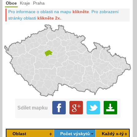
Obce
Kraje
Praha
Pro informace o oblasti na mapu
klikněte
.
Pro zobrazení
stránky oblasti
klikněte 2x.
.
Sdílet mapku
Oblast
Počet výskytů
Každý x-tý