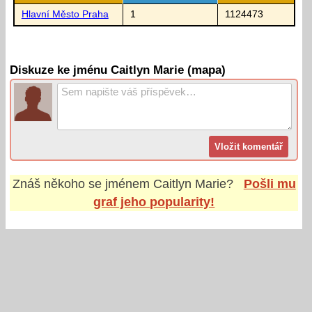
Hlavní Město Praha
1
1124473
Diskuze ke jménu Caitlyn Marie (mapa)
Znáš někoho se jménem
Caitlyn Marie
?
Pošli mu
graf jeho popularity!