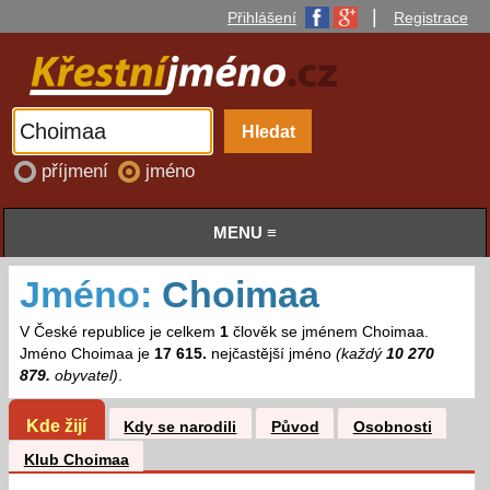
|
Přihlášení
Registrace
příjmení
jméno
MENU ≡
Jméno:
Choimaa
V České republice je celkem
1
člověk se jménem Choimaa.
Jméno Choimaa je
17 615.
nejčastější jméno
(každý
10 270
879.
obyvatel)
.
Kde žijí
Kdy se narodili
Původ
Osobnosti
Klub Choimaa