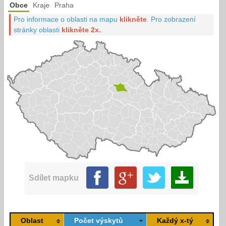
Obce
Kraje
Praha
Pro informace o oblasti na mapu
klikněte
.
Pro zobrazení
stránky oblasti
klikněte 2x.
.
Sdílet mapku
Oblast
Počet výskytů
Každý x-tý