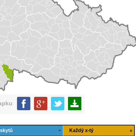
mapku
ýskytů
Každý x-tý