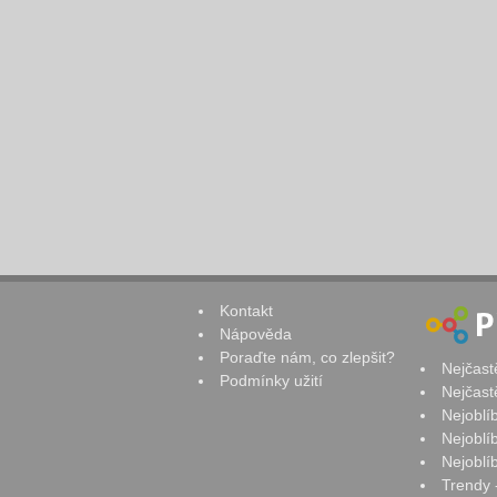
Kontakt
Nápověda
Poraďte nám, co zlepšit?
Nejčast
Podmínky užití
Nejčast
Nejoblí
Nejoblí
Nejoblí
Trendy 