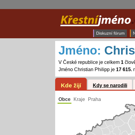
Diskuzní fórum
N
Jméno:
Chris
V České republice je celkem
1
člově
Jméno Christian Philipp je
17 615.
n
Kde žijí
Kdy se narodili
Obce
Kraje
Praha