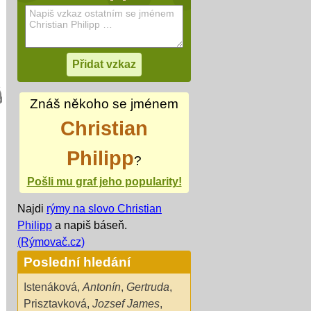
Znáš někoho se jménem
Christian
Philipp
?
Pošli mu graf jeho popularity!
Najdi
rýmy na slovo Christian
Philipp
a napiš báseň.
(Rýmovač.cz)
Poslední hledání
Istenáková
,
Antonín
,
Gertruda
,
Prisztavková
,
Jozsef James
,