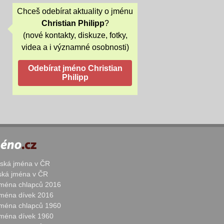
Chceš odebírat aktuality o jménu
Christian Philipp
?
(nové kontakty, diskuze, fotky,
videa a i významné osobnosti)
žská jména v ČR
nská jména v ČR
 jména chlapců 2016
 jména dívek 2016
 jména chlapců 1960
 jména dívek 1960