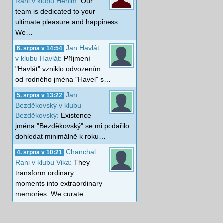
Rani v klubu Henim:
Our
team is dedicated to your
ultimate pleasure and happiness.
We…
Jan Havlát
6. srpna v 14:54
v klubu Havlát:
Příjmení
"Havlát" vzniklo odvozením
od rodného jména "Havel" s…
Jan
5. srpna v 13:22
Bezděkovský v klubu
Bezděkovský:
Existence
jména "Bezděkovský" se mi podařilo
dohledat minimálně k roku…
Chanchal
4. srpna v 10:21
Rani v klubu Vika:
They
transform ordinary
moments into extraordinary
memories. We curate…