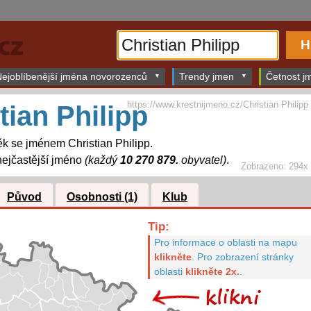
ejoblíbenější jména novorozenců
Trendy jmen
Četnost jm
https://www.krestnijmeno.cz/Christian Philipp
tian Philipp
k se jménem Christian Philipp.
ejčastější jméno
(každý
10 270 879.
obyvatel)
.
Zobrazeno: 294x
Původ
Osobnosti (1)
Klub
Tip:
Pro informace o oblasti na mapu
klikněte
.
Pro zobrazení stránky
oblasti
klikněte 2x.
.