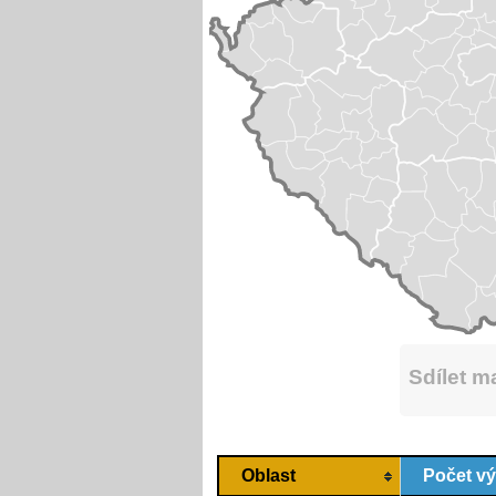
Sdílet 
Oblast
Počet v