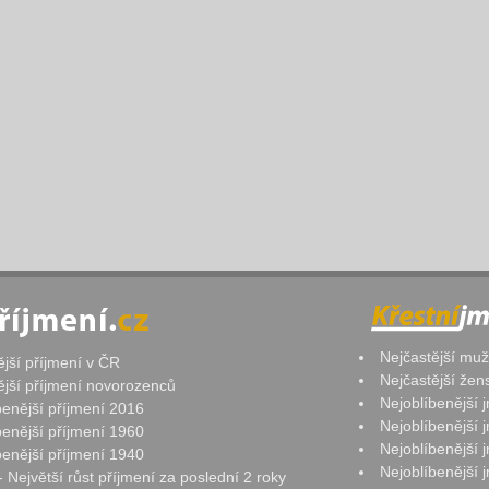
Nejčastější mu
ější příjmení v ČR
Nejčastější že
ější příjmení novorozenců
Nejoblíbenější
benější příjmení 2016
Nejoblíbenější
benější příjmení 1960
Nejoblíbenější
benější příjmení 1940
Nejoblíbenější
- Největší růst příjmení za poslední 2 roky