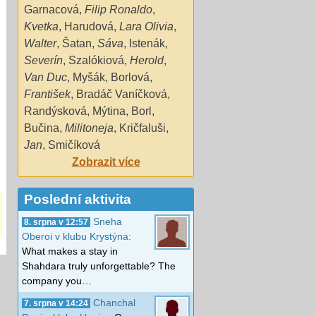
Garnacová
,
Filip Ronaldo
,
Kvetka
,
Harudová
,
Lara Olivia
,
Walter
,
Šatan
,
Sáva
,
Istenák
,
Severín
,
Szalókiová
,
Herold
,
Van Duc
,
Myšák
,
Borlová
,
František
,
Bradáč Vaníčková
,
Randýsková
,
Mýtina
,
Borl
,
Bučina
,
Militoneja
,
Kričfaluši
,
Jan
,
Smičíková
Zobrazit více
Poslední aktivita
Sneha
8. srpna v 12:57
Oberoi v klubu Krystýna:
What makes a stay in
Shahdara truly unforgettable? The
company you…
Chanchal
7. srpna v 14:24