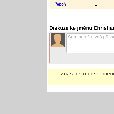
Třeboň
1
Diskuze ke jménu Christia
Znáš někoho se jmé