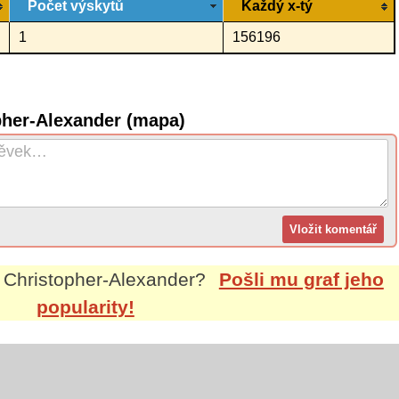
Počet výskytů
Každý x-tý
1
156196
pher-Alexander (mapa)
m
Christopher-Alexander
?
Pošli mu graf jeho
popularity!