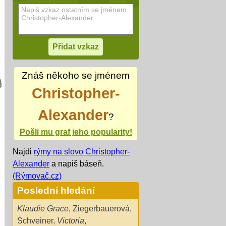
Znáš někoho se jménem
Christopher-
Alexander
?
Pošli mu graf jeho popularity!
Najdi
rýmy na slovo Christopher-
Alexander
a napiš báseň.
(Rýmovač.cz)
Poslední hledání
Klaudie Grace
,
Ziegerbauerová
,
Schveiner
,
Victoria
,