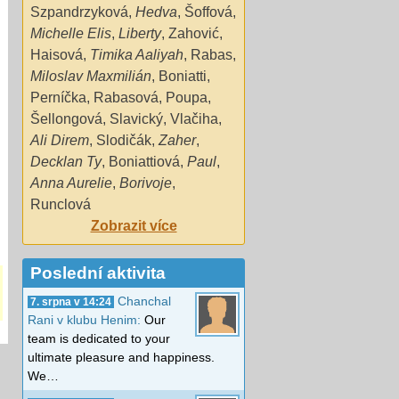
Szpandrzyková
,
Hedva
,
Šoffová
,
Michelle Elis
,
Liberty
,
Zahović
,
Haisová
,
Timika Aaliyah
,
Rabas
,
Miloslav Maxmilián
,
Boniatti
,
Perníčka
,
Rabasová
,
Poupa
,
Šellongová
,
Slavický
,
Vlačiha
,
Ali Direm
,
Slodičák
,
Zaher
,
Decklan Ty
,
Boniattiová
,
Paul
,
Anna Aurelie
,
Borivoje
,
Runclová
Zobrazit více
Poslední aktivita
Chanchal
7. srpna v 14:24
Rani v klubu Henim:
Our
team is dedicated to your
ultimate pleasure and happiness.
We…