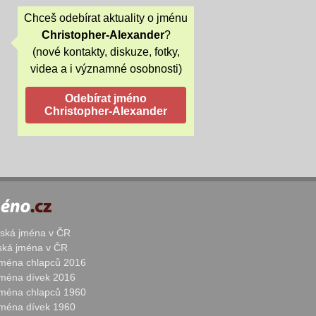
Chceš odebírat aktuality o jménu
Christopher-Alexander
?
(nové kontakty, diskuze, fotky,
videa a i významné osobnosti)
žská jména v ČR
nská jména v ČR
 jména chlapců 2016
 jména dívek 2016
 jména chlapců 1960
 jména dívek 1960