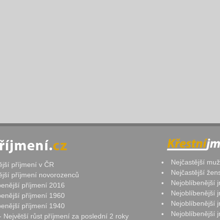
Nejčastější mu
ější příjmení v ČR
Nejčastější že
ější příjmení novorozenců
Nejoblíbenější
benější příjmení 2016
Nejoblíbenější
benější příjmení 1960
Nejoblíbenější
benější příjmení 1940
Nejoblíbenější
- Největší růst příjmení za poslední 2 roky