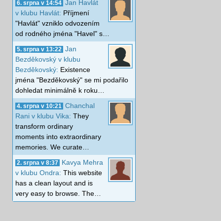
Jan Havlát
6. srpna v 14:54
v klubu Havlát:
Příjmení
"Havlát" vzniklo odvozením
od rodného jména "Havel" s…
Jan
5. srpna v 13:22
Bezděkovský v klubu
Bezděkovský:
Existence
jména "Bezděkovský" se mi podařilo
dohledat minimálně k roku…
Chanchal
4. srpna v 10:21
Rani v klubu Vika:
They
transform ordinary
moments into extraordinary
memories. We curate…
Kavya Mehra
2. srpna v 8:37
v klubu Ondra:
This website
has a clean layout and is
very easy to browse. The…