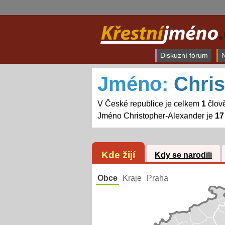
Diskuzní fórum
N
Jméno:
Chri
V České republice je celkem
1
člov
Jméno Christopher-Alexander je
17
Kde žijí
Kdy se narodili
Obce
Kraje
Praha