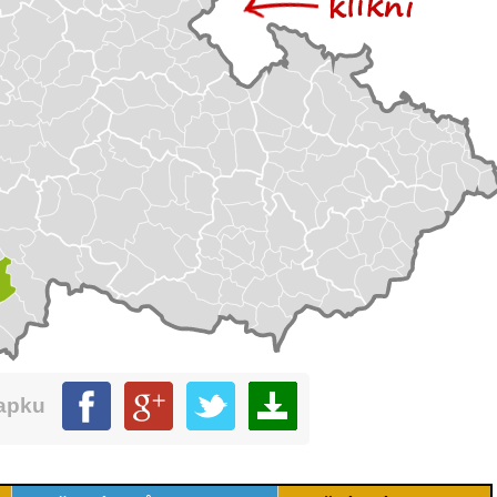
mapku