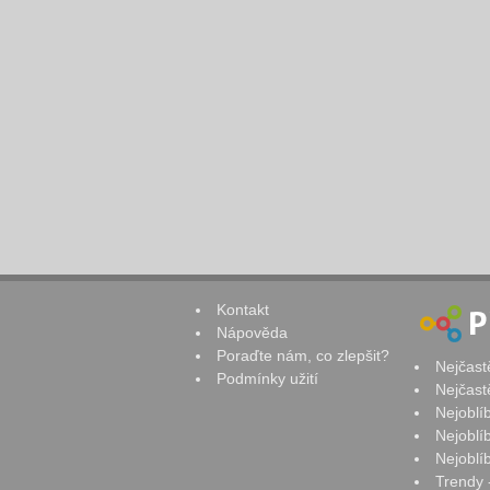
Kontakt
Nápověda
Poraďte nám, co zlepšit?
Nejčast
Podmínky užití
Nejčast
Nejoblí
Nejoblí
Nejoblí
Trendy 