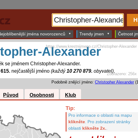
ejoblíbenější jména novorozenců
Trendy jmen
Četnost jm
https://www.krestnijmeno.cz/Christopher-Alexander
stopher-Alexander
ěk se jménem Christopher-Alexander.
 615.
nejčastější jméno
(každý
10 270 879.
obyvatel)
.
Zobrazeno: 256x
Podobně znějící jméno:
Christopher Alexander
(1
Původ
Osobnosti
Klub
Tip:
Pro informace o oblasti na mapu
klikněte
.
Pro zobrazení stránky
oblasti
klikněte 2x.
.