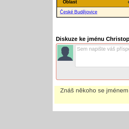
Oblast
České Budějovice
Diskuze ke jménu Christo
Znáš někoho se jméne