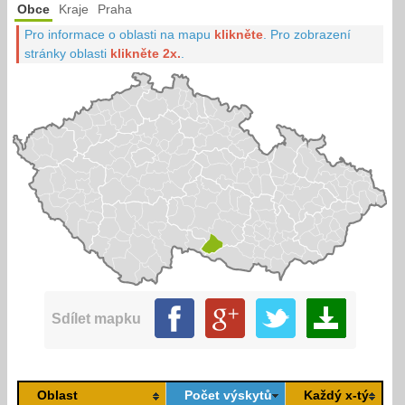
Obce
Kraje
Praha
Pro informace o oblasti na mapu
klikněte
.
Pro zobrazení
stránky oblasti
klikněte 2x.
.
Sdílet mapku
Oblast
Počet výskytů
Každý x-tý