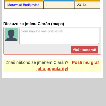
Moravské Budějovice
1
23164
Diskuze ke jménu Ciarán (mapa)
Znáš někoho se jménem
Ciarán
?
Pošli mu graf
jeho popularity!