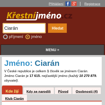
|
Přihlášení
Registrace
příjmení
jméno
MENU ≡
Jméno:
Ciarán
V České republice je celkem
1
člověk se jménem Ciarán.
Jméno Ciarán je
17 615.
nejčastější jméno
(každý
10 270 879.
obyvatel)
.
Kde žijí
Kdy se narodili
Původ
Osobnosti (4)
Klub Ciarán