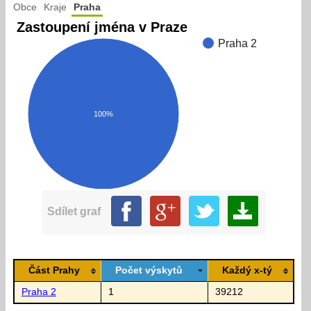
Obce
Kraje
Praha
Zastoupení jména v Praze
Praha 2
100%
Sdílet graf
Část Prahy
Počet výskytů
Každý x-tý
Praha 2
1
39212