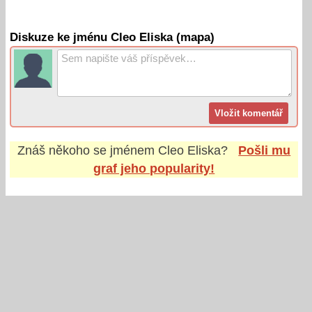
Diskuze ke jménu Cleo Eliska (mapa)
Znáš někoho se jménem
Cleo Eliska
?
Pošli mu
graf jeho popularity!