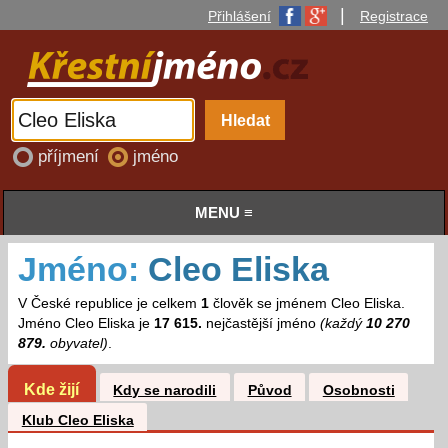
|
Přihlášení
Registrace
příjmení
jméno
MENU ≡
Jméno:
Cleo Eliska
V České republice je celkem
1
člověk se jménem Cleo Eliska.
Jméno Cleo Eliska je
17 615.
nejčastější jméno
(každý
10 270
879.
obyvatel)
.
Kde žijí
Kdy se narodili
Původ
Osobnosti
Klub Cleo Eliska