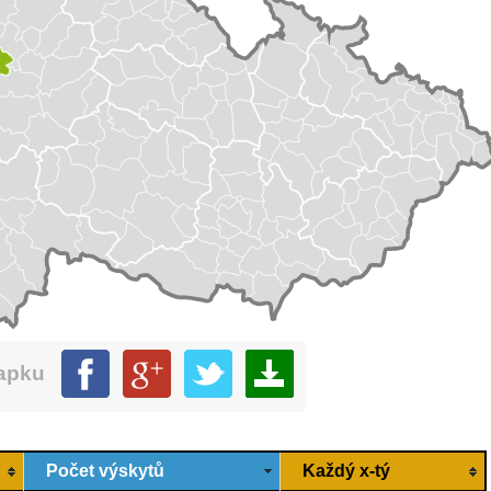
mapku
Počet výskytů
Každý x-tý