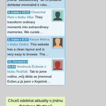
dohledat minimálně k roku…
Chanchal
4. srpna v 10:21
Rani v klubu Vika:
They
transform ordinary
moments into extraordinary
memories. We curate…
Kavya Mehra
2. srpna v 8:37
v klubu Ondra:
This website
has a clean layout and is
very easy to browse. The…
31. července v
Vondrová Evženie v
15:34
klubu Rožňák:
Tak to jsme
rodina ,můj děda se jmenoval
Evžen,a já jsem v Kojetíně…
Chceš odebírat aktuality o jménu