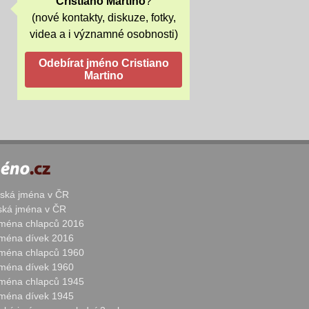
Cristiano Martino
?
(nové kontakty, diskuze, fotky,
videa a i významné osobnosti)
žská jména v ČR
nská jména v ČR
 jména chlapců 2016
 jména dívek 2016
 jména chlapců 1960
 jména dívek 1960
 jména chlapců 1945
 jména dívek 1945