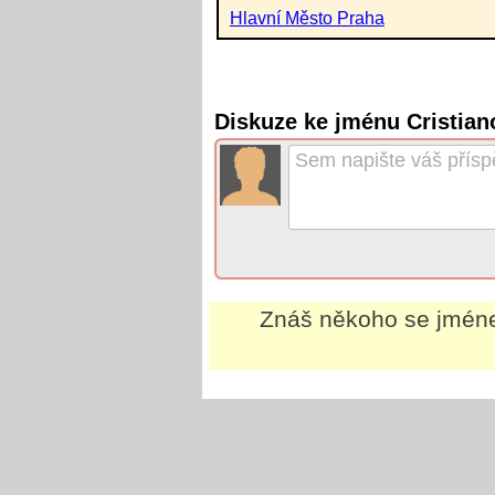
Hlavní Město Praha
Diskuze ke jménu Cristian
Znáš někoho se jmé