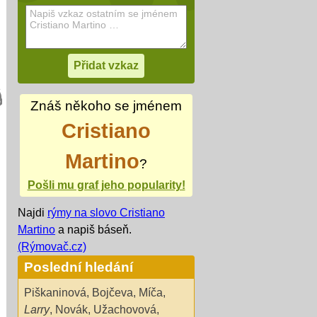
Znáš někoho se jménem
Cristiano
Martino
?
Pošli mu graf jeho popularity!
Najdi
rýmy na slovo Cristiano
Martino
a napiš báseň.
(Rýmovač.cz)
Poslední hledání
Piškaninová
,
Bojčeva
,
Míča
,
Larry
,
Novák
,
Užachovová
,