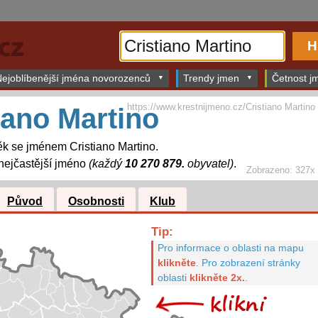
ejoblíbenější jména novorozenců
Trendy jmen
Četnost jm
https://www.krestnijmeno.cz/Cristiano Martino
iano Martino
k se jménem Cristiano Martino.
nejčastější jméno
(každý
10 270 879.
obyvatel)
.
Zobrazeno: 327x
Původ
Osobnosti
Klub
Tip:
Pro informace o oblasti na mapu
klikněte
.
Pro zobrazení stránky
oblasti
klikněte 2x.
.