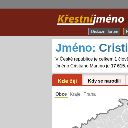
Diskuzní fórum
N
Jméno:
Crist
V České republice je celkem
1
člově
Jméno Cristiano Martino je
17 615.
Kde žijí
Kdy se narodili
Obce
Kraje
Praha