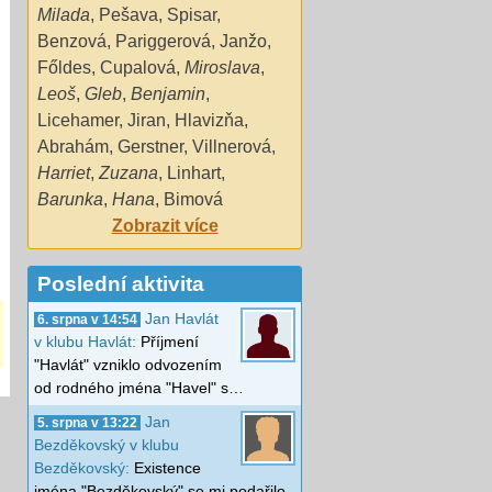
Milada
,
Pešava
,
Spisar
,
Benzová
,
Pariggerová
,
Janžo
,
Főldes
,
Cupalová
,
Miroslava
,
Leoš
,
Gleb
,
Benjamin
,
Licehamer
,
Jiran
,
Hlavizňa
,
Abrahám
,
Gerstner
,
Villnerová
,
Harriet
,
Zuzana
,
Linhart
,
Barunka
,
Hana
,
Bimová
Zobrazit více
Poslední aktivita
Jan Havlát
6. srpna v 14:54
v klubu Havlát:
Příjmení
"Havlát" vzniklo odvozením
od rodného jména "Havel" s…
Jan
5. srpna v 13:22
Bezděkovský v klubu
Bezděkovský:
Existence
jména "Bezděkovský" se mi podařilo