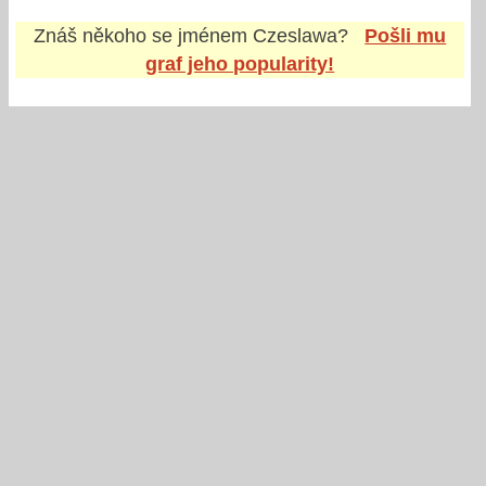
Znáš někoho se jménem
Czeslawa
?
Pošli mu
graf jeho popularity!