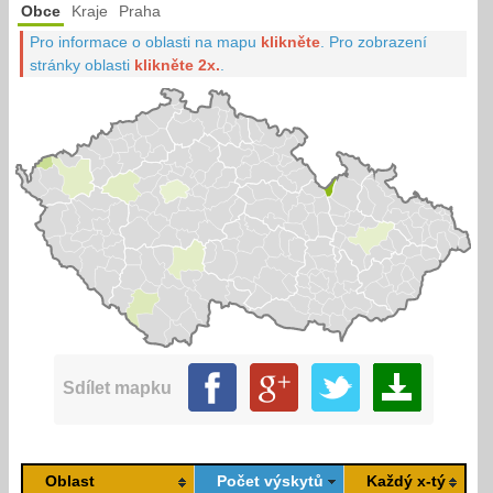
Obce
Kraje
Praha
Pro informace o oblasti na mapu
klikněte
.
Pro zobrazení
stránky oblasti
klikněte 2x.
.
Sdílet mapku
Oblast
Počet výskytů
Každý x-tý