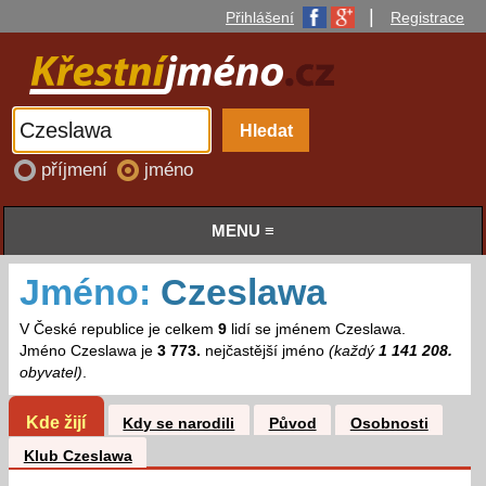
|
Přihlášení
Registrace
příjmení
jméno
MENU ≡
Jméno:
Czeslawa
V České republice je celkem
9
lidí se jménem Czeslawa.
Jméno Czeslawa je
3 773.
nejčastější jméno
(každý
1 141 208.
obyvatel)
.
Kde žijí
Kdy se narodili
Původ
Osobnosti
Klub Czeslawa