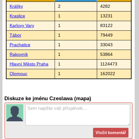
Králíky
2
4282
Kraslice
1
13231
Karlovy Vary
1
83122
Tábor
1
79449
Prachatice
1
33043
Rakovník
1
53864
Hlavní Město Praha
1
1124473
Olomouc
1
162022
Diskuze ke jménu Czeslawa (mapa)