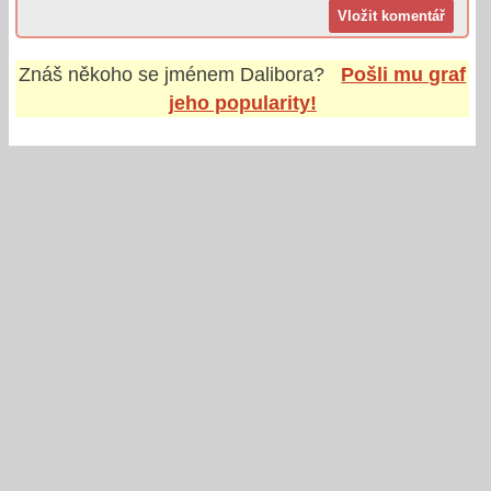
Znáš někoho se jménem
Dalibora
?
Pošli mu graf
jeho popularity!