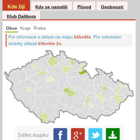
Kde žijí
Kdy se narodili
Původ
Osobnosti
Klub Dalibora
Obce
Kraje
Praha
Pro informace o oblasti na mapu
klikněte
.
Pro zobrazení
stránky oblasti
klikněte 2x.
.
Sdílet mapku