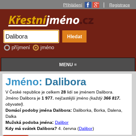
|
Přihlášení
Registrace
příjmení
jméno
MENU ≡
Jméno:
Dalibora
V České republice je celkem
28
lidí se jménem Dalibora.
Jméno Dalibora je
1 977.
nejčastější jméno
(každý
366 817.
obyvatel)
.
Domácí podoby jména Dalibora:
Daliborka, Borka, Dalena,
Dalka
Mužská podoba jména:
Dalibor
Kdy má svátek Dalibora?
4. června (
Dalibor
)