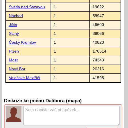
Světlá nad Sázavou
1
19622
Náchod
1
59947
Jičín
1
46600
Slaný
1
39066
Český Krumlov
1
40820
Plzeň
1
176514
Most
1
74343
Nový Bor
1
26216
Valašské Meziříčí
1
41598
Diskuze ke jménu Dalibora (mapa)