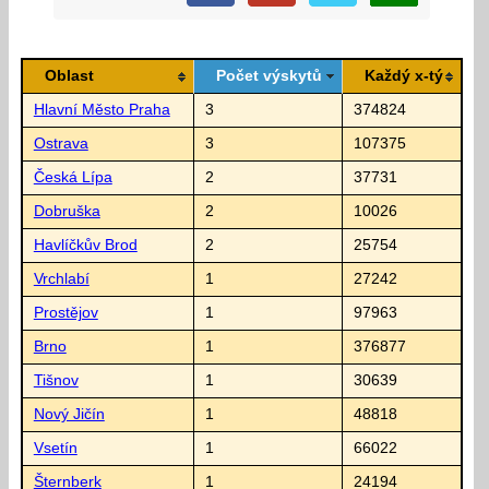
Oblast
Počet výskytů
Každý x-tý
Hlavní Město Praha
3
374824
Ostrava
3
107375
Česká Lípa
2
37731
Dobruška
2
10026
Havlíčkův Brod
2
25754
Vrchlabí
1
27242
Prostějov
1
97963
Brno
1
376877
Tišnov
1
30639
Nový Jičín
1
48818
Vsetín
1
66022
Šternberk
1
24194