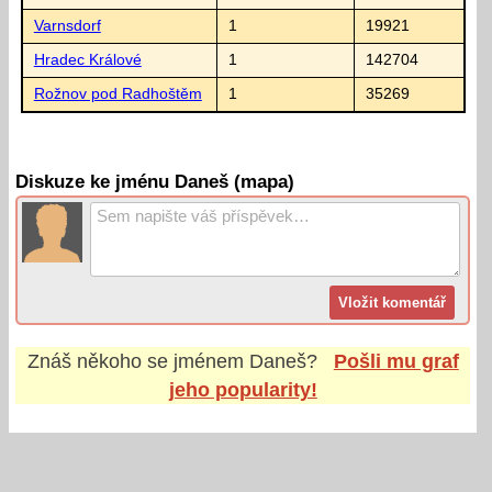
Varnsdorf
1
19921
Hradec Králové
1
142704
Rožnov pod Radhoštěm
1
35269
Diskuze ke jménu Daneš (mapa)
Znáš někoho se jménem
Daneš
?
Pošli mu graf
jeho popularity!