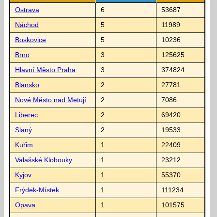
Ostrava
6
53687
Náchod
5
11989
Boskovice
5
10236
Brno
3
125625
Hlavní Město Praha
3
374824
Blansko
2
27781
Nové Město nad Metují
2
7086
Liberec
2
69420
Slaný
2
19533
Kuřim
1
22409
Valašské Klobouky
1
23212
Kyjov
1
55370
Frýdek-Místek
1
111234
Opava
1
101575