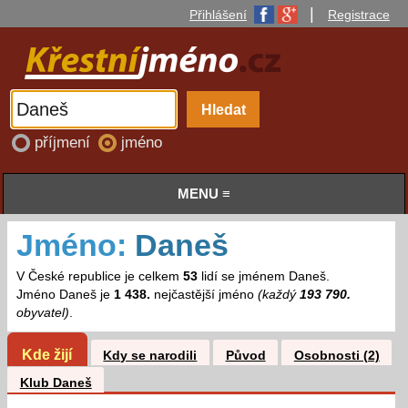
|
Přihlášení
Registrace
příjmení
jméno
MENU ≡
Jméno:
Daneš
V České republice je celkem
53
lidí se jménem Daneš.
Jméno Daneš je
1 438.
nejčastější jméno
(každý
193 790.
obyvatel)
.
Kde žijí
Kdy se narodili
Původ
Osobnosti (2)
Klub Daneš