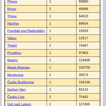
Přerov
1
80880
Krnov
1
40896
Třinec
1
54523
Havířov
1
89834
Frenštát pod Radhoštěm
1
19333
Vítkov
1
13517
Třebíč
1
74467
Prostějov
1
97963
Kladno
1
119458
Mladá Boleslav
1
100700
Neratovice
1
30573
České Budějovice
1
156196
Karlovy Vary
1
83122
Česká Lípa
1
75462
Ústí nad Labem
1
117455