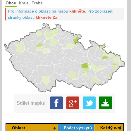
Obce
Kraje
Praha
Pro informace o oblasti na mapu
klikněte
.
Pro zobrazení
stránky oblasti
klikněte 2x.
.
Sdílet mapku
Oblast
Počet výskytů
Každý x-tý