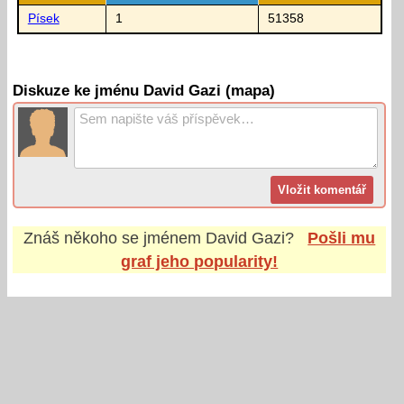
Písek
1
51358
Diskuze ke jménu David Gazi (mapa)
Znáš někoho se jménem
David Gazi
?
Pošli mu
graf jeho popularity!