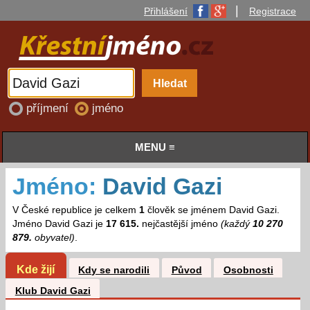
|
Přihlášení
Registrace
příjmení
jméno
MENU ≡
Jméno:
David Gazi
V České republice je celkem
1
člověk se jménem David Gazi.
Jméno David Gazi je
17 615.
nejčastější jméno
(každý
10 270
879.
obyvatel)
.
Kde žijí
Kdy se narodili
Původ
Osobnosti
Klub David Gazi