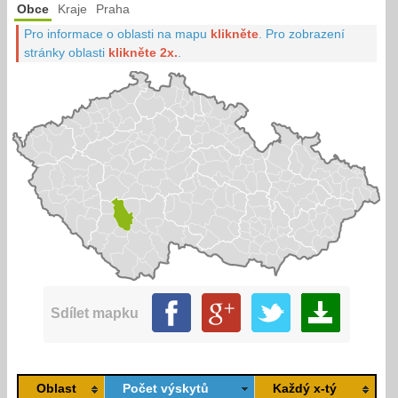
Obce
Kraje
Praha
Pro informace o oblasti na mapu
klikněte
.
Pro zobrazení
stránky oblasti
klikněte 2x.
.
Sdílet mapku
Oblast
Počet výskytů
Každý x-tý