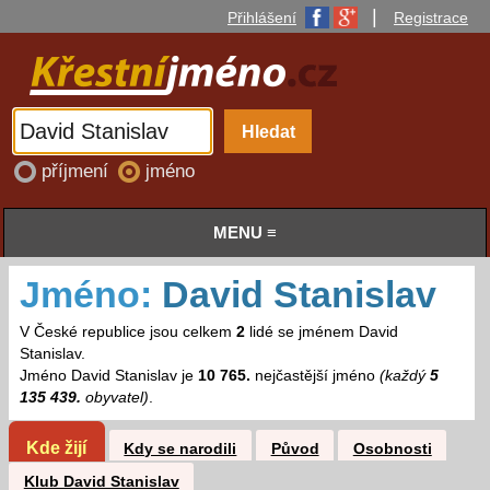
|
Přihlášení
Registrace
příjmení
jméno
MENU ≡
Jméno:
David Stanislav
V České republice jsou celkem
2
lidé se jménem David
Stanislav.
Jméno David Stanislav je
10 765.
nejčastější jméno
(každý
5
135 439.
obyvatel)
.
Kde žijí
Kdy se narodili
Původ
Osobnosti
Klub David Stanislav