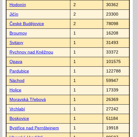
Hodonín
2
30362
Jičín
2
23300
České Budějovice
2
78098
Broumov
1
16208
Svitavy
1
31493
Rychnov nad Kněžnou
1
33372
Opava
1
101575
Pardubice
1
122788
Náchod
1
59947
Holice
1
17339
Moravská Třebová
1
26369
Vrchlabí
1
27242
Boskovice
1
51184
Bystřice nad Pernštejnem
1
19918