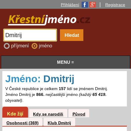
|
Přihlášení
Registrace
příjmení
jméno
MENU ≡
Jméno:
Dmitrij
V České republice je celkem
157
lidí se jménem Dmitrij.
Jméno Dmitrij je
866.
nejčastější jméno
(každý
65 419.
obyvatel)
.
Kde žijí
Kdy se narodili
Původ
Osobnosti (369)
Klub Dmitrij