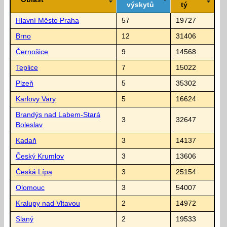
výskytů
tý
Hlavní Město Praha
57
19727
Brno
12
31406
Černošice
9
14568
Teplice
7
15022
Plzeň
5
35302
Karlovy Vary
5
16624
Brandýs nad Labem-Stará
3
32647
Boleslav
Kadaň
3
14137
Český Krumlov
3
13606
Česká Lípa
3
25154
Olomouc
3
54007
Kralupy nad Vltavou
2
14972
Slaný
2
19533