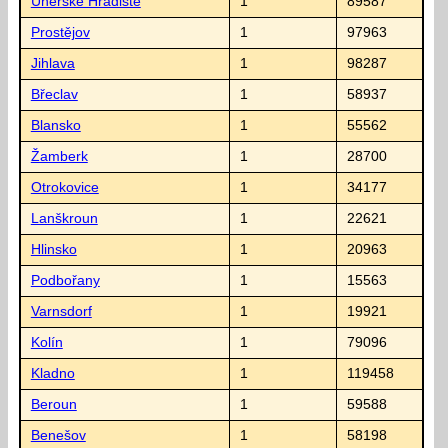
Uherské Hradiště
1
89587
Prostějov
1
97963
Jihlava
1
98287
Břeclav
1
58937
Blansko
1
55562
Žamberk
1
28700
Otrokovice
1
34177
Lanškroun
1
22621
Hlinsko
1
20963
Podbořany
1
15563
Varnsdorf
1
19921
Kolín
1
79096
Kladno
1
119458
Beroun
1
59588
Benešov
1
58198