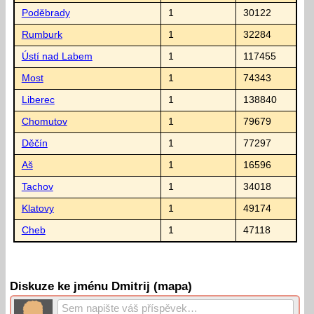
Poděbrady
1
30122
Rumburk
1
32284
Ústí nad Labem
1
117455
Most
1
74343
Liberec
1
138840
Chomutov
1
79679
Děčín
1
77297
Aš
1
16596
Tachov
1
34018
Klatovy
1
49174
Cheb
1
47118
Diskuze ke jménu Dmitrij (mapa)