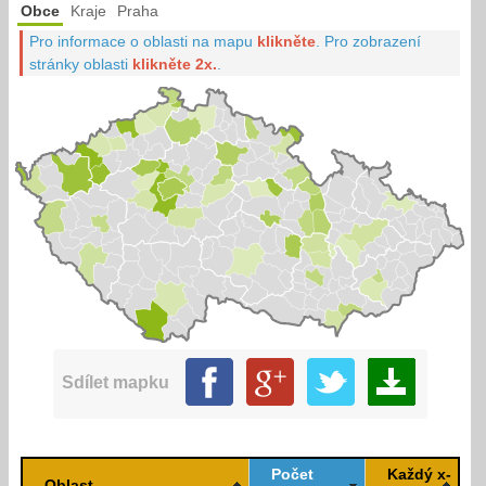
Obce
Kraje
Praha
Pro informace o oblasti na mapu
klikněte
.
Pro zobrazení
stránky oblasti
klikněte 2x.
.
Sdílet mapku
Počet
Každý x-
Oblast