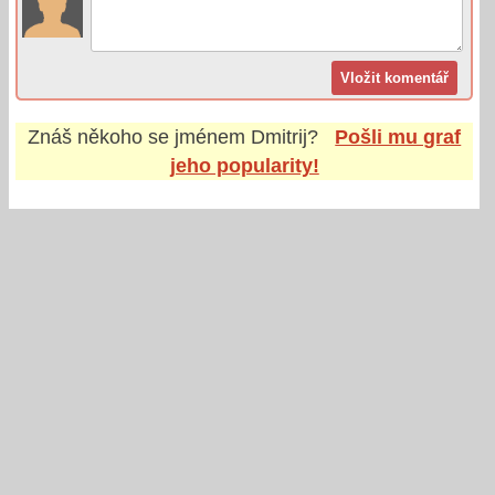
Znáš někoho se jménem
Dmitrij
?
Pošli mu graf
jeho popularity!