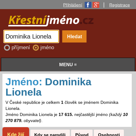
|
Přihlášení
Registrace
příjmení
jméno
MENU ≡
Jméno:
Dominika
Lionela
V České republice je celkem
1
člověk se jménem Dominika
Lionela.
Jméno Dominika Lionela je
17 615.
nejčastější jméno
(každý
10
270 879.
obyvatel)
.
Kde žijí
Kdy se narodili
Původ
Osobnosti