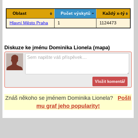
Oblast
Počet výskytů
Každý x-tý
Hlavní Město Praha
1
1124473
Diskuze ke jménu Dominika Lionela (mapa)
Znáš někoho se jménem
Dominika Lionela
?
Pošli
mu graf jeho popularity!